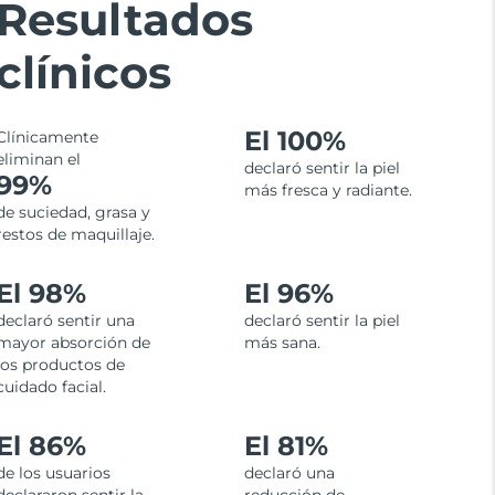
Resultados
clínicos
El 100%
Clínicamente
eliminan el
declaró sentir la piel
99%
más fresca y radiante.
de suciedad, grasa y
restos de maquillaje.
El 98%
El 96%
declaró sentir una
declaró sentir la piel
mayor absorción de
más sana.
los productos de
cuidado facial.
El 86%
El 81%
de los usuarios
declaró una