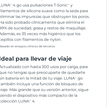
LUNA
4 go usa pulsaciones T-Sonic
y
TM
TM
filamentos de silicona suave como la seda para
eliminar las impurezas que obstruyen los poros.
Ha sido probado clínicamente que elimina el
99% de suciedad, grasa y restos de maquillaje.
Además, es 35 veces más higiénico que los
cepillos con filamentos de nylon.
Basado en ensayos clínicos de terceros
Ideal para llevar de viaje
Actualizado con hasta 300 usos por carga, para
que no tengas que preocuparte de quedarte
sin batería en la mitad de tu viaje. LUNA
go
TM
también incluye una función de bloqueo de
viaje. Más grande que su versión anterior, sigue
siendo el dispositivo más compacto de la
colección LUNA
4.
TM