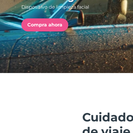
Dispositivo de limpieza facial
issa™ Teeth Whitening Set
Compra ahora
FAQ™ Dual LED Panel
POPULAR
Sorpresas especiales
Superventas
Cuidado 
de viaje