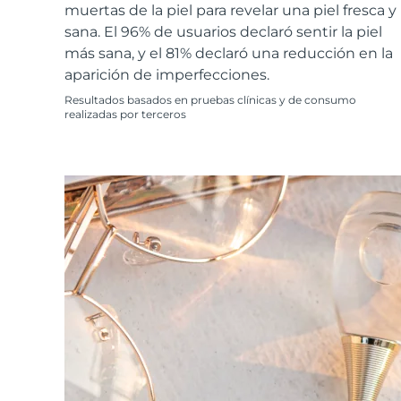
Cuidado de la piel KIWI™
All acne treatment devices
All revitalizing eye massagers
muertas de la piel para revelar una piel fresca y
Serum
issa™ Teeth Whitening Gel
Advanced pore care essentials
sana. El 96% de usuarios declaró sentir la piel
For healthy hair
18% PAP
más sana, y el 81% declaró una reducción en la
Cosméticos
Hombres
aparición de imperfecciones.
Resultados basados en pruebas clínicas y de consumo
realizadas por terceros
Comprar todo
FOREO APP
ACERCA DE