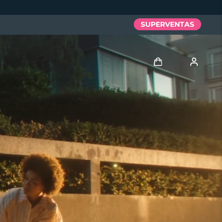
SUPERVENTAS
Iniciar sesión
Perfil de usuario
Mis dispositivos
Mis pedidos
Mis direcciones
Mis suscripciones