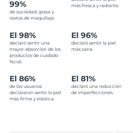
99%
más fresca y radiante.
de suciedad, grasa y
Filipinas
Entrega prevista
8/13/26
restos de maquillaje.
Polonia
Entrega prevista
8/11/26
El 98%
El 96%
Portugal
Entrega prevista
8/10/26
declaró sentir una
declaró sentir la piel
mayor absorción de los
más sana.
Puerto Rico
Entrega prevista
8/12/26
productos de cuidado
facial.
Catar
Entrega prevista
8/11/26
El 86%
El 81%
Reunión
Entrega prevista
8/15/26
de los usuarios
declaró una reducción
declararon sentir la piel
de imperfecciones.
Rumanía
Entrega prevista
8/10/26
más firme y elástica.
Rusia
Entrega prevista
8/18/26
Arabia Saudí
Entrega prevista
8/11/26