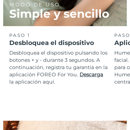
MODO DE USO
Simple y sencillo
PASO 1
PASO
Desbloquea el dispositivo
Apli
Desbloquea el dispositivo pulsando los
Humed
botones + y - durante 3 segundos. A
facia
continuación, registra tu garantía en la
para o
aplicación FOREO For You.
Descarga
Hume
la aplicación aquí.
centra