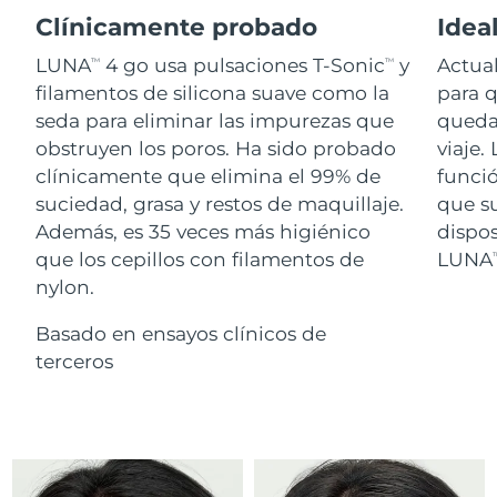
Advanced pore care essentials
For healthy hair
18% PAP
Clínicamente probado
Ideal
Israel
Entrega prevista
8/14/26
Cosméticos
Hombres
LUNA
4 go usa pulsaciones T-Sonic
y
Actual
TM
TM
Italia
Entrega prevista
8/10/26
filamentos de silicona suave como la
para 
seda para eliminar las impurezas que
quedar
Japón
Entrega prevista
8/13/26
obstruyen los poros. Ha sido probado
viaje.
Comprar todo
clínicamente que elimina el 99% de
funci
Jersey
Entrega prevista
8/15/26
suciedad, grasa y restos de maquillaje.
que su
Además, es 35 veces más higiénico
dispo
Kazajistán
Entrega prevista
8/12/26
que los cepillos con filamentos de
LUNA
T
FOREO APP
nylon.
Kuwait
Entrega prevista
8/10/26
ACERCA DE
Basado en ensayos clínicos de
Letonia
Entrega prevista
8/10/26
terceros
Líbano
Entrega prevista
8/11/26
Lituania
Entrega prevista
8/10/26
Luxemburgo
Entrega prevista
8/10/26