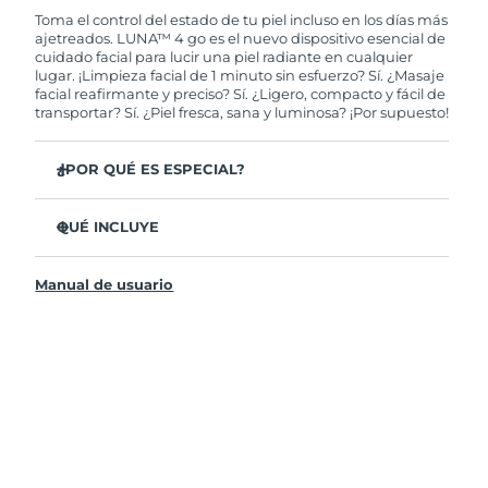
de tener algún problema durante los 2 años
Toma el control del estado de tu piel incluso en los días más
posteriores a tu compra, FOREO te remplazará el
ajetreados. LUNA™ 4 go es el nuevo dispositivo esencial de
producto sin cargo alguno.
cuidado facial para lucir una piel radiante en cualquier
lugar. ¡Limpieza facial de 1 minuto sin esfuerzo? Sí. ¿Masaje
facial reafirmante y preciso? Sí. ¿Ligero, compacto y fácil de
transportar? Sí. ¿Piel fresca, sana y luminosa? ¡Por supuesto!
¿POR QUÉ ES ESPECIAL?
35 veces más higiénico que los cepillos con filamentos
de nylon.
QUÉ INCLUYE
El 100% de usuarios declaró sentir la piel más fresca y
LUNA
4 go
™
radiante.
Manual de usuario
Cable de carga USB
El 96% de usuarios declaró sentir la piel más sana. El 81%
una reducción de imperfecciones.
Guía de inicio rápido
El 86% de los usuarios declaró sentir la piel visiblemente
Manual general
más firme y elástica.
Garantía de 2 años (España, Portugal, Suecia: Garantía
El 98% de usuarios sintió una mayor absorción de sus
de 3 años)
productos de cuidado facial.
Actualizado con 8 intensidades, bloqueo de viaje y
hasta 300 usos por carga USB.