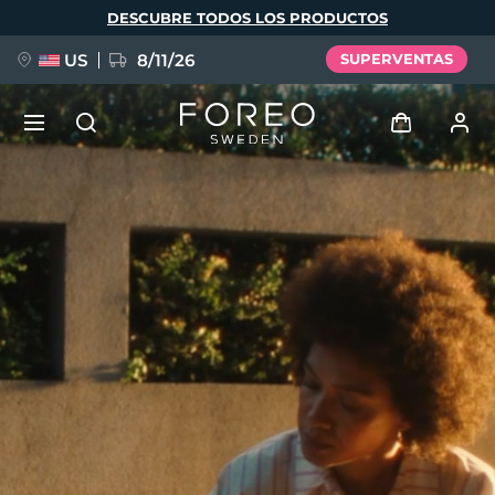
Pasar
DESCUBRE TODOS LOS PRODUCTOS
al
contenido
principal
US
8/11/26
SUPERVENTAS
NUEVO
Iniciar sesión
Idioma
BREAKING NEWS
Perfil de usuario
English
Deutsch
Español
Mis dispositivos
FAQ™ Pure Beauty-Tech Elixir
Français
Italiano
Português
Mis pedidos
Polski
Svenska
Русский
Türkçe
简体中文
繁體中文
Mis direcciones
issa™ Teeth Whitening Set
Mis suscripciones