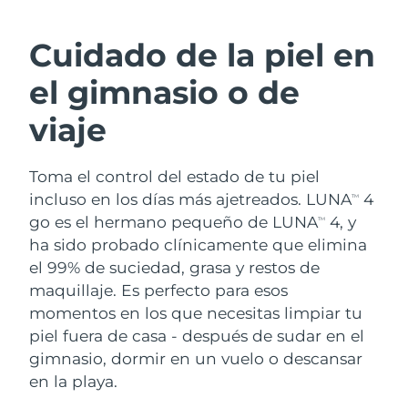
RUTINA SUECAS DE BELLEZA
Austria
Entrega prevista
8/10/26
Cuidado de la piel en
Baréin
Entrega prevista
8/11/26
el gimnasio o de
Limpieza facial
Lifting facial
Bélgica
Entrega prevista
8/10/26
viaje
LUNA™ 4 pack
BEAR™ 2 pack
Bermudas
Entrega prevista
8/16/26
Anti-aging massage
Microcurrent toning
Toma el control del estado de tu piel
incluso en los días más ajetreados. LUNA
4
Bosnia y Herzegovina
Entrega prevista
8/13/26
TM
Hidratación
Cuidado bucal
go es el hermano pequeño de LUNA
4, y
TM
LUNA™ 4 Plus
BEAR™ 2 go
Brunéi
ha sido probado clínicamente que elimina
Entrega prevista
8/15/26
UFO™ 3 pack
issa™ 4
Massage, LED heating
Microcurrent toning on-the-go
el 99% de suciedad, grasa y restos de
TRATAMIENTO ANTIEDAD FAQ™
Deep facial hydration
Hybrid silicone sonic toothbrush
Bulgaria
Entrega prevista
8/10/26
maquillaje. Es perfecto para esos
momentos en los que necesitas limpiar tu
NEW
LUNA™ 4 Men
BEAR™ 2 eyes & lips
Canadá
Entrega prevista
8/14/26
UFO™ 3 LED
piel fuera de casa - después de sudar en el
issa™ 4 plus
For men, anti-aging massage
Microcurrent line smoothing device
gimnasio, dormir en un vuelo o descansar
Near-infrared and red light therapy
Smart hybrid silicone sonic toothbrush
Chile
Entrega prevista
8/14/26
device
Antiedad
Tratamientos LED
en la playa.