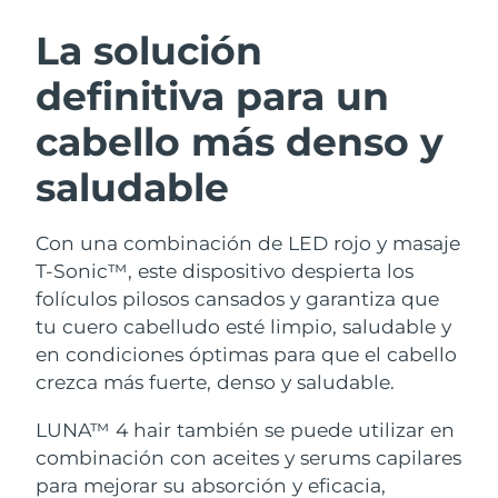
RUTINA SUECAS DE BELLEZA
Austria
Entrega prevista
8/9/26
La solución
definitiva para un
Baréin
Entrega prevista
8/10/26
cabello más denso y
Limpieza facial
Lifting facial
Bélgica
Entrega prevista
8/9/26
LUNA™ 4 pack
BEAR™ 2 pack
saludable
Bermudas
Entrega prevista
8/15/26
Anti-aging massage
Microcurrent toning
Con una combinación de LED rojo y masaje
Bosnia y Herzegovina
Entrega prevista
8/12/26
Hidratación
Cuidado bucal
T-Sonic™, este dispositivo despierta los
LUNA™ 4 Plus
BEAR™ 2 go
Brunéi
folículos pilosos cansados y garantiza que
Entrega prevista
8/14/26
UFO™ 3 pack
issa™ 4
Massage, LED heating
Microcurrent toning on-the-go
tu cuero cabelludo esté limpio, saludable y
TRATAMIENTO ANTIEDAD FAQ™
Deep facial hydration
Hybrid silicone sonic toothbrush
Bulgaria
Entrega prevista
8/9/26
en condiciones óptimas para que el cabello
crezca más fuerte, denso y saludable.
NEW
LUNA™ 4 Men
BEAR™ 2 eyes & lips
Canadá
Entrega prevista
8/13/26
UFO™ 3 LED
issa™ 4 plus
For men, anti-aging massage
Microcurrent line smoothing device
LUNA™ 4 hair también se puede utilizar en
Near-infrared and red light therapy
Smart hybrid silicone sonic toothbrush
Chile
Entrega prevista
8/13/26
combinación con aceites y serums capilares
device
Antiedad
Tratamientos LED
para mejorar su absorción y eficacia,