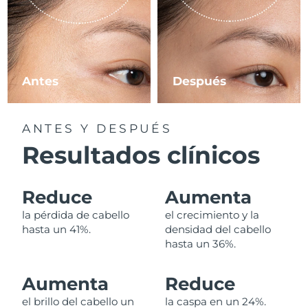
Filipinas
Entrega prevista
8/12/26
Polonia
Entrega prevista
8/10/26
Antes
Después
Portugal
Entrega prevista
8/9/26
Puerto Rico
Entrega prevista
8/11/26
ANTES Y DESPUÉS
Resultados clínicos
Catar
Entrega prevista
8/10/26
Reunión
Entrega prevista
8/14/26
Reduce
Aumenta
la pérdida de cabello
el crecimiento y la
Rumanía
Entrega prevista
8/9/26
hasta un 41%.
densidad del cabello
hasta un 36%.
Rusia
Entrega prevista
8/17/26
Aumenta
Reduce
Arabia Saudí
Entrega prevista
8/10/26
el brillo del cabello un
la caspa en un 24%.