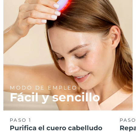
MODO DE EMPLEO
Fácil y sencillo
PASO 1
PASO
Purifica el cuero cabelludo
Repa