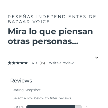
RESEÑAS INDEPENDIENTES
DE
BAZAAR VOICE
Mira lo que piensan
otras personas...
4.9
(15)
Write a review
4.9
out
of
5
stars,
average
rating
value.
Read
15
Reviews.
Same