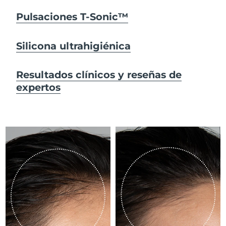
Pulsaciones T-Sonic™
RAE de Macao
Entrega prevista
8/11/26
(China)
Silicona ultrahigiénica
Malasia
Entrega prevista
8/12/26
Resultados clínicos y reseñas de
Malta
Entrega prevista
8/9/26
expertos
México
Entrega prevista
8/13/26
Mónaco
Entrega prevista
8/10/26
Países Bajos
Entrega prevista
8/9/26
Nueva Zelanda
Entrega prevista
8/9/26
Noruega
Entrega prevista
8/9/26
Omán
Entrega prevista
8/12/26