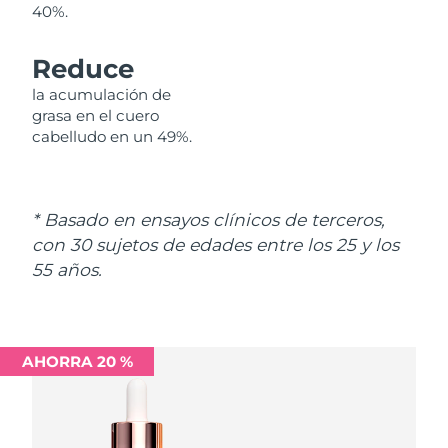
40%.
Singapur
Entrega prevista
8/11/26
Eslovaquia
Reduce
Entrega prevista
8/9/26
la acumulación de
Eslovenia
Entrega prevista
8/9/26
grasa en el cuero
cabelludo en un 49%.
Sudáfrica
Entrega prevista
8/17/26
Corea del Sur
Entrega prevista
8/11/26
* Basado en ensayos clínicos de terceros,
con 30 sujetos de edades entre los 25 y los
España
Entrega prevista
8/9/26
55 años.
Suecia
Entrega prevista
8/9/26
Suiza
Entrega prevista
8/9/26
AHORRA 20 %
Taiwán
Entrega prevista
8/14/26
Tailandia
Entrega prevista
8/13/26