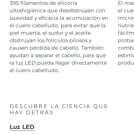
Advanced pore care essentials
395 filamentos de silicona
El ma
For healthy hair
18% PAP
Israel
Entrega prevista
8/13/26
Cosméticos
Hombres
ultrahigiénica que desobstruyen con
el cue
suavidad y eficacia la acumulación en
microc
Italia
Entrega prevista
8/9/26
el cuero cabelludo, para evitar que la
nutrie
piel muerta, el sudor y el aceite
fácilm
Japón
Entrega prevista
8/12/26
obstruyan los folículos pilosos y
proba
Comprar todo
causen pérdida de cabello. También
combat
Jersey
Entrega prevista
8/14/26
ayudan a separar el cabello, para que
estimu
la luz LED pueda llegar directamente
produz
Kazajistán
Entrega prevista
8/11/26
al cuero cabelludo.
FOREO APP
Kuwait
Entrega prevista
8/9/26
ACERCA DE
Letonia
Entrega prevista
8/9/26
Líbano
DESCUBRE LA CIENCIA QUE
Entrega prevista
8/10/26
HAY DETRÁS
Lituania
Entrega prevista
8/9/26
Luz LED
Luxemburgo
Entrega prevista
8/9/26