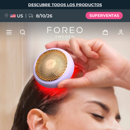
Pasar
DESCUBRE TODOS LOS PRODUCTOS
al
contenido
principal
US
8/10/26
SUPERVENTAS
NUEVO
Iniciar sesión
Idioma
BREAKING NEWS
Perfil de usuario
English
Deutsch
Español
Mis dispositivos
FAQ™ Pure Beauty-Tech Elixir
Français
Italiano
Português
Mis pedidos
Polski
Svenska
Русский
Türkçe
简体中文
繁體中文
Mis direcciones
issa™ Teeth Whitening Set
Mis suscripciones