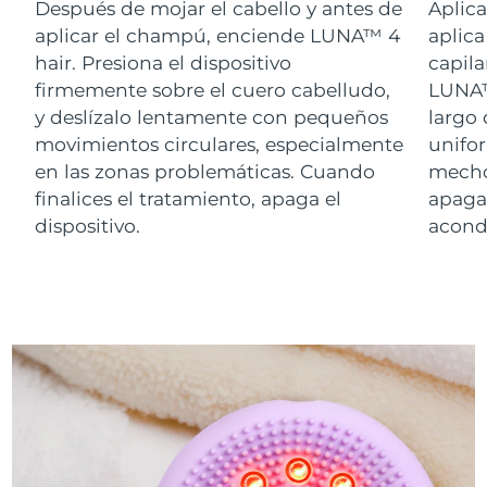
Después de mojar el cabello y antes de
Aplica
aplicar el champú, enciende LUNA™ 4
aplica
hair. Presiona el dispositivo
capila
firmemente sobre el cuero cabelludo,
LUNA™ 
y deslízalo lentamente con pequeños
largo 
movimientos circulares, especialmente
unifo
en las zonas problemáticas. Cuando
mechon
finalices el tratamiento, apaga el
apaga 
dispositivo.
acond