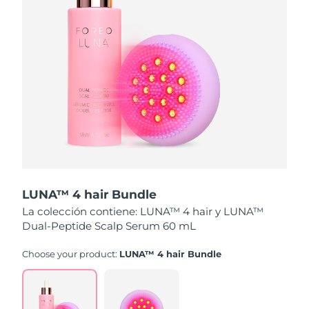
Turquía
Entrega prevista
8/10/26
Emiratos Árabes
Entrega prevista
8/10/26
Unidos
Reino Unido
Entrega prevista
8/9/26
Estados Unidos
Entrega prevista
8/10/26
Uzbekistán
Entrega prevista
8/14/26
LUNA™ 4 hair Bundle
Vietnam
Entrega prevista
8/15/26
La colección contiene: LUNA™ 4 hair y LUNA™
Dual-Peptide Scalp Serum 60 mL
Choose your product:
LUNA™ 4 hair Bundle