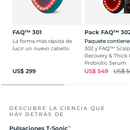
FAQ™ 301
Pack FAQ™ 30
La forma más rápida de
Paquete contiene
lucir un nuevo cabello
302 y FAQ™ Scal
Recovery & Thick 
Probiotic Serum
US$ 299
US$ 549
US$ 5
DESCUBRE LA CIENCIA QUE
HAY DETRÁS DE
Pulsaciones T-Sonic
TM