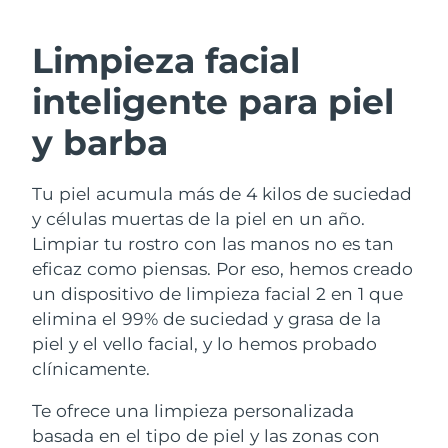
RUTINA SUECAS DE BELLEZA
Austria
Entrega prevista
9/8/26
Limpieza facial
Baréin
Entrega prevista
10/8/26
inteligente para piel
Limpieza facial
Lifting facial
Bélgica
Entrega prevista
9/8/26
y barba
LUNA™ 4 pack
BEAR™ 2 pack
Bermudas
Entrega prevista
15/8/26
Anti-aging massage
Microcurrent toning
Tu piel acumula más de 4 kilos de suciedad
y células muertas de la piel en un año.
Bosnia y Herzegovina
Entrega prevista
12/8/26
Hidratación
Cuidado bucal
Limpiar tu rostro con las manos no es tan
LUNA™ 4 Plus
BEAR™ 2 go
Brunéi
eficaz como piensas. Por eso, hemos creado
Entrega prevista
14/8/26
UFO™ 3 pack
issa™ 4
Massage, LED heating
Microcurrent toning on-the-go
un dispositivo de limpieza facial 2 en 1 que
TRATAMIENTO ANTIEDAD FAQ™
Deep facial hydration
Hybrid silicone sonic toothbrush
Bulgaria
Entrega prevista
9/8/26
elimina el 99% de suciedad y grasa de la
piel y el vello facial, y lo hemos probado
NEW
LUNA™ 4 Men
BEAR™ 2 eyes & lips
Canadá
Entrega prevista
13/8/26
UFO™ 3 LED
clínicamente.
issa™ 4 plus
For men, anti-aging massage
Microcurrent line smoothing device
Near-infrared and red light therapy
Smart hybrid silicone sonic toothbrush
Chile
Entrega prevista
13/8/26
Te ofrece una limpieza personalizada
device
Antiedad
Tratamientos LED
basada en el tipo de piel y las zonas con