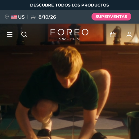
Pasar
DESCUBRE TODOS LOS PRODUCTOS
al
contenido
principal
US
8/10/26
SUPERVENTAS
NUEVO
Iniciar sesión
Idioma
BREAKING NEWS
Perfil de usuario
English
Deutsch
Español
Mis dispositivos
FAQ™ Pure Beauty-Tech Elixir
Français
Italiano
Português
Mis pedidos
Polski
Svenska
Русский
Türkçe
简体中文
繁體中文
Mis direcciones
issa™ Teeth Whitening Set
Mis suscripciones