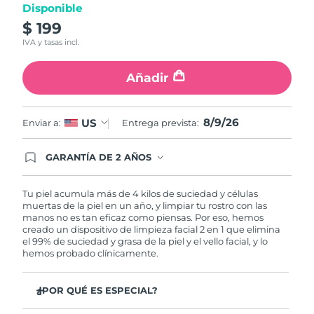
de
Disponible
valoración.
$ 199
Turquía
Entrega prevista
10/8/26
Read
12
IVA y tasas incl.
Reviews.
Emiratos Árabes
Enlace
Entrega prevista
10/8/26
en
Unidos
Añadir
la
misma
página.
Reino Unido
Entrega prevista
9/8/26
8/9/26
US
Enviar a:
Entrega prevista:
Estados Unidos
Entrega prevista
10/8/26
GARANTÍA DE 2 AÑOS
Regístrate hoy y tendrás cobertura total de la
Uzbekistán
Entrega prevista
14/8/26
garantía FOREO. Esto quiere decir que, en caso
de tener algún problema durante los 2 años
Tu piel acumula más de 4 kilos de suciedad y células
Vietnam
posteriores a tu compra, FOREO te remplazará el
muertas de la piel en un año, y limpiar tu rostro con las
Entrega prevista
15/8/26
producto sin cargo alguno.
manos no es tan eficaz como piensas. Por eso, hemos
creado un dispositivo de limpieza facial 2 en 1 que elimina
el 99% de suciedad y grasa de la piel y el vello facial, y lo
hemos probado clínicamente.
¿POR QUÉ ES ESPECIAL?