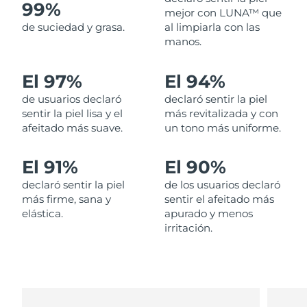
99%
mejor con LUNA™ que
de suciedad y grasa.
al limpiarla con las
Filipinas
Entrega prevista
12/8/26
manos.
Polonia
Entrega prevista
10/8/26
El 97%
El 94%
Portugal
Entrega prevista
9/8/26
de usuarios declaró
declaró sentir la piel
sentir la piel lisa y el
más revitalizada y con
Puerto Rico
Entrega prevista
11/8/26
afeitado más suave.
un tono más uniforme.
Catar
Entrega prevista
10/8/26
El 91%
El 90%
declaró sentir la piel
de los usuarios declaró
Reunión
Entrega prevista
14/8/26
más firme, sana y
sentir el afeitado más
elástica.
apurado y menos
Rumanía
Entrega prevista
9/8/26
irritación.
Rusia
Entrega prevista
17/8/26
Arabia Saudí
Entrega prevista
10/8/26