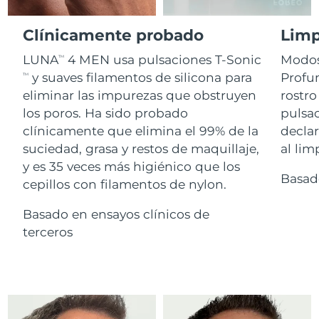
Advanced pore care essentials
For healthy hair
18% PAP
Israel
Entrega prevista
13/8/26
Cosméticos
Hombres
Clínicamente probado
Limp
Italia
Entrega prevista
9/8/26
LUNA
4 MEN usa pulsaciones T-Sonic
Modos
TM
y suaves filamentos de silicona para
Profun
TM
Japón
Entrega prevista
12/8/26
eliminar las impurezas que obstruyen
rostro
Comprar todo
los poros. Ha sido probado
pulsa
Jersey
Entrega prevista
14/8/26
clínicamente que elimina el 99% de la
declar
suciedad, grasa y restos de maquillaje,
al lim
Kazajistán
Entrega prevista
11/8/26
y es 35 veces más higiénico que los
FOREO APP
Basad
cepillos con filamentos de nylon.
Kuwait
Entrega prevista
9/8/26
ACERCA DE
Basado en ensayos clínicos de
Letonia
Entrega prevista
9/8/26
terceros
Líbano
Entrega prevista
10/8/26
Lituania
Entrega prevista
9/8/26
Luxemburgo
Entrega prevista
9/8/26