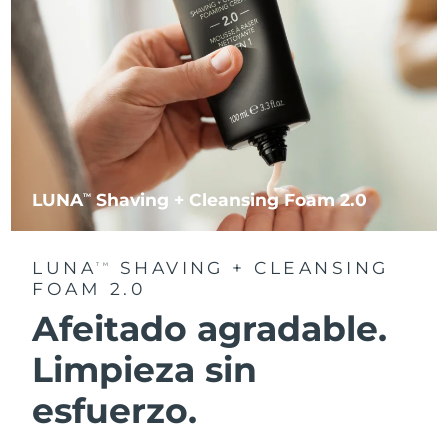
LUNA
Shaving + Cleansing Foam 2.0
TM
LUNA
SHAVING + CLEANSING
TM
FOAM 2.0
Afeitado agradable.
Limpieza sin
esfuerzo.