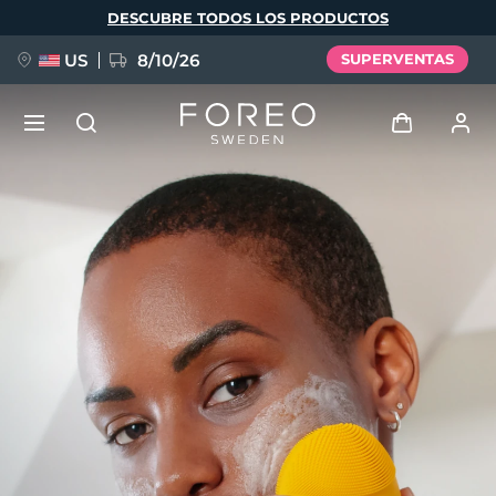
Pasar
DESCUBRE TODOS LOS PRODUCTOS
al
contenido
principal
US
8/10/26
SUPERVENTAS
NUEVO
Iniciar sesión
Idioma
BREAKING NEWS
Perfil de usuario
English
Deutsch
Español
Mis dispositivos
FAQ™ Pure Beauty-Tech Elixir
Français
Italiano
Português
Mis pedidos
Polski
Svenska
Русский
Türkçe
简体中文
繁體中文
Mis direcciones
issa™ Teeth Whitening Set
Mis suscripciones