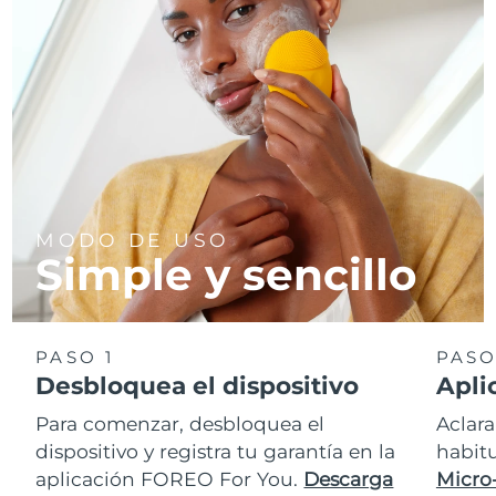
MODO DE USO
Simple y sencillo
PASO 1
PASO
Desbloquea el dispositivo
Apli
Para comenzar, desbloquea el
Aclara
dispositivo y registra tu garantía en la
habit
aplicación FOREO For You.
Descarga
Micro