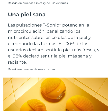
Singapur
Basado en pruebas clínicas y de uso externas
Entrega prevista
10/08/26
Una piel sana
Eslovaquia
Entrega prevista
8/08/26
Las pulsaciones T-Sonic
potencian la
TM
Eslovenia
Entrega prevista
8/08/26
microcirculación, canalizando los
nutrientes sobre las células de la piel y
Sudáfrica
Entrega prevista
16/08/26
eliminando las toxinas. El 100% de los
usuarios declaró sentir la piel más fresca, y
Corea del Sur
Entrega prevista
10/08/26
el 98% declaró sentir la piel más sana y
radiante.
España
Entrega prevista
8/08/26
Basado en pruebas de uso externas
Suecia
Entrega prevista
8/08/26
Suiza
Entrega prevista
8/08/26
Taiwán
Entrega prevista
13/08/26
Tailandia
Entrega prevista
12/08/26