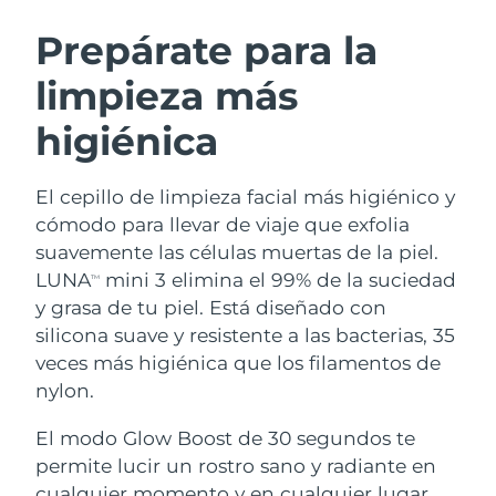
RUTINA SUECAS DE BELLEZA
Austria
Entrega prevista
8/08/26
Prepárate para la
limpieza más
Baréin
Entrega prevista
9/08/26
higiénica
Limpieza facial
Lifting facial
Bélgica
Entrega prevista
8/08/26
LUNA™ 4 pack
BEAR™ 2 pack
Bermudas
Entrega prevista
14/08/26
El cepillo de limpieza facial más higiénico y
Anti-aging massage
Microcurrent toning
cómodo para llevar de viaje que exfolia
Bosnia y Herzegovina
Entrega prevista
11/08/26
suavemente las células muertas de la piel.
Hidratación
Cuidado bucal
LUNA
mini 3 elimina el 99% de la suciedad
LUNA™ 4 Plus
BEAR™ 2 go
TM
Brunéi
Entrega prevista
13/08/26
UFO™ 3 pack
issa™ 4
y grasa de tu piel. Está diseñado con
Massage, LED heating
Microcurrent toning on-the-go
TRATAMIENTO ANTIEDAD FAQ™
silicona suave y resistente a las bacterias, 35
Deep facial hydration
Hybrid silicone sonic toothbrush
Bulgaria
Entrega prevista
8/08/26
veces más higiénica que los filamentos de
NEW
nylon.
LUNA™ 4 Men
BEAR™ 2 eyes & lips
Canadá
Entrega prevista
12/08/26
UFO™ 3 LED
issa™ 4 plus
For men, anti-aging massage
Microcurrent line smoothing device
El modo Glow Boost de 30 segundos te
Near-infrared and red light therapy
Smart hybrid silicone sonic toothbrush
Chile
Entrega prevista
12/08/26
device
Antiedad
Tratamientos LED
permite lucir un rostro sano y radiante en
cualquier momento y en cualquier lugar.