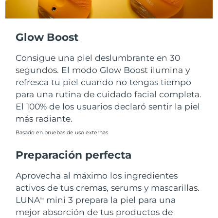
Turquía
Entrega prevista
9/08/26
Glow Boost
Emiratos Árabes
Entrega prevista
9/08/26
Unidos
Consigue una piel deslumbrante en 30
segundos. El modo Glow Boost ilumina y
Reino Unido
Entrega prevista
8/08/26
refresca tu piel cuando no tengas tiempo
para una rutina de cuidado facial completa.
Estados Unidos
Entrega prevista
9/08/26
El 100% de los usuarios declaró sentir la piel
más radiante.
Uzbekistán
Entrega prevista
13/08/26
Basado en pruebas de uso externas
Vietnam
Entrega prevista
14/08/26
Preparación perfecta
Aprovecha al máximo los ingredientes
activos de tus cremas, serums y mascarillas.
LUNA
mini 3 prepara la piel para una
TM
mejor absorción de tus productos de