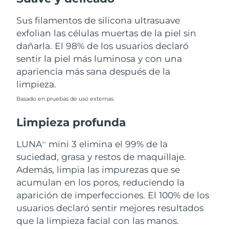
Sus filamentos de silicona ultrasuave
Filipinas
Entrega prevista
11/08/26
exfolian las células muertas de la piel sin
Polonia
dañarla. El 98% de los usuarios declaró
Entrega prevista
9/08/26
sentir la piel más luminosa y con una
Portugal
Entrega prevista
8/08/26
apariencia más sana después de la
limpieza.
Puerto Rico
Entrega prevista
10/08/26
Basado en pruebas de uso externas
Catar
Entrega prevista
9/08/26
Limpieza profunda
Reunión
Entrega prevista
13/08/26
LUNA
mini 3 elimina el 99% de la
TM
suciedad, grasa y restos de maquillaje.
Rumanía
Entrega prevista
8/08/26
Además, limpia las impurezas que se
acumulan en los poros, reduciendo la
Rusia
Entrega prevista
16/08/26
aparición de imperfecciones. El 100% de los
usuarios declaró sentir mejores resultados
Arabia Saudí
Entrega prevista
9/08/26
que la limpieza facial con las manos.