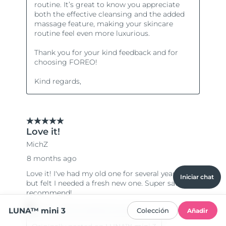
Iniciar chat
LUNA™ mini 3
Colección
Añadir