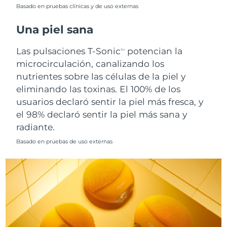
Singapur
Basado en pruebas clínicas y de uso externas
Entrega prevista
8/14/26
Una piel sana
Eslovaquia
Entrega prevista
8/12/26
Las pulsaciones T-Sonic
potencian la
TM
Eslovenia
Entrega prevista
8/12/26
microcirculación, canalizando los
nutrientes sobre las células de la piel y
Sudáfrica
Entrega prevista
8/20/26
eliminando las toxinas. El 100% de los
usuarios declaró sentir la piel más fresca, y
Corea del Sur
Entrega prevista
8/14/26
el 98% declaró sentir la piel más sana y
radiante.
España
Entrega prevista
8/12/26
Basado en pruebas de uso externas
Suecia
Entrega prevista
8/12/26
Suiza
Entrega prevista
8/12/26
Taiwán
Entrega prevista
8/17/26
Tailandia
Entrega prevista
8/16/26