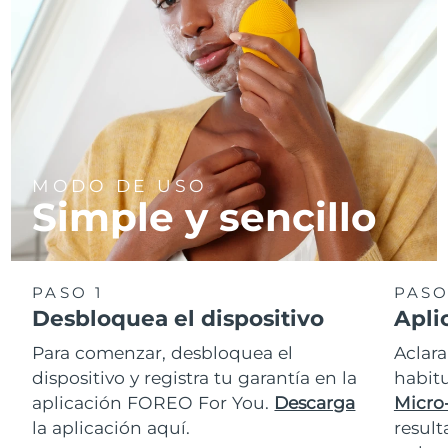
MODO DE USO
Simple y sencillo
PASO 1
PASO
Desbloquea el dispositivo
Apli
Para comenzar, desbloquea el
Aclara
dispositivo y registra tu garantía en la
habit
aplicación FOREO For You.
Descarga
Micro
la aplicación aquí.
resul