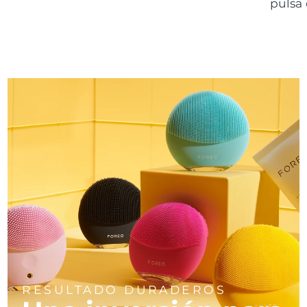
pulsa 
RESULTADO DURADEROS