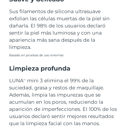
Sus filamentos de silicona ultrasuave
Filipinas
Entrega prevista
8/15/26
exfolian las células muertas de la piel sin
Polonia
dañarla. El 98% de los usuarios declaró
Entrega prevista
8/13/26
sentir la piel más luminosa y con una
Portugal
Entrega prevista
8/12/26
apariencia más sana después de la
limpieza.
Puerto Rico
Entrega prevista
8/14/26
Basado en pruebas de uso externas
Catar
Entrega prevista
8/13/26
Limpieza profunda
Reunión
Entrega prevista
8/17/26
LUNA
mini 3 elimina el 99% de la
TM
suciedad, grasa y restos de maquillaje.
Rumanía
Entrega prevista
8/12/26
Además, limpia las impurezas que se
acumulan en los poros, reduciendo la
Rusia
Entrega prevista
8/20/26
aparición de imperfecciones. El 100% de los
usuarios declaró sentir mejores resultados
Arabia Saudí
Entrega prevista
8/13/26
que la limpieza facial con las manos.