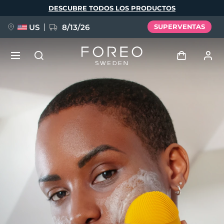
Pasar
DESCUBRE TODOS LOS PRODUCTOS
al
contenido
principal
US
8/13/26
SUPERVENTAS
NUEVO
Iniciar sesión
Idioma
BREAKING NEWS
Perfil de usuario
English
Deutsch
Español
Mis dispositivos
FAQ™ Pure Beauty-Tech Elixir
Français
Italiano
Português
Mis pedidos
Polski
Svenska
Русский
Türkçe
简体中文
繁體中文
Mis direcciones
issa™ Teeth Whitening Set
Mis suscripciones