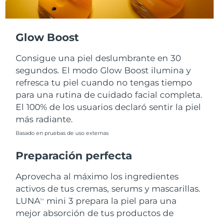
Turquía
Entrega prevista
8/13/26
Glow Boost
Emiratos Árabes
Entrega prevista
8/13/26
Unidos
Consigue una piel deslumbrante en 30
segundos. El modo Glow Boost ilumina y
Reino Unido
Entrega prevista
8/12/26
refresca tu piel cuando no tengas tiempo
para una rutina de cuidado facial completa.
Estados Unidos
Entrega prevista
8/13/26
El 100% de los usuarios declaró sentir la piel
más radiante.
Uzbekistán
Entrega prevista
8/17/26
Basado en pruebas de uso externas
Vietnam
Entrega prevista
8/18/26
Preparación perfecta
Aprovecha al máximo los ingredientes
activos de tus cremas, serums y mascarillas.
LUNA
mini 3 prepara la piel para una
TM
mejor absorción de tus productos de