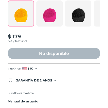
$ 179
IVA y tasas incl.
No disponible
US
Enviar a:
GARANTÍA DE 2 AÑOS
Regístrate hoy y tendrás cobertura total de la
garantía FOREO. Esto quiere decir que, en caso
de tener algún problema durante los 2 años
Sunflower Yellow
posteriores a tu compra, FOREO te remplazará el
producto sin cargo alguno.
Manual de usuario