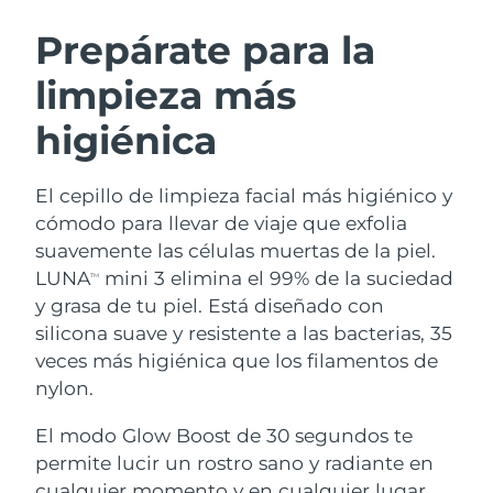
RUTINA SUECAS DE BELLEZA
Austria
Entrega prevista
8/12/26
Prepárate para la
limpieza más
Baréin
Entrega prevista
8/13/26
higiénica
Limpieza facial
Lifting facial
Bélgica
Entrega prevista
8/12/26
LUNA™ 4 pack
BEAR™ 2 pack
Bermudas
Entrega prevista
8/18/26
El cepillo de limpieza facial más higiénico y
Anti-aging massage
Microcurrent toning
cómodo para llevar de viaje que exfolia
Bosnia y Herzegovina
Entrega prevista
8/15/26
suavemente las células muertas de la piel.
Hidratación
Cuidado bucal
LUNA
mini 3 elimina el 99% de la suciedad
LUNA™ 4 Plus
BEAR™ 2 go
TM
Brunéi
Entrega prevista
8/17/26
UFO™ 3 pack
issa™ 4
y grasa de tu piel. Está diseñado con
Massage, LED heating
Microcurrent toning on-the-go
TRATAMIENTO ANTIEDAD FAQ™
silicona suave y resistente a las bacterias, 35
Deep facial hydration
Hybrid silicone sonic toothbrush
Bulgaria
Entrega prevista
8/12/26
veces más higiénica que los filamentos de
NEW
nylon.
LUNA™ 4 Men
BEAR™ 2 eyes & lips
Canadá
Entrega prevista
8/16/26
UFO™ 3 LED
issa™ 4 plus
For men, anti-aging massage
Microcurrent line smoothing device
El modo Glow Boost de 30 segundos te
Near-infrared and red light therapy
Smart hybrid silicone sonic toothbrush
Chile
Entrega prevista
8/16/26
device
Antiedad
Tratamientos LED
permite lucir un rostro sano y radiante en
cualquier momento y en cualquier lugar.