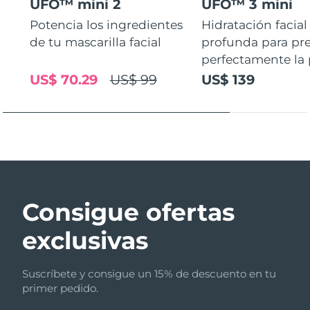
UFO™ mini 2
UFO™ 3 mini
Potencia los ingredientes
Hidratación facial
de tu mascarilla facial
profunda para pr
perfectamente la p
US$ 70.29
US$ 99
US$ 139
Consigue ofertas
exclusivas
Suscríbete y consigue un 15% de descuento en tu
primer pedido.