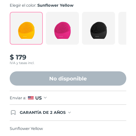
valoración.
Elegir el color:
Sunflower Yellow
Read
573
Reviews.
Enlace
en
la
misma
página.
$ 179
IVA y tasas incl.
No disponible
US
Enviar a:
GARANTÍA DE 2 AÑOS
Regístrate hoy y tendrás cobertura total de la
garantía FOREO. Esto quiere decir que, en caso
de tener algún problema durante los 2 años
Sunflower Yellow
posteriores a tu compra, FOREO te remplazará el