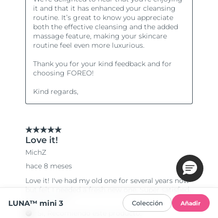
LUNA™ mini 3
Colección
Añadir