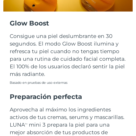
Turquía
Entrega prevista
11/08/2026
Glow Boost
Emiratos Árabes
Entrega prevista
11/08/2026
Unidos
Consigue una piel deslumbrante en 30
segundos. El modo Glow Boost ilumina y
Reino Unido
Entrega prevista
10/08/2026
refresca tu piel cuando no tengas tiempo
para una rutina de cuidado facial completa.
Estados Unidos
Entrega prevista
11/08/2026
El 100% de los usuarios declaró sentir la piel
más radiante.
Uzbekistán
Entrega prevista
15/08/2026
Basado en pruebas de uso externas
Vietnam
Entrega prevista
16/08/2026
Preparación perfecta
Aprovecha al máximo los ingredientes
activos de tus cremas, serums y mascarillas.
LUNA
mini 3 prepara la piel para una
TM
mejor absorción de tus productos de