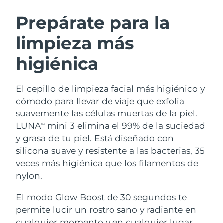
RUTINA SUECAS DE BELLEZA
Austria
Entrega prevista
10/08/2026
Prepárate para la
limpieza más
Baréin
Entrega prevista
11/08/2026
higiénica
Limpieza facial
Lifting facial
Bélgica
Entrega prevista
10/08/2026
LUNA™ 4 pack
BEAR™ 2 pack
Bermudas
Entrega prevista
16/08/2026
El cepillo de limpieza facial más higiénico y
Anti-aging massage
Microcurrent toning
cómodo para llevar de viaje que exfolia
Bosnia y Herzegovina
Entrega prevista
13/08/2026
suavemente las células muertas de la piel.
Hidratación
Cuidado bucal
LUNA
mini 3 elimina el 99% de la suciedad
LUNA™ 4 Plus
BEAR™ 2 go
TM
Brunéi
Entrega prevista
15/08/2026
UFO™ 3 pack
issa™ 4
y grasa de tu piel. Está diseñado con
Massage, LED heating
Microcurrent toning on-the-go
TRATAMIENTO ANTIEDAD FAQ™
silicona suave y resistente a las bacterias, 35
Deep facial hydration
Hybrid silicone sonic toothbrush
Bulgaria
Entrega prevista
10/08/2026
veces más higiénica que los filamentos de
NEW
nylon.
LUNA™ 4 Men
BEAR™ 2 eyes & lips
Canadá
Entrega prevista
14/08/2026
UFO™ 3 LED
issa™ 4 plus
For men, anti-aging massage
Microcurrent line smoothing device
El modo Glow Boost de 30 segundos te
Near-infrared and red light therapy
Smart hybrid silicone sonic toothbrush
Chile
Entrega prevista
14/08/2026
device
Antiedad
Tratamientos LED
permite lucir un rostro sano y radiante en
cualquier momento y en cualquier lugar.