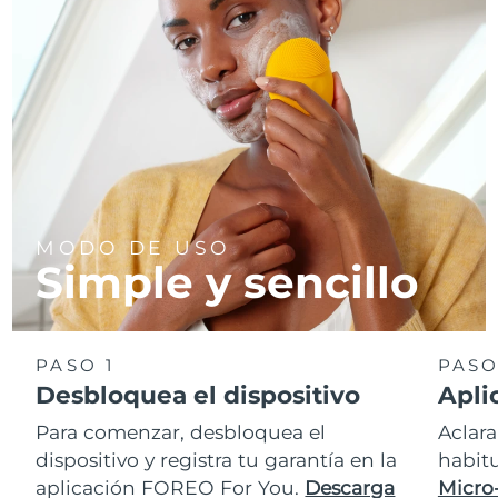
MODO DE USO
Simple y sencillo
PASO 1
PASO
Desbloquea el dispositivo
Apli
Para comenzar, desbloquea el
Aclara
dispositivo y registra tu garantía en la
habit
aplicación FOREO For You.
Descarga
Micro