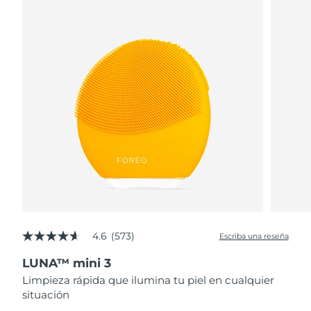
4.6
(573)
Escriba una reseña
4.6
de
LUNA™ mini 3
5
estrellas,
Limpieza rápida que ilumina tu piel en cualquier
valor
situación
medio
de