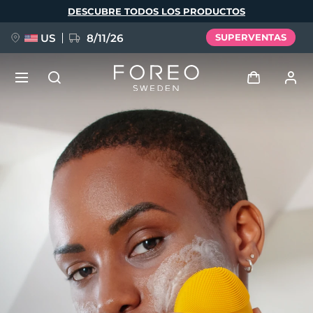
Pasar
DESCUBRE TODOS LOS PRODUCTOS
al
contenido
principal
US
8/11/26
SUPERVENTAS
NUEVO
Iniciar sesión
Idioma
BREAKING NEWS
Perfil de usuario
English
Deutsch
Español
Mis dispositivos
FAQ™ Pure Beauty-Tech Elixir
Français
Italiano
Português
Mis pedidos
Polski
Svenska
Русский
Türkçe
简体中文
繁體中文
Mis direcciones
issa™ Teeth Whitening Set
Mis suscripciones