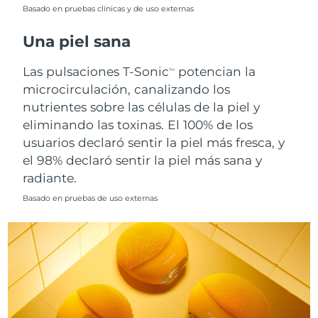
Singapur
Basado en pruebas clínicas y de uso externas
Entrega prevista
12/08/2026
Una piel sana
Eslovaquia
Entrega prevista
10/08/2026
Las pulsaciones T-Sonic
potencian la
TM
Eslovenia
Entrega prevista
10/08/2026
microcirculación, canalizando los
nutrientes sobre las células de la piel y
Sudáfrica
Entrega prevista
18/08/2026
eliminando las toxinas. El 100% de los
usuarios declaró sentir la piel más fresca, y
Corea del Sur
Entrega prevista
12/08/2026
el 98% declaró sentir la piel más sana y
radiante.
España
Entrega prevista
10/08/2026
Basado en pruebas de uso externas
Suecia
Entrega prevista
10/08/2026
Suiza
Entrega prevista
10/08/2026
Taiwán
Entrega prevista
15/08/2026
Tailandia
Entrega prevista
14/08/2026