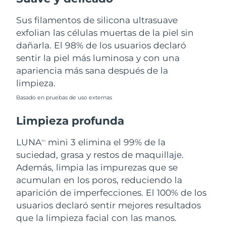
Sus filamentos de silicona ultrasuave
Filipinas
Entrega prevista
13/08/2026
exfolian las células muertas de la piel sin
Polonia
dañarla. El 98% de los usuarios declaró
Entrega prevista
11/08/2026
sentir la piel más luminosa y con una
Portugal
Entrega prevista
10/08/2026
apariencia más sana después de la
limpieza.
Puerto Rico
Entrega prevista
12/08/2026
Basado en pruebas de uso externas
Catar
Entrega prevista
11/08/2026
Limpieza profunda
Reunión
Entrega prevista
15/08/2026
LUNA
mini 3 elimina el 99% de la
TM
suciedad, grasa y restos de maquillaje.
Rumanía
Entrega prevista
10/08/2026
Además, limpia las impurezas que se
acumulan en los poros, reduciendo la
Rusia
Entrega prevista
18/08/2026
aparición de imperfecciones. El 100% de los
usuarios declaró sentir mejores resultados
Arabia Saudí
Entrega prevista
11/08/2026
que la limpieza facial con las manos.