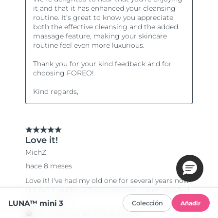
LUNA™ mini 3
Colección
Añadir