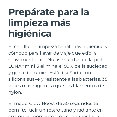
RUTINA SUECAS DE BELLEZA
Austria
Entrega prevista
8/10/26
Prepárate para la
limpieza más
Baréin
Entrega prevista
8/11/26
higiénica
Limpieza facial
Lifting facial
Bélgica
Entrega prevista
8/10/26
LUNA™ 4 pack
BEAR™ 2 pack
Bermudas
Entrega prevista
8/16/26
El cepillo de limpieza facial más higiénico y
Anti-aging massage
Microcurrent toning
cómodo para llevar de viaje que exfolia
Bosnia y Herzegovina
Entrega prevista
8/13/26
suavemente las células muertas de la piel.
Hidratación
Cuidado bucal
LUNA
mini 3 elimina el 99% de la suciedad
LUNA™ 4 Plus
BEAR™ 2 go
TM
Brunéi
Entrega prevista
8/15/26
UFO™ 3 pack
issa™ 4
y grasa de tu piel. Está diseñado con
Massage, LED heating
Microcurrent toning on-the-go
TRATAMIENTO ANTIEDAD FAQ™
silicona suave y resistente a las bacterias, 35
Deep facial hydration
Hybrid silicone sonic toothbrush
Bulgaria
Entrega prevista
8/10/26
veces más higiénica que los filamentos de
NEW
nylon.
LUNA™ 4 Men
BEAR™ 2 eyes & lips
Canadá
Entrega prevista
8/14/26
UFO™ 3 LED
issa™ 4 plus
For men, anti-aging massage
Microcurrent line smoothing device
El modo Glow Boost de 30 segundos te
Near-infrared and red light therapy
Smart hybrid silicone sonic toothbrush
Chile
Entrega prevista
8/14/26
device
Antiedad
Tratamientos LED
permite lucir un rostro sano y radiante en
cualquier momento y en cualquier lugar.