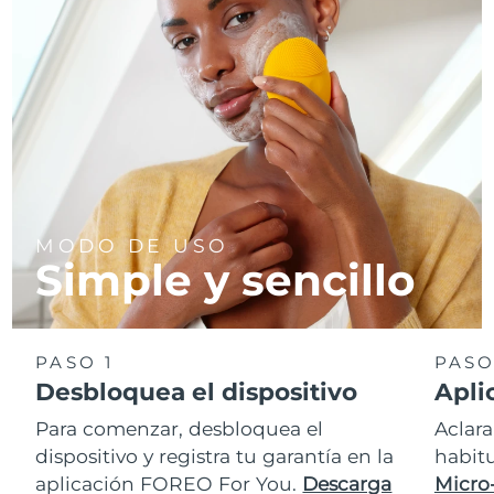
MODO DE USO
Simple y sencillo
PASO 1
PASO
Desbloquea el dispositivo
Apli
Para comenzar, desbloquea el
Aclara
dispositivo y registra tu garantía en la
habit
aplicación FOREO For You.
Descarga
Micro