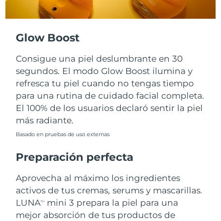
Turquía
Entrega prevista
8/11/26
Glow Boost
Emiratos Árabes
Entrega prevista
8/11/26
Unidos
Consigue una piel deslumbrante en 30
segundos. El modo Glow Boost ilumina y
Reino Unido
Entrega prevista
8/10/26
refresca tu piel cuando no tengas tiempo
para una rutina de cuidado facial completa.
Estados Unidos
Entrega prevista
8/11/26
El 100% de los usuarios declaró sentir la piel
más radiante.
Uzbekistán
Entrega prevista
8/15/26
Basado en pruebas de uso externas
Vietnam
Entrega prevista
8/16/26
Preparación perfecta
Aprovecha al máximo los ingredientes
activos de tus cremas, serums y mascarillas.
LUNA
mini 3 prepara la piel para una
TM
mejor absorción de tus productos de