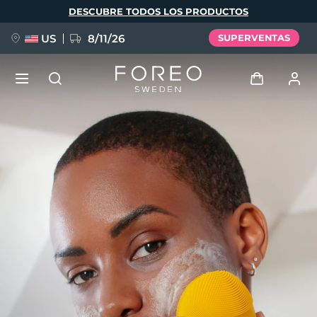
Pasar
DESCUBRE TODOS LOS PRODUCTOS
al
contenido
principal
US
8/11/26
SUPERVENTAS
NUEVO
Iniciar sesión
Idioma
BREAKING NEWS
Perfil de usuario
English
Deutsch
Español
Mis dispositivos
FAQ™ Pure Beauty-Tech Elixir
Français
Italiano
Português
Mis pedidos
Polski
Svenska
Русский
Türkçe
简体中文
繁體中文
Mis direcciones
issa™ Teeth Whitening Set
Mis suscripciones