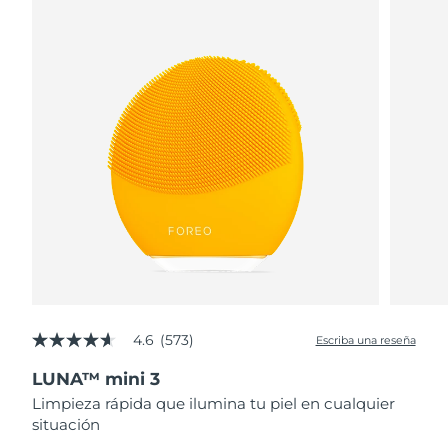
4.6
(573)
Escriba una reseña
4.6
de
LUNA™ mini 3
5
estrellas,
Limpieza rápida que ilumina tu piel en cualquier
valor
situación
medio
de