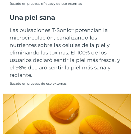
Singapur
Basado en pruebas clínicas y de uso externas
Entrega prevista
8/12/26
Una piel sana
Eslovaquia
Entrega prevista
8/10/26
Las pulsaciones T-Sonic
potencian la
TM
Eslovenia
Entrega prevista
8/10/26
microcirculación, canalizando los
nutrientes sobre las células de la piel y
Sudáfrica
Entrega prevista
8/18/26
eliminando las toxinas. El 100% de los
usuarios declaró sentir la piel más fresca, y
Corea del Sur
Entrega prevista
8/12/26
el 98% declaró sentir la piel más sana y
radiante.
España
Entrega prevista
8/10/26
Basado en pruebas de uso externas
Suecia
Entrega prevista
8/10/26
Suiza
Entrega prevista
8/10/26
Taiwán
Entrega prevista
8/15/26
Tailandia
Entrega prevista
8/14/26