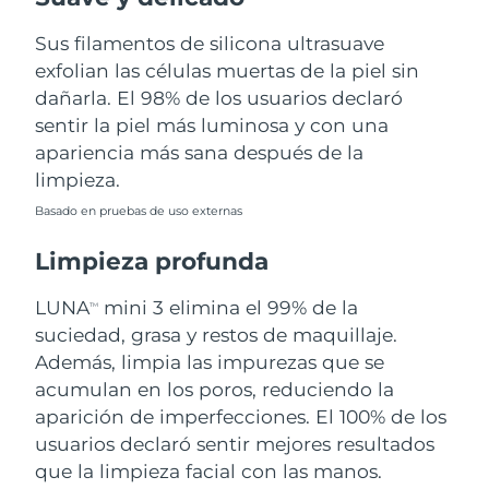
Sus filamentos de silicona ultrasuave
Filipinas
Entrega prevista
8/13/26
exfolian las células muertas de la piel sin
Polonia
dañarla. El 98% de los usuarios declaró
Entrega prevista
8/11/26
sentir la piel más luminosa y con una
Portugal
Entrega prevista
8/10/26
apariencia más sana después de la
limpieza.
Puerto Rico
Entrega prevista
8/12/26
Basado en pruebas de uso externas
Catar
Entrega prevista
8/11/26
Limpieza profunda
Reunión
Entrega prevista
8/15/26
LUNA
mini 3 elimina el 99% de la
TM
suciedad, grasa y restos de maquillaje.
Rumanía
Entrega prevista
8/10/26
Además, limpia las impurezas que se
acumulan en los poros, reduciendo la
Rusia
Entrega prevista
8/18/26
aparición de imperfecciones. El 100% de los
usuarios declaró sentir mejores resultados
Arabia Saudí
Entrega prevista
8/11/26
que la limpieza facial con las manos.