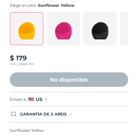
valoración.
Elegir el color:
Sunflower Yellow
Read
573
Reviews.
Enlace
en
la
misma
página.
$ 179
IVA y tasas incl.
No disponible
US
Enviar a:
GARANTÍA DE 2 AÑOS
Regístrate hoy y tendrás cobertura total de la
garantía FOREO. Esto quiere decir que, en caso
de tener algún problema durante los 2 años
Sunflower Yellow
posteriores a tu compra, FOREO te remplazará el