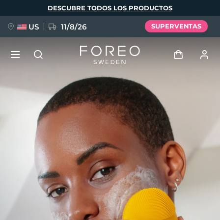
Pasar
DESCUBRE TODOS LOS PRODUCTOS
al
contenido
principal
US
11/8/26
SUPERVENTAS
NUEVO
Iniciar sesión
Idioma
BREAKING NEWS
Perfil de usuario
English
Deutsch
Español
Mis dispositivos
FAQ™ Pure Beauty-Tech Elixir
Français
Italiano
Português
Mis pedidos
Polski
Svenska
Русский
Türkçe
简体中文
繁體中文
Mis direcciones
issa™ Teeth Whitening Set
Mis suscripciones