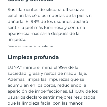
Sus filamentos de silicona ultrasuave
Filipinas
Entrega prevista
8/13/26
exfolian las células muertas de la piel sin
Polonia
dañarla. El 98% de los usuarios declaró
Entrega prevista
8/11/26
sentir la piel más luminosa y con una
Portugal
Entrega prevista
8/10/26
apariencia más sana después de la
limpieza.
Puerto Rico
Entrega prevista
8/12/26
Basado en pruebas de uso externas
Catar
Entrega prevista
8/11/26
Limpieza profunda
Reunión
Entrega prevista
8/15/26
LUNA
mini 3 elimina el 99% de la
TM
suciedad, grasa y restos de maquillaje.
Rumanía
Entrega prevista
8/10/26
Además, limpia las impurezas que se
acumulan en los poros, reduciendo la
Rusia
Entrega prevista
8/18/26
aparición de imperfecciones. El 100% de los
usuarios declaró sentir mejores resultados
Arabia Saudí
Entrega prevista
8/11/26
que la limpieza facial con las manos.