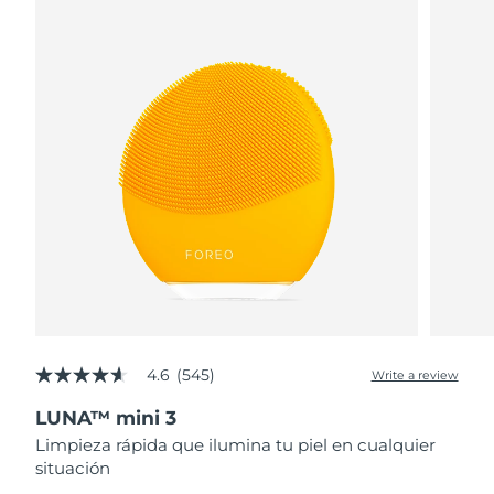
4.6
(545)
Write a review
4.6
out
LUNA™ mini 3
of
5
Limpieza rápida que ilumina tu piel en cualquier
stars,
situación
average
rating