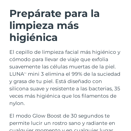
RUTINA SUECAS DE BELLEZA
Austria
Entrega prevista
8/10/26
Prepárate para la
limpieza más
Baréin
Entrega prevista
8/11/26
higiénica
Limpieza facial
Lifting facial
Bélgica
Entrega prevista
8/10/26
LUNA™ 4 pack
BEAR™ 2 pack
Bermudas
Entrega prevista
8/16/26
El cepillo de limpieza facial más higiénico y
Anti-aging massage
Microcurrent toning
cómodo para llevar de viaje que exfolia
Bosnia y Herzegovina
Entrega prevista
8/13/26
suavemente las células muertas de la piel.
Hidratación
Cuidado bucal
LUNA
mini 3 elimina el 99% de la suciedad
LUNA™ 4 Plus
BEAR™ 2 go
TM
Brunéi
Entrega prevista
8/15/26
UFO™ 3 pack
issa™ 4
y grasa de tu piel. Está diseñado con
Massage, LED heating
Microcurrent toning on-the-go
TRATAMIENTO ANTIEDAD FAQ™
silicona suave y resistente a las bacterias, 35
Deep facial hydration
Hybrid silicone sonic toothbrush
Bulgaria
Entrega prevista
8/10/26
veces más higiénica que los filamentos de
NEW
nylon.
LUNA™ 4 Men
BEAR™ 2 eyes & lips
Canadá
Entrega prevista
8/14/26
UFO™ 3 LED
issa™ 4 plus
For men, anti-aging massage
Microcurrent line smoothing device
El modo Glow Boost de 30 segundos te
Near-infrared and red light therapy
Smart hybrid silicone sonic toothbrush
Chile
Entrega prevista
8/14/26
device
Antiedad
Tratamientos LED
permite lucir un rostro sano y radiante en
cualquier momento y en cualquier lugar.