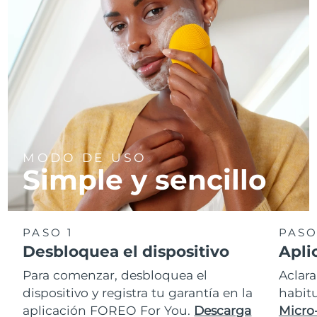
MODO DE USO
Simple y sencillo
PASO 1
PASO
Desbloquea el dispositivo
Apli
Para comenzar, desbloquea el
Aclara
dispositivo y registra tu garantía en la
habit
aplicación FOREO For You.
Descarga
Micro