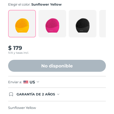
value.
Elegir el color:
Sunflower Yellow
Read
545
Reviews.
Same
page
link.
$ 179
IVA y tasas incl.
No disponible
US
Enviar a:
GARANTÍA DE 2 AÑOS
Regístrate hoy y tendrás cobertura total de la
garantía FOREO. Esto quiere decir que, en caso
de tener algún problema durante los 2 años
Sunflower Yellow
posteriores a tu compra, FOREO te remplazará el