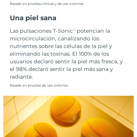
Singapur
Basado en pruebas clínicas y de uso externas
Entrega prevista
8/12/26
Una piel sana
Eslovaquia
Entrega prevista
8/10/26
Las pulsaciones T-Sonic
potencian la
TM
Eslovenia
Entrega prevista
8/10/26
microcirculación, canalizando los
nutrientes sobre las células de la piel y
Sudáfrica
Entrega prevista
8/18/26
eliminando las toxinas. El 100% de los
usuarios declaró sentir la piel más fresca, y
Corea del Sur
Entrega prevista
8/12/26
el 98% declaró sentir la piel más sana y
radiante.
España
Entrega prevista
8/10/26
Basado en pruebas de uso externas
Suecia
Entrega prevista
8/10/26
Suiza
Entrega prevista
8/10/26
Taiwán
Entrega prevista
8/15/26
Tailandia
Entrega prevista
8/14/26