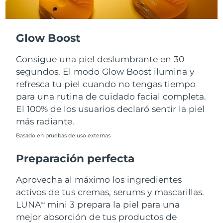
Turquía
Entrega prevista
8/11/26
Glow Boost
Emiratos Árabes
Entrega prevista
8/11/26
Unidos
Consigue una piel deslumbrante en 30
segundos. El modo Glow Boost ilumina y
Reino Unido
Entrega prevista
8/10/26
refresca tu piel cuando no tengas tiempo
para una rutina de cuidado facial completa.
Estados Unidos
Entrega prevista
8/11/26
El 100% de los usuarios declaró sentir la piel
más radiante.
Uzbekistán
Entrega prevista
8/15/26
Basado en pruebas de uso externas
Vietnam
Entrega prevista
8/16/26
Preparación perfecta
Aprovecha al máximo los ingredientes
activos de tus cremas, serums y mascarillas.
LUNA
mini 3 prepara la piel para una
TM
mejor absorción de tus productos de