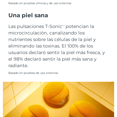
Singapur
Basado en pruebas clínicas y de uso externas
Entrega prevista
8/14/26
Una piel sana
Eslovaquia
Entrega prevista
8/12/26
Las pulsaciones T-Sonic
potencian la
TM
Eslovenia
Entrega prevista
8/12/26
microcirculación, canalizando los
nutrientes sobre las células de la piel y
Sudáfrica
Entrega prevista
8/20/26
eliminando las toxinas. El 100% de los
usuarios declaró sentir la piel más fresca, y
Corea del Sur
Entrega prevista
8/14/26
el 98% declaró sentir la piel más sana y
radiante.
España
Entrega prevista
8/12/26
Basado en pruebas de uso externas
Suecia
Entrega prevista
8/12/26
Suiza
Entrega prevista
8/12/26
Taiwán
Entrega prevista
8/17/26
Tailandia
Entrega prevista
8/16/26