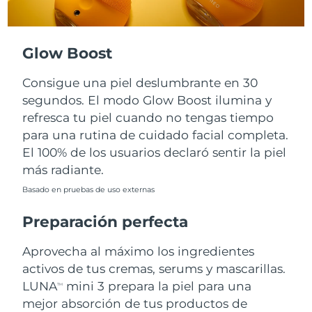
Turquía
Entrega prevista
8/13/26
Glow Boost
Emiratos Árabes
Entrega prevista
8/13/26
Unidos
Consigue una piel deslumbrante en 30
segundos. El modo Glow Boost ilumina y
Reino Unido
Entrega prevista
8/12/26
refresca tu piel cuando no tengas tiempo
para una rutina de cuidado facial completa.
Estados Unidos
Entrega prevista
8/13/26
El 100% de los usuarios declaró sentir la piel
más radiante.
Uzbekistán
Entrega prevista
8/17/26
Basado en pruebas de uso externas
Vietnam
Entrega prevista
8/18/26
Preparación perfecta
Aprovecha al máximo los ingredientes
activos de tus cremas, serums y mascarillas.
LUNA
mini 3 prepara la piel para una
TM
mejor absorción de tus productos de