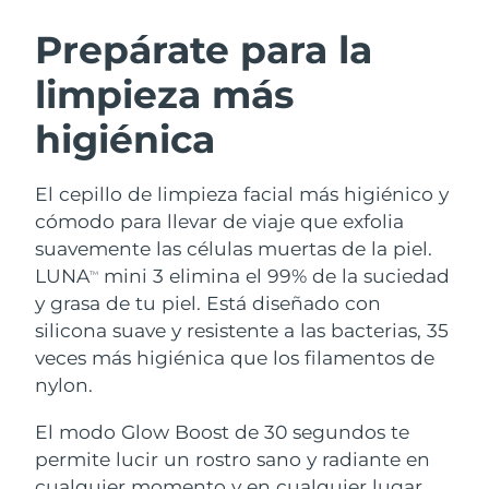
RUTINA SUECAS DE BELLEZA
Austria
Entrega prevista
8/12/26
Prepárate para la
limpieza más
Baréin
Entrega prevista
8/13/26
higiénica
Limpieza facial
Lifting facial
Bélgica
Entrega prevista
8/12/26
LUNA™ 4 pack
BEAR™ 2 pack
Bermudas
Entrega prevista
8/18/26
El cepillo de limpieza facial más higiénico y
Anti-aging massage
Microcurrent toning
cómodo para llevar de viaje que exfolia
Bosnia y Herzegovina
Entrega prevista
8/15/26
suavemente las células muertas de la piel.
Hidratación
Cuidado bucal
LUNA
mini 3 elimina el 99% de la suciedad
LUNA™ 4 Plus
BEAR™ 2 go
TM
Brunéi
Entrega prevista
8/17/26
UFO™ 3 pack
issa™ 4
y grasa de tu piel. Está diseñado con
Massage, LED heating
Microcurrent toning on-the-go
TRATAMIENTO ANTIEDAD FAQ™
silicona suave y resistente a las bacterias, 35
Deep facial hydration
Hybrid silicone sonic toothbrush
Bulgaria
Entrega prevista
8/12/26
veces más higiénica que los filamentos de
NEW
nylon.
LUNA™ 4 Men
BEAR™ 2 eyes & lips
Canadá
Entrega prevista
8/16/26
UFO™ 3 LED
issa™ 4 plus
For men, anti-aging massage
Microcurrent line smoothing device
El modo Glow Boost de 30 segundos te
Near-infrared and red light therapy
Smart hybrid silicone sonic toothbrush
Chile
Entrega prevista
8/16/26
device
Antiedad
Tratamientos LED
permite lucir un rostro sano y radiante en
cualquier momento y en cualquier lugar.