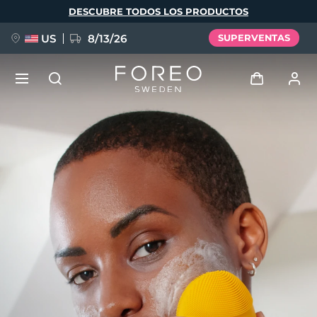
Pasar
DESCUBRE TODOS LOS PRODUCTOS
al
contenido
principal
US
8/13/26
SUPERVENTAS
NUEVO
Iniciar sesión
Idioma
BREAKING NEWS
Perfil de usuario
English
Deutsch
Español
Mis dispositivos
FAQ™ Pure Beauty-Tech Elixir
Français
Italiano
Português
Mis pedidos
Polski
Svenska
Русский
Türkçe
简体中文
繁體中文
Mis direcciones
issa™ Teeth Whitening Set
Mis suscripciones