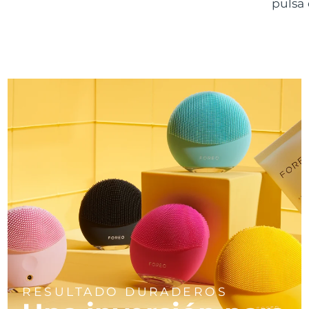
pulsa 
RESULTADO DURADEROS