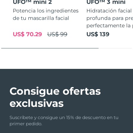
UFO™ mini 2
UFO™ 3 mini
Potencia los ingredientes
Hidratación facial
de tu mascarilla facial
profunda para pr
perfectamente la p
US$ 70.29
US$ 99
US$ 139
Consigue ofertas
exclusivas
Suscríbete y consigue un 15% de descuento en tu
primer pedido.