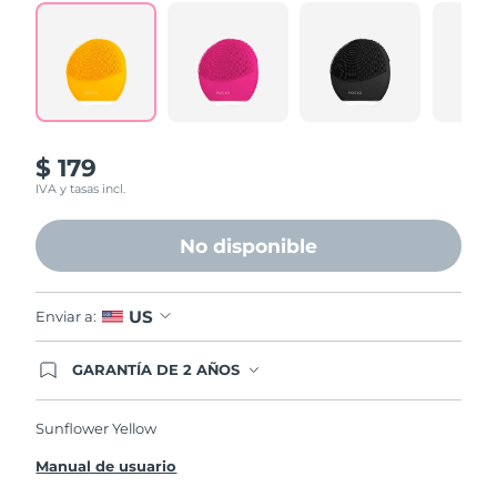
$ 179
IVA y tasas incl.
No disponible
US
Enviar a:
GARANTÍA DE 2 AÑOS
Regístrate hoy y tendrás cobertura total de la
garantía FOREO. Esto quiere decir que, en caso
de tener algún problema durante los 2 años
Sunflower Yellow
posteriores a tu compra, FOREO te remplazará el
producto sin cargo alguno.
Manual de usuario