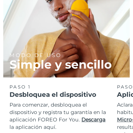
MODO DE USO
Simple y sencillo
PASO 1
PASO
Desbloquea el dispositivo
Apli
Para comenzar, desbloquea el
Aclara
dispositivo y registra tu garantía en la
habit
aplicación FOREO For You.
Descarga
Micro
la aplicación aquí.
resul