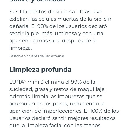
Sus filamentos de silicona ultrasuave
Filipinas
Entrega prevista
8/15/26
exfolian las células muertas de la piel sin
Polonia
dañarla. El 98% de los usuarios declaró
Entrega prevista
8/13/26
sentir la piel más luminosa y con una
Portugal
Entrega prevista
8/12/26
apariencia más sana después de la
limpieza.
Puerto Rico
Entrega prevista
8/14/26
Basado en pruebas de uso externas
Catar
Entrega prevista
8/13/26
Limpieza profunda
Reunión
Entrega prevista
8/17/26
LUNA
mini 3 elimina el 99% de la
TM
suciedad, grasa y restos de maquillaje.
Rumanía
Entrega prevista
8/12/26
Además, limpia las impurezas que se
acumulan en los poros, reduciendo la
Rusia
Entrega prevista
8/20/26
aparición de imperfecciones. El 100% de los
usuarios declaró sentir mejores resultados
Arabia Saudí
Entrega prevista
8/13/26
que la limpieza facial con las manos.