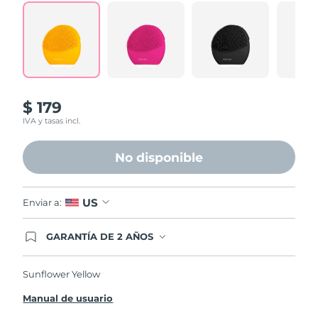
$ 179
IVA y tasas incl.
No disponible
US
Enviar a:
GARANTÍA DE 2 AÑOS
Regístrate hoy y tendrás cobertura total de la
garantía FOREO. Esto quiere decir que, en caso
de tener algún problema durante los 2 años
Sunflower Yellow
posteriores a tu compra, FOREO te remplazará el
producto sin cargo alguno.
Manual de usuario