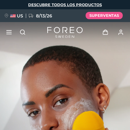
Pasar
DESCUBRE TODOS LOS PRODUCTOS
al
contenido
principal
US
8/13/26
SUPERVENTAS
NUEVO
Iniciar sesión
Idioma
BREAKING NEWS
Perfil de usuario
English
Deutsch
Español
Mis dispositivos
FAQ™ Pure Beauty-Tech Elixir
Français
Italiano
Português
Mis pedidos
Polski
Svenska
Русский
Türkçe
简体中文
繁體中文
Mis direcciones
issa™ Teeth Whitening Set
Mis suscripciones