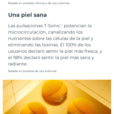
Singapur
Basado en pruebas clínicas y de uso externas
Entrega prevista
8/14/26
Una piel sana
Eslovaquia
Entrega prevista
8/12/26
Las pulsaciones T-Sonic
potencian la
TM
Eslovenia
Entrega prevista
8/12/26
microcirculación, canalizando los
nutrientes sobre las células de la piel y
Sudáfrica
Entrega prevista
8/20/26
eliminando las toxinas. El 100% de los
usuarios declaró sentir la piel más fresca, y
Corea del Sur
Entrega prevista
8/14/26
el 98% declaró sentir la piel más sana y
radiante.
España
Entrega prevista
8/12/26
Basado en pruebas de uso externas
Suecia
Entrega prevista
8/12/26
Suiza
Entrega prevista
8/12/26
Taiwán
Entrega prevista
8/17/26
Tailandia
Entrega prevista
8/16/26