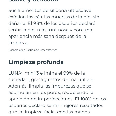
Sus filamentos de silicona ultrasuave
Filipinas
Entrega prevista
8/15/26
exfolian las células muertas de la piel sin
Polonia
dañarla. El 98% de los usuarios declaró
Entrega prevista
8/13/26
sentir la piel más luminosa y con una
Portugal
Entrega prevista
8/12/26
apariencia más sana después de la
limpieza.
Puerto Rico
Entrega prevista
8/14/26
Basado en pruebas de uso externas
Catar
Entrega prevista
8/13/26
Limpieza profunda
Reunión
Entrega prevista
8/17/26
LUNA
mini 3 elimina el 99% de la
TM
suciedad, grasa y restos de maquillaje.
Rumanía
Entrega prevista
8/12/26
Además, limpia las impurezas que se
acumulan en los poros, reduciendo la
Rusia
Entrega prevista
8/20/26
aparición de imperfecciones. El 100% de los
usuarios declaró sentir mejores resultados
Arabia Saudí
Entrega prevista
8/13/26
que la limpieza facial con las manos.