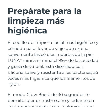
RUTINA SUECAS DE BELLEZA
Austria
Entrega prevista
8/12/26
Prepárate para la
limpieza más
Baréin
Entrega prevista
8/13/26
higiénica
Limpieza facial
Lifting facial
Bélgica
Entrega prevista
8/12/26
LUNA™ 4 pack
BEAR™ 2 pack
Bermudas
Entrega prevista
8/18/26
El cepillo de limpieza facial más higiénico y
Anti-aging massage
Microcurrent toning
cómodo para llevar de viaje que exfolia
Bosnia y Herzegovina
Entrega prevista
8/15/26
suavemente las células muertas de la piel.
Hidratación
Cuidado bucal
LUNA
mini 3 elimina el 99% de la suciedad
LUNA™ 4 Plus
BEAR™ 2 go
TM
Brunéi
Entrega prevista
8/17/26
UFO™ 3 pack
issa™ 4
y grasa de tu piel. Está diseñado con
Massage, LED heating
Microcurrent toning on-the-go
TRATAMIENTO ANTIEDAD FAQ™
silicona suave y resistente a las bacterias, 35
Deep facial hydration
Hybrid silicone sonic toothbrush
Bulgaria
Entrega prevista
8/12/26
veces más higiénica que los filamentos de
NEW
nylon.
LUNA™ 4 Men
BEAR™ 2 eyes & lips
Canadá
Entrega prevista
8/16/26
UFO™ 3 LED
issa™ 4 plus
For men, anti-aging massage
Microcurrent line smoothing device
El modo Glow Boost de 30 segundos te
Near-infrared and red light therapy
Smart hybrid silicone sonic toothbrush
Chile
Entrega prevista
8/16/26
device
Antiedad
Tratamientos LED
permite lucir un rostro sano y radiante en
cualquier momento y en cualquier lugar.