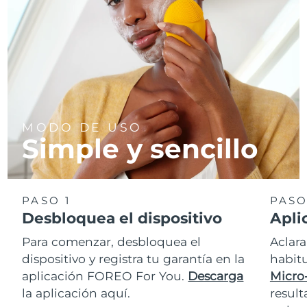
MODO DE USO
Simple y sencillo
PASO 1
PASO
Desbloquea el dispositivo
Apli
Para comenzar, desbloquea el
Aclara
dispositivo y registra tu garantía en la
habit
aplicación FOREO For You.
Descarga
Micro
la aplicación aquí.
resul