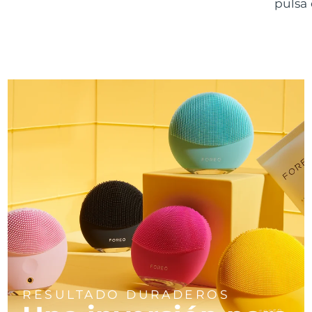
pulsa 
RESULTADO DURADEROS