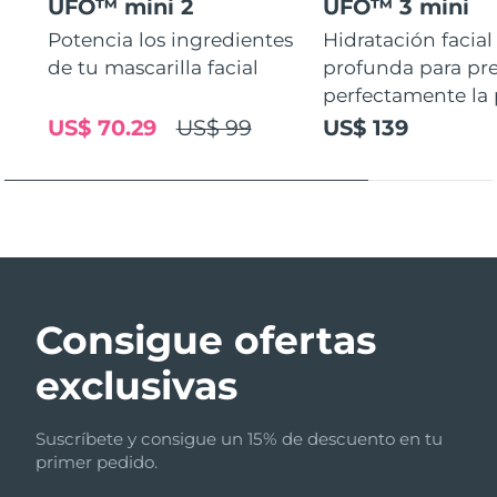
UFO™ mini 2
UFO™ 3 mini
Potencia los ingredientes
Hidratación facial
de tu mascarilla facial
profunda para pr
perfectamente la p
US$ 70.29
US$ 99
US$ 139
Consigue ofertas
exclusivas
Suscríbete y consigue un 15% de descuento en tu
primer pedido.