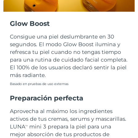
Turquía
Entrega prevista
8/13/26
Glow Boost
Emiratos Árabes
Entrega prevista
8/13/26
Unidos
Consigue una piel deslumbrante en 30
segundos. El modo Glow Boost ilumina y
Reino Unido
Entrega prevista
8/12/26
refresca tu piel cuando no tengas tiempo
para una rutina de cuidado facial completa.
Estados Unidos
Entrega prevista
8/13/26
El 100% de los usuarios declaró sentir la piel
más radiante.
Uzbekistán
Entrega prevista
8/17/26
Basado en pruebas de uso externas
Vietnam
Entrega prevista
8/18/26
Preparación perfecta
Aprovecha al máximo los ingredientes
activos de tus cremas, serums y mascarillas.
LUNA
mini 3 prepara la piel para una
TM
mejor absorción de tus productos de