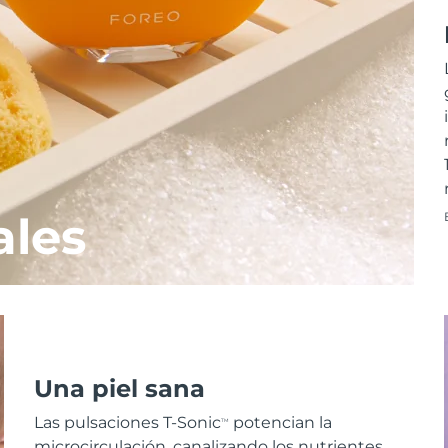
ales
Una piel sana
Las pulsaciones T-Sonic
potencian la
TM
microcirculación, canalizando los nutrientes