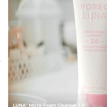
.
LUNA
Micro-Foam Cleanser 2.0
TM