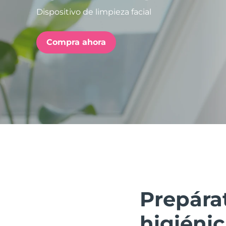
Dispositivo de limpieza facial
issa™ Teeth Whitening Set
Compra ahora
FAQ™ Dual LED Panel
POPULAR
Sorpresas especiales
Superventas
Prepára
higiéni