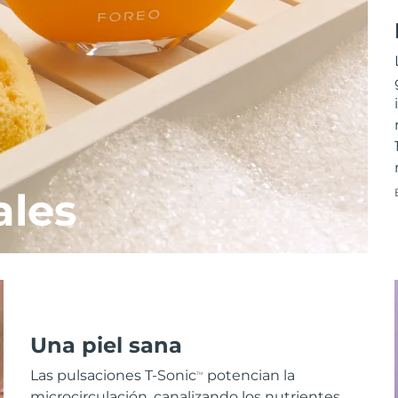
ales
Una piel sana
Las pulsaciones T-Sonic
potencian la
TM
microcirculación, canalizando los nutrientes