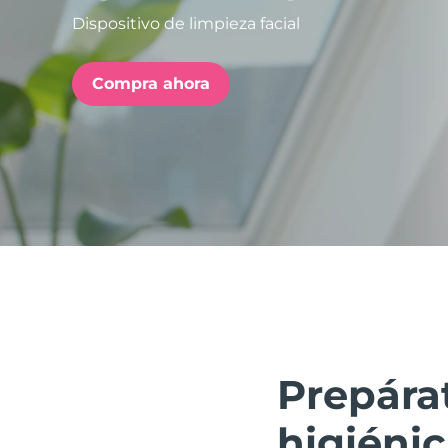
Dispositivo de limpieza facial
issa™ Teeth Whitening Set
Compra ahora
FAQ™ Dual LED Panel
POPULAR
Sorpresas especiales
Superventas
Prepára
higiéni