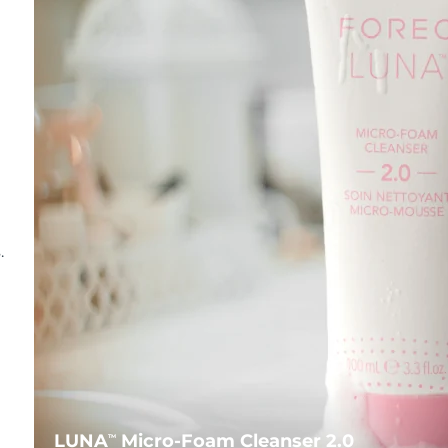
.
LUNA
Micro-Foam Cleanser 2.0
TM