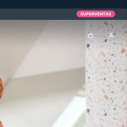
SUPERVENTAS
Iniciar sesión
Perfil de usuario
Mis dispositivos
Mis pedidos
Mis direcciones
Mis suscripciones