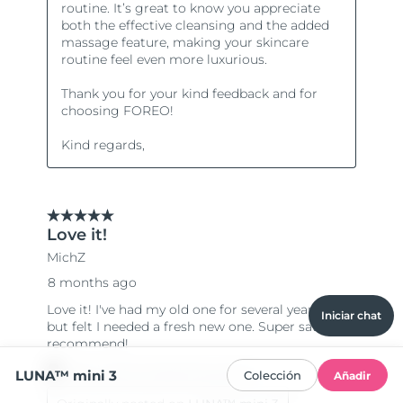
Iniciar chat
LUNA™ mini 3
Colección
Añadir