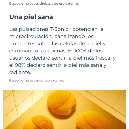
Singapur
Basado en pruebas clínicas y de uso externas
Entrega prevista
8/10/26
Una piel sana
Eslovaquia
Entrega prevista
8/8/26
Las pulsaciones T-Sonic
potencian la
TM
Eslovenia
Entrega prevista
8/8/26
microcirculación, canalizando los
nutrientes sobre las células de la piel y
Sudáfrica
Entrega prevista
8/16/26
eliminando las toxinas. El 100% de los
usuarios declaró sentir la piel más fresca, y
Corea del Sur
Entrega prevista
8/10/26
el 98% declaró sentir la piel más sana y
radiante.
España
Entrega prevista
8/8/26
Basado en pruebas de uso externas
Suecia
Entrega prevista
8/8/26
Suiza
Entrega prevista
8/8/26
Taiwán
Entrega prevista
8/13/26
Tailandia
Entrega prevista
8/12/26