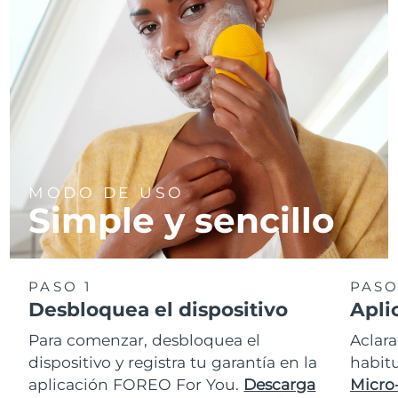
MODO DE USO
Simple y sencillo
PASO 1
PASO
Desbloquea el dispositivo
Apli
Para comenzar, desbloquea el
Aclara
dispositivo y registra tu garantía en la
habit
aplicación FOREO For You.
Descarga
Micro