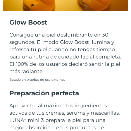
Turquía
Entrega prevista
8/9/26
Glow Boost
Emiratos Árabes
Entrega prevista
8/9/26
Unidos
Consigue una piel deslumbrante en 30
segundos. El modo Glow Boost ilumina y
Reino Unido
Entrega prevista
8/8/26
refresca tu piel cuando no tengas tiempo
para una rutina de cuidado facial completa.
Estados Unidos
Entrega prevista
8/9/26
El 100% de los usuarios declaró sentir la piel
más radiante.
Uzbekistán
Entrega prevista
8/13/26
Basado en pruebas de uso externas
Vietnam
Entrega prevista
8/14/26
Preparación perfecta
Aprovecha al máximo los ingredientes
activos de tus cremas, serums y mascarillas.
LUNA
mini 3 prepara la piel para una
TM
mejor absorción de tus productos de