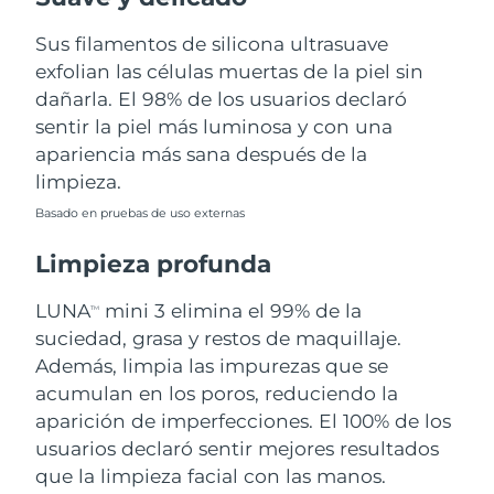
Sus filamentos de silicona ultrasuave
Filipinas
Entrega prevista
8/11/26
exfolian las células muertas de la piel sin
Polonia
dañarla. El 98% de los usuarios declaró
Entrega prevista
8/9/26
sentir la piel más luminosa y con una
Portugal
Entrega prevista
8/8/26
apariencia más sana después de la
limpieza.
Puerto Rico
Entrega prevista
8/10/26
Basado en pruebas de uso externas
Catar
Entrega prevista
8/9/26
Limpieza profunda
Reunión
Entrega prevista
8/13/26
LUNA
mini 3 elimina el 99% de la
TM
suciedad, grasa y restos de maquillaje.
Rumanía
Entrega prevista
8/8/26
Además, limpia las impurezas que se
acumulan en los poros, reduciendo la
Rusia
Entrega prevista
8/16/26
aparición de imperfecciones. El 100% de los
usuarios declaró sentir mejores resultados
Arabia Saudí
Entrega prevista
8/9/26
que la limpieza facial con las manos.