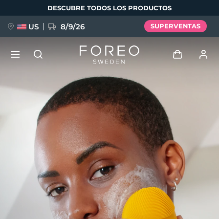
Pasar
DESCUBRE TODOS LOS PRODUCTOS
al
contenido
principal
US
8/9/26
SUPERVENTAS
NUEVO
Iniciar sesión
Idioma
BREAKING NEWS
Perfil de usuario
English
Deutsch
Español
Mis dispositivos
FAQ™ Pure Beauty-Tech Elixir
Français
Italiano
Português
Mis pedidos
Polski
Svenska
Русский
Türkçe
简体中文
繁體中文
Mis direcciones
issa™ Teeth Whitening Set
Mis suscripciones