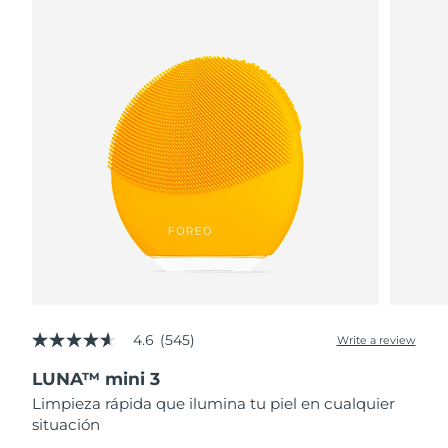
4.6
(545)
Write a review
4.6
out
LUNA™ mini 3
of
5
Limpieza rápida que ilumina tu piel en cualquier
stars,
situación
average
rating