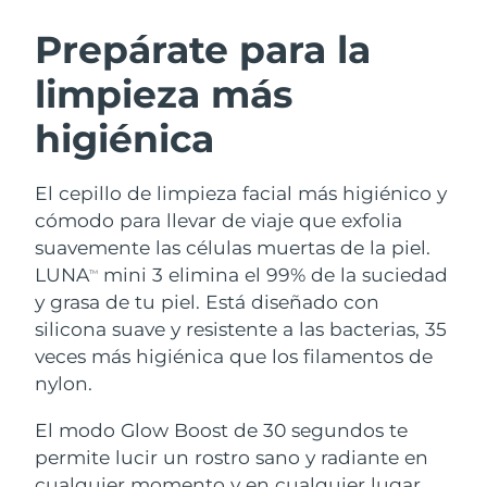
RUTINA SUECAS DE BELLEZA
Austria
Entrega prevista
8/8/26
Prepárate para la
limpieza más
Baréin
Entrega prevista
8/9/26
higiénica
Limpieza facial
Lifting facial
Bélgica
Entrega prevista
8/8/26
LUNA™ 4 pack
BEAR™ 2 pack
Bermudas
Entrega prevista
8/14/26
El cepillo de limpieza facial más higiénico y
Anti-aging massage
Microcurrent toning
cómodo para llevar de viaje que exfolia
Bosnia y Herzegovina
Entrega prevista
8/11/26
suavemente las células muertas de la piel.
Hidratación
Cuidado bucal
LUNA
mini 3 elimina el 99% de la suciedad
LUNA™ 4 Plus
BEAR™ 2 go
TM
Brunéi
Entrega prevista
8/13/26
UFO™ 3 pack
issa™ 4
y grasa de tu piel. Está diseñado con
Massage, LED heating
Microcurrent toning on-the-go
TRATAMIENTO ANTIEDAD FAQ™
silicona suave y resistente a las bacterias, 35
Deep facial hydration
Hybrid silicone sonic toothbrush
Bulgaria
Entrega prevista
8/8/26
veces más higiénica que los filamentos de
NEW
nylon.
LUNA™ 4 Men
BEAR™ 2 eyes & lips
Canadá
Entrega prevista
8/12/26
UFO™ 3 LED
issa™ 4 plus
For men, anti-aging massage
Microcurrent line smoothing device
El modo Glow Boost de 30 segundos te
Near-infrared and red light therapy
Smart hybrid silicone sonic toothbrush
Chile
Entrega prevista
8/12/26
device
Antiedad
Tratamientos LED
permite lucir un rostro sano y radiante en
cualquier momento y en cualquier lugar.