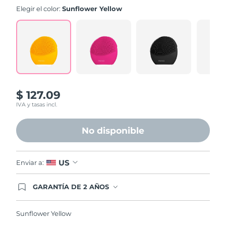
value.
Elegir el color:
Sunflower Yellow
Read
545
Reviews.
Same
page
link.
$ 127.09
IVA y tasas incl.
No disponible
US
Enviar a:
GARANTÍA DE 2 AÑOS
Regístrate hoy y tendrás cobertura total de la
garantía FOREO. Esto quiere decir que, en caso
de tener algún problema durante los 2 años
Sunflower Yellow
posteriores a tu compra, FOREO te remplazará el