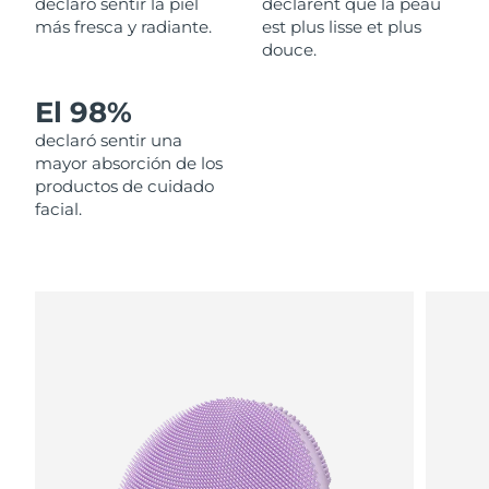
declaró sentir la piel
déclarent que la peau
más fresca y radiante.
est plus lisse et plus
Filipinas
Entrega prevista
8/13/26
douce.
Polonia
Entrega prevista
8/11/26
El 98%
declaró sentir una
Portugal
Entrega prevista
8/10/26
mayor absorción de los
productos de cuidado
Puerto Rico
Entrega prevista
8/12/26
facial.
Catar
Entrega prevista
8/11/26
Reunión
Entrega prevista
8/15/26
Rumanía
Entrega prevista
8/10/26
Rusia
Entrega prevista
8/18/26
Arabia Saudí
Entrega prevista
8/11/26