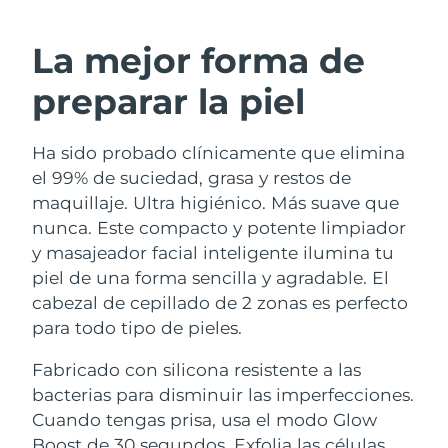
RUTINA SUECAS DE BELLEZA
Austria
Entrega prevista
8/10/26
La mejor forma de
Baréin
Entrega prevista
8/11/26
preparar la piel
Limpieza facial
Lifting facial
Bélgica
Entrega prevista
8/10/26
Ha sido probado clínicamente que elimina
LUNA™ 4 pack
BEAR™ 2 pack
Bermudas
Entrega prevista
8/16/26
el 99% de suciedad, grasa y restos de
Anti-aging massage
Microcurrent toning
maquillaje. Ultra higiénico. Más suave que
Bosnia y Herzegovina
Entrega prevista
8/13/26
nunca. Este compacto y potente limpiador
Hidratación
Cuidado bucal
y masajeador facial inteligente ilumina tu
LUNA™ 4 Plus
BEAR™ 2 go
Brunéi
Entrega prevista
8/15/26
UFO™ 3 pack
issa™ 4
piel de una forma sencilla y agradable. El
Massage, LED heating
Microcurrent toning on-the-go
TRATAMIENTO ANTIEDAD FAQ™
cabezal de cepillado de 2 zonas es perfecto
Deep facial hydration
Hybrid silicone sonic toothbrush
Bulgaria
Entrega prevista
8/10/26
para todo tipo de pieles.
NEW
LUNA™ 4 Men
BEAR™ 2 eyes & lips
Canadá
Entrega prevista
8/14/26
UFO™ 3 LED
Fabricado con silicona resistente a las
issa™ 4 plus
For men, anti-aging massage
Microcurrent line smoothing device
bacterias para disminuir las imperfecciones.
Near-infrared and red light therapy
Smart hybrid silicone sonic toothbrush
Chile
Entrega prevista
8/14/26
device
Antiedad
Tratamientos LED
Cuando tengas prisa, usa el modo Glow
Boost de 30 segundos. Exfolia las células