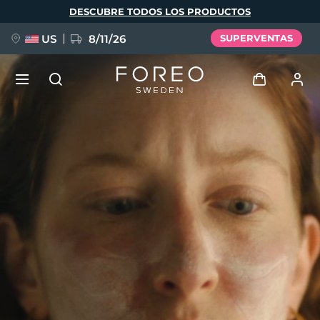
Pasar
DESCUBRE TODOS LOS PRODUCTOS
al
contenido
principal
US
8/11/26
SUPERVENTAS
NUEVO
Iniciar sesión
Idioma
BREAKING NEWS
Perfil de usuario
English
Deutsch
Español
Mis dispositivos
FAQ™ Pure Beauty-Tech Elixir
Français
Italiano
Português
Mis pedidos
Polski
Svenska
Русский
Türkçe
简体中文
繁體中文
Mis direcciones
issa™ Teeth Whitening Set
Mis suscripciones