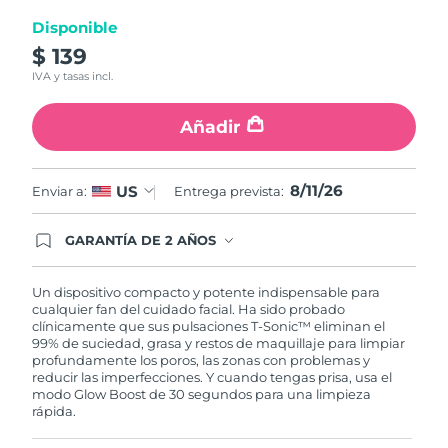
Disponible
Turquía
Entrega prevista
8/11/26
$ 139
IVA y tasas incl.
Emiratos Árabes
Entrega prevista
8/11/26
Unidos
Añadir
Reino Unido
Entrega prevista
8/10/26
8/11/26
US
Enviar a:
Entrega prevista:
Estados Unidos
Entrega prevista
8/11/26
GARANTÍA DE 2 AÑOS
Uzbekistán
Entrega prevista
8/15/26
Regístrate hoy y tendrás cobertura total de la
garantía FOREO. Esto quiere decir que, en caso
de tener algún problema durante los 2 años
Vietnam
Un dispositivo compacto y potente indispensable para
Entrega prevista
8/16/26
posteriores a tu compra, FOREO te remplazará el
cualquier fan del cuidado facial. Ha sido probado
producto sin cargo alguno.
clínicamente que sus pulsaciones T-Sonic™ eliminan el
99% de suciedad, grasa y restos de maquillaje para limpiar
profundamente los poros, las zonas con problemas y
reducir las imperfecciones. Y cuando tengas prisa, usa el
modo Glow Boost de 30 segundos para una limpieza
rápida.