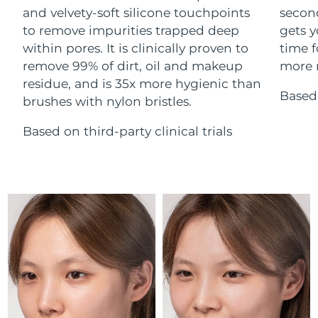
Advanced pore care essentials
For healthy hair
and velvety-soft silicone touchpoints
secon
18% PAP
Israel
Entrega prevista
8/14/26
Cosméticos
Hombres
to remove impurities trapped deep
gets y
within pores. It is clinically proven to
time f
Italia
Entrega prevista
8/10/26
remove 99% of dirt, oil and makeup
more r
residue, and is 35x more hygienic than
Japón
Entrega prevista
8/13/26
Based 
brushes with nylon bristles.
Comprar todo
Jersey
Entrega prevista
8/15/26
Based on third-party clinical trials
Kazajistán
Entrega prevista
8/12/26
FOREO APP
Kuwait
Entrega prevista
8/10/26
ACERCA DE
Letonia
Entrega prevista
8/10/26
Líbano
Entrega prevista
8/11/26
Lituania
Entrega prevista
8/10/26
Luxemburgo
Entrega prevista
8/10/26