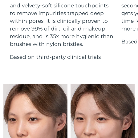
Advanced pore care essentials
For healthy hair
and velvety-soft silicone touchpoints
secon
18% PAP
Israel
Entrega prevista
13/08/2026
Cosméticos
Hombres
to remove impurities trapped deep
gets y
within pores. It is clinically proven to
time f
Italia
Entrega prevista
09/08/2026
remove 99% of dirt, oil and makeup
more r
residue, and is 35x more hygienic than
Japón
Entrega prevista
12/08/2026
Based 
brushes with nylon bristles.
Comprar todo
Jersey
Entrega prevista
14/08/2026
Based on third-party clinical trials
Kazajistán
Entrega prevista
11/08/2026
FOREO APP
Kuwait
Entrega prevista
09/08/2026
ACERCA DE
Letonia
Entrega prevista
09/08/2026
Líbano
Entrega prevista
10/08/2026
Lituania
Entrega prevista
09/08/2026
Luxemburgo
Entrega prevista
09/08/2026