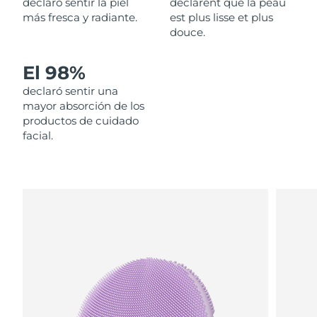
declaró sentir la piel
déclarent que la peau
más fresca y radiante.
est plus lisse et plus
Filipinas
Entrega prevista
12/08/2026
douce.
Polonia
Entrega prevista
10/08/2026
El 98%
declaró sentir una
Portugal
Entrega prevista
09/08/2026
mayor absorción de los
productos de cuidado
Puerto Rico
Entrega prevista
11/08/2026
facial.
Catar
Entrega prevista
10/08/2026
Reunión
Entrega prevista
14/08/2026
Rumanía
Entrega prevista
09/08/2026
Rusia
Entrega prevista
17/08/2026
Arabia Saudí
Entrega prevista
10/08/2026