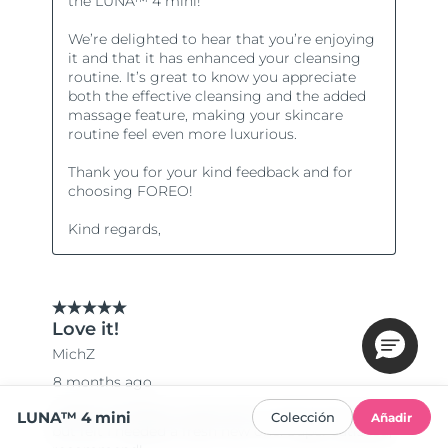
LUNA™ 4 mini
Colección
Añadir