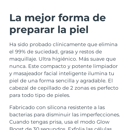
RUTINA SUECAS DE BELLEZA
Austria
Entrega prevista
09/08/2026
La mejor forma de
Baréin
Entrega prevista
10/08/2026
preparar la piel
Limpieza facial
Lifting facial
Bélgica
Entrega prevista
09/08/2026
Ha sido probado clínicamente que elimina
LUNA™ 4 pack
BEAR™ 2 pack
Bermudas
Entrega prevista
15/08/2026
el 99% de suciedad, grasa y restos de
Anti-aging massage
Microcurrent toning
maquillaje. Ultra higiénico. Más suave que
Bosnia y Herzegovina
Entrega prevista
12/08/2026
nunca. Este compacto y potente limpiador
Hidratación
Cuidado bucal
y masajeador facial inteligente ilumina tu
LUNA™ 4 Plus
BEAR™ 2 go
Brunéi
Entrega prevista
14/08/2026
UFO™ 3 pack
issa™ 4
piel de una forma sencilla y agradable. El
Massage, LED heating
Microcurrent toning on-the-go
TRATAMIENTO ANTIEDAD FAQ™
cabezal de cepillado de 2 zonas es perfecto
Deep facial hydration
Hybrid silicone sonic toothbrush
Bulgaria
Entrega prevista
09/08/2026
para todo tipo de pieles.
NEW
LUNA™ 4 Men
BEAR™ 2 eyes & lips
Canadá
Entrega prevista
13/08/2026
UFO™ 3 LED
Fabricado con silicona resistente a las
issa™ 4 plus
For men, anti-aging massage
Microcurrent line smoothing device
bacterias para disminuir las imperfecciones.
Near-infrared and red light therapy
Smart hybrid silicone sonic toothbrush
Chile
Entrega prevista
13/08/2026
device
Antiedad
Tratamientos LED
Cuando tengas prisa, usa el modo Glow
Boost de 30 segundos. Exfolia las células