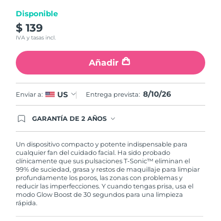
Disponible
Turquía
Entrega prevista
10/08/2026
$ 139
IVA y tasas incl.
Emiratos Árabes
Entrega prevista
10/08/2026
Unidos
Añadir
Reino Unido
Entrega prevista
09/08/2026
8/10/26
US
Enviar a:
Entrega prevista:
Estados Unidos
Entrega prevista
10/08/2026
GARANTÍA DE 2 AÑOS
Uzbekistán
Entrega prevista
14/08/2026
Regístrate hoy y tendrás cobertura total de la
garantía FOREO. Esto quiere decir que, en caso
de tener algún problema durante los 2 años
Vietnam
Un dispositivo compacto y potente indispensable para
Entrega prevista
15/08/2026
posteriores a tu compra, FOREO te remplazará el
cualquier fan del cuidado facial. Ha sido probado
producto sin cargo alguno.
clínicamente que sus pulsaciones T-Sonic™ eliminan el
99% de suciedad, grasa y restos de maquillaje para limpiar
profundamente los poros, las zonas con problemas y
reducir las imperfecciones. Y cuando tengas prisa, usa el
modo Glow Boost de 30 segundos para una limpieza
rápida.