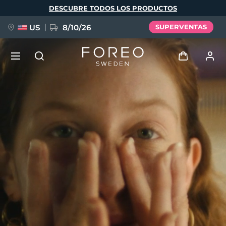
Pasar
DESCUBRE TODOS LOS PRODUCTOS
al
contenido
principal
US
8/10/26
SUPERVENTAS
NUEVO
Iniciar sesión
Idioma
BREAKING NEWS
Perfil de usuario
English
Deutsch
Español
Mis dispositivos
FAQ™ Pure Beauty-Tech Elixir
Français
Italiano
Português
Mis pedidos
Polski
Svenska
Русский
Türkçe
简体中文
繁體中文
Mis direcciones
issa™ Teeth Whitening Set
Mis suscripciones