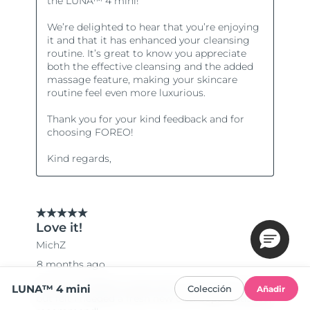
LUNA™ 4 mini
Colección
Añadir