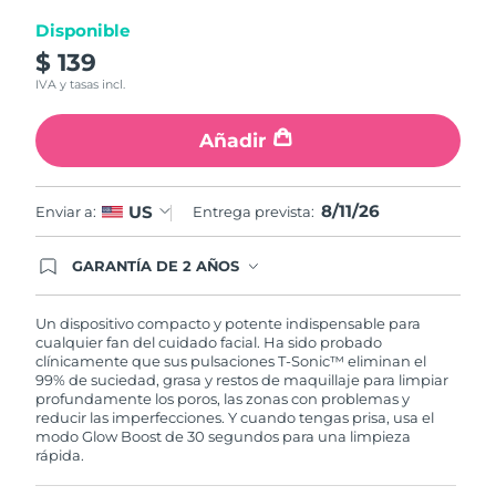
Disponible
Turquía
Entrega prevista
8/11/26
$ 139
IVA y tasas incl.
Emiratos Árabes
Entrega prevista
8/11/26
Unidos
Añadir
Reino Unido
Entrega prevista
8/10/26
8/11/26
US
Enviar a:
Entrega prevista:
Estados Unidos
Entrega prevista
8/11/26
GARANTÍA DE 2 AÑOS
Uzbekistán
Entrega prevista
8/15/26
Regístrate hoy y tendrás cobertura total de la
garantía FOREO. Esto quiere decir que, en caso
de tener algún problema durante los 2 años
Vietnam
Un dispositivo compacto y potente indispensable para
Entrega prevista
8/16/26
posteriores a tu compra, FOREO te remplazará el
cualquier fan del cuidado facial. Ha sido probado
producto sin cargo alguno.
clínicamente que sus pulsaciones T-Sonic™ eliminan el
99% de suciedad, grasa y restos de maquillaje para limpiar
profundamente los poros, las zonas con problemas y
reducir las imperfecciones. Y cuando tengas prisa, usa el
modo Glow Boost de 30 segundos para una limpieza
rápida.