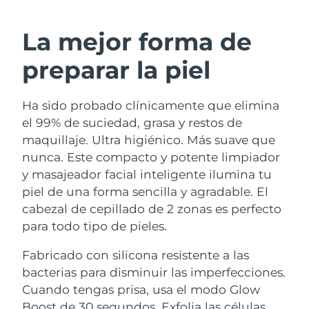
RUTINA SUECAS DE BELLEZA
Austria
Entrega prevista
8/10/26
La mejor forma de
Baréin
Entrega prevista
8/11/26
preparar la piel
Limpieza facial
Lifting facial
Bélgica
Entrega prevista
8/10/26
Ha sido probado clínicamente que elimina
LUNA™ 4 pack
BEAR™ 2 pack
Bermudas
Entrega prevista
8/16/26
el 99% de suciedad, grasa y restos de
Anti-aging massage
Microcurrent toning
maquillaje. Ultra higiénico. Más suave que
Bosnia y Herzegovina
Entrega prevista
8/13/26
nunca. Este compacto y potente limpiador
Hidratación
Cuidado bucal
y masajeador facial inteligente ilumina tu
LUNA™ 4 Plus
BEAR™ 2 go
Brunéi
Entrega prevista
8/15/26
UFO™ 3 pack
issa™ 4
piel de una forma sencilla y agradable. El
Massage, LED heating
Microcurrent toning on-the-go
TRATAMIENTO ANTIEDAD FAQ™
cabezal de cepillado de 2 zonas es perfecto
Deep facial hydration
Hybrid silicone sonic toothbrush
Bulgaria
Entrega prevista
8/10/26
para todo tipo de pieles.
NEW
LUNA™ 4 Men
BEAR™ 2 eyes & lips
Canadá
Entrega prevista
8/14/26
UFO™ 3 LED
Fabricado con silicona resistente a las
issa™ 4 plus
For men, anti-aging massage
Microcurrent line smoothing device
bacterias para disminuir las imperfecciones.
Near-infrared and red light therapy
Smart hybrid silicone sonic toothbrush
Chile
Entrega prevista
8/14/26
device
Antiedad
Tratamientos LED
Cuando tengas prisa, usa el modo Glow
Boost de 30 segundos. Exfolia las células