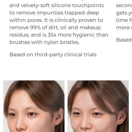
Advanced pore care essentials
For healthy hair
and velvety-soft silicone touchpoints
secon
18% PAP
Israel
Entrega prevista
8/14/26
Cosméticos
Hombres
to remove impurities trapped deep
gets y
within pores. It is clinically proven to
time f
Italia
Entrega prevista
8/10/26
remove 99% of dirt, oil and makeup
more r
residue, and is 35x more hygienic than
Japón
Entrega prevista
8/13/26
Based 
brushes with nylon bristles.
Comprar todo
Jersey
Entrega prevista
8/15/26
Based on third-party clinical trials
Kazajistán
Entrega prevista
8/12/26
FOREO APP
Kuwait
Entrega prevista
8/10/26
ACERCA DE
Letonia
Entrega prevista
8/10/26
Líbano
Entrega prevista
8/11/26
Lituania
Entrega prevista
8/10/26
Luxemburgo
Entrega prevista
8/10/26