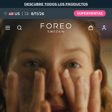
Pasar
DESCUBRE TODOS LOS PRODUCTOS
al
contenido
principal
US
8/11/26
SUPERVENTAS
NUEVO
Iniciar sesión
Idioma
BREAKING NEWS
Perfil de usuario
English
Deutsch
Español
Mis dispositivos
FAQ™ Pure Beauty-Tech Elixir
Français
Italiano
Português
Mis pedidos
Polski
Svenska
Русский
Türkçe
简体中文
繁體中文
Mis direcciones
issa™ Teeth Whitening Set
Mis suscripciones