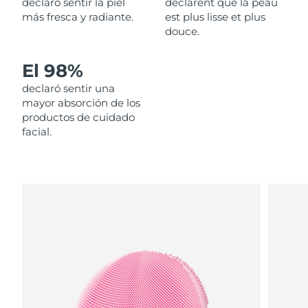
declaró sentir la piel
déclarent que la peau
más fresca y radiante.
est plus lisse et plus
Filipinas
Entrega prevista
8/13/26
douce.
Polonia
Entrega prevista
8/11/26
El 98%
declaró sentir una
Portugal
Entrega prevista
8/10/26
mayor absorción de los
productos de cuidado
Puerto Rico
Entrega prevista
8/12/26
facial.
Catar
Entrega prevista
8/11/26
Reunión
Entrega prevista
8/15/26
Rumanía
Entrega prevista
8/10/26
Rusia
Entrega prevista
8/18/26
Arabia Saudí
Entrega prevista
8/11/26