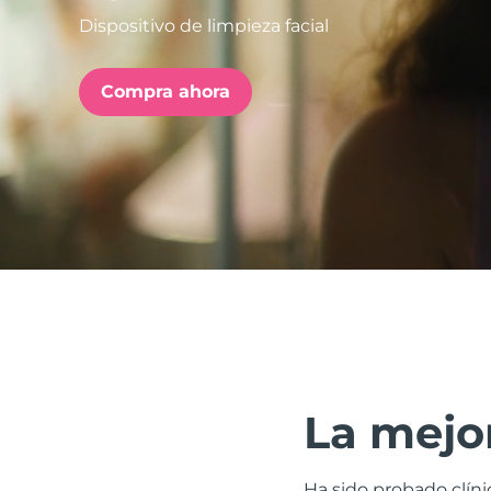
Dispositivo de limpieza facial
issa™ Teeth Whitening Set
Compra ahora
FAQ™ Dual LED Panel
POPULAR
Sorpresas especiales
Superventas
La mejor
Ha sido probado clíni