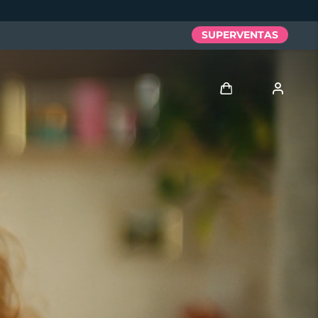
SUPERVENTAS
Iniciar sesión
Perfil de usuario
Mis dispositivos
Mis pedidos
Mis direcciones
Mis suscripciones