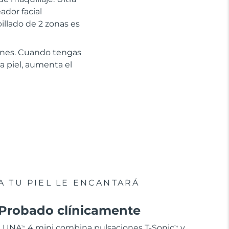
dor facial
pillado de 2 zonas es
ciones. Cuando tengas
a piel, aumenta el
A TU PIEL LE ENCANTARÁ
Probado clínicamente
LUNA
4 mini combina pulsaciones T-Sonic
y
TM
TM