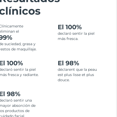
clínicos
El 100%
Clínicamente
eliminan el
declaró sentir la piel
99%
más fresca.
de suciedad, grasa y
restos de maquillaje.
El 100%
El 98%
declaró sentir la piel
déclarent que la peau
más fresca y radiante.
est plus lisse et plus
douce.
El 98%
declaró sentir una
mayor absorción de
los productos de
cuidado facial.