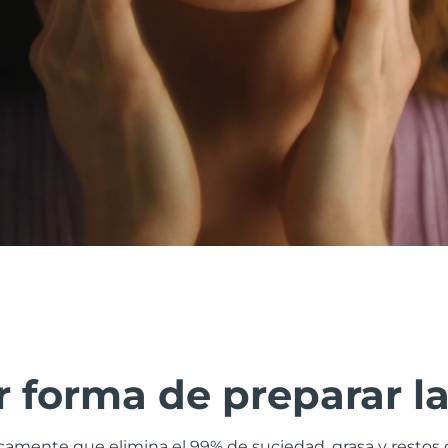
 forma de preparar la
camente que elimina el 99% de suciedad, grasa y restos d