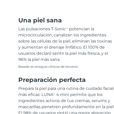
Depilación
FAQ™ Cuidado de la piel
Cuidado corporal
FAQ™ Cuidado de la piel
FAQ™ productos
FAQ™ skincare
All FAQ™ skincare
All FAQ™ skincare
PEACH™ 2 Pro Max
BEAR™ 2 body
All hair treatments
All FAQ™ skincare
Professional IPL hair removal device
Microcurrent body toning
Una piel sana
Tratamiento contra el
FAQ™ productos
FAQ™ productos
Las pulsaciones T-Sonic
potencian la
TM
acné
FAQ™ products
Cuidado de tus ojos
All anti-aging treatments
All LED treatments
PEACH™ 2
LUNA™ 4 body
microcirculación, canalizan los ingredientes
All toning treatments
ESPADA™ 2 plus
BEAR™ 2 eyes & lips
IPL hair removal
Massaging body brush
sobre las células de la piel, eliminan las toxinas
Recurring acne LED therapy
Microcurrent line smoothing device
y aumentan el drenaje linfático. El 100% de
usuarios declaró sentir la piel más fresca, y el
PEACH™ 2 go
SUPERCHARGED™ sérum
Cuidado del cabello
Cuidado de los poros
96% la piel más sana.
ESPADA™ 2
IRIS™ 2
Travel-friendly IPL hair removal
Firming body serum
LUNA™ 4 hair
Basado en ensayos clínicos de terceros
KIWI™ derma
Acne treatment device
Rejuvenating eye massager
NEW
2-in-1 LED scalp massager
Diamond microdermabrasion .
Preparación perfecta
PEACH™ Cooling Prep Gel
Blanqueamiento
ESPADA™ Blemish Solution
Cuidado para los ojos
dental
Cooling IPL hair removal gel
Prepara la piel para una rutina de cuidado facial
FLIP™ play advanced
KIWI™
Concentrated acne gel
Advanced eye care treatment
más eficaz. LUNA
4 mini permite que los
TM
issa™ Teeth Whitening Set
LED light hairbrush
Blackhead remover
ingredientes activos de tus cremas, serums y
Dual LED + sonic device & 18% PAP gel
MÁS
mascarillas penetren profundamente en la piel
Dispositivos ESPADA™
Dispositivos para los ojos
LUNA™ Dual-Peptide Scalp
El 98% de usuarios sintió una mejor absorción