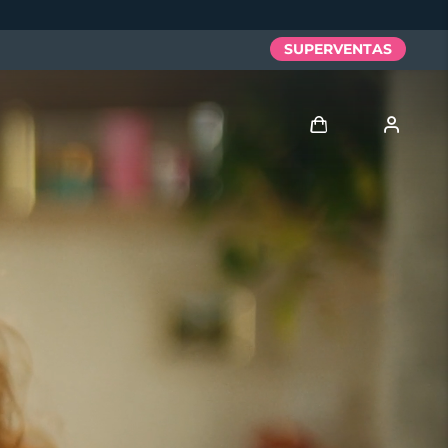
SUPERVENTAS
Iniciar sesión
Perfil de usuario
Mis dispositivos
Mis pedidos
Mis direcciones
Mis suscripciones