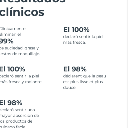
clínicos
El 100%
Clínicamente
eliminan el
declaró sentir la piel
99%
más fresca.
de suciedad, grasa y
restos de maquillaje.
El 100%
El 98%
declaró sentir la piel
déclarent que la peau
más fresca y radiante.
est plus lisse et plus
douce.
El 98%
declaró sentir una
mayor absorción de
los productos de
cuidado facial.