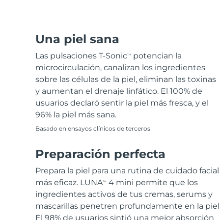
Depilación
FAQ™ Cuidado de la piel
Cuidado corporal
FAQ™ Cuidado de la piel
FAQ™ productos
FAQ™ skincare
All FAQ™ skincare
All FAQ™ skincare
PEACH™ 2 Pro Max
BEAR™ 2 body
All hair treatments
All FAQ™ skincare
Professional IPL hair removal device
Microcurrent body toning
Una piel sana
Tratamiento contra el
FAQ™ productos
FAQ™ productos
Las pulsaciones T-Sonic
potencian la
TM
acné
FAQ™ products
Cuidado de tus ojos
All anti-aging treatments
All LED treatments
PEACH™ 2
LUNA™ 4 body
microcirculación, canalizan los ingredientes
All toning treatments
ESPADA™ 2 plus
BEAR™ 2 eyes & lips
IPL hair removal
Massaging body brush
sobre las células de la piel, eliminan las toxinas
Recurring acne LED therapy
Microcurrent line smoothing device
y aumentan el drenaje linfático. El 100% de
usuarios declaró sentir la piel más fresca, y el
PEACH™ 2 go
SUPERCHARGED™ sérum
Cuidado del cabello
Cuidado de los poros
96% la piel más sana.
ESPADA™ 2
IRIS™ 2
Travel-friendly IPL hair removal
Firming body serum
LUNA™ 4 hair
Basado en ensayos clínicos de terceros
KIWI™ derma
Acne treatment device
Rejuvenating eye massager
NEW
2-in-1 LED scalp massager
Diamond microdermabrasion .
Preparación perfecta
PEACH™ Cooling Prep Gel
Blanqueamiento
ESPADA™ Blemish Solution
Cuidado para los ojos
dental
Cooling IPL hair removal gel
Prepara la piel para una rutina de cuidado facial
FLIP™ play advanced
KIWI™
Concentrated acne gel
Advanced eye care treatment
más eficaz. LUNA
4 mini permite que los
TM
issa™ Teeth Whitening Set
LED light hairbrush
Blackhead remover
ingredientes activos de tus cremas, serums y
Dual LED + sonic device & 18% PAP gel
MÁS
mascarillas penetren profundamente en la piel
Dispositivos ESPADA™
Dispositivos para los ojos
LUNA™ Dual-Peptide Scalp
El 98% de usuarios sintió una mejor absorción