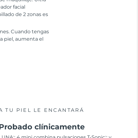
dor facial
pillado de 2 zonas es
ciones. Cuando tengas
a piel, aumenta el
A TU PIEL LE ENCANTARÁ
Probado clínicamente
LUNA
4 mini combina pulsaciones T-Sonic
y
TM
TM