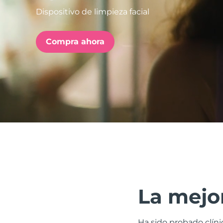
Dispositivo de limpieza facial
issa™ Teeth Whitening Set
Compra ahora
FAQ™ Dual LED Panel
POPULAR
Sorpresas especiales
Superventas
La mejor
Ha sido probado clíni