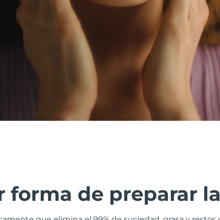
 forma de preparar la
camente que elimina el 99% de suciedad, grasa y restos d