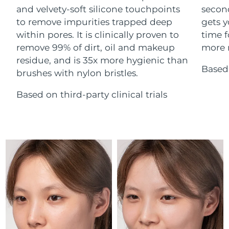
Advanced pore care essentials
For healthy hair
and velvety-soft silicone touchpoints
secon
18% PAP
Israel
Entrega prevista
8/13/26
Cosméticos
Hombres
to remove impurities trapped deep
gets y
within pores. It is clinically proven to
time f
Italia
Entrega prevista
8/9/26
remove 99% of dirt, oil and makeup
more r
residue, and is 35x more hygienic than
Japón
Entrega prevista
8/12/26
Based 
brushes with nylon bristles.
Comprar todo
Jersey
Entrega prevista
8/14/26
Based on third-party clinical trials
Kazajistán
Entrega prevista
8/11/26
FOREO APP
Kuwait
Entrega prevista
8/9/26
ACERCA DE
Letonia
Entrega prevista
8/9/26
Líbano
Entrega prevista
8/10/26
Lituania
Entrega prevista
8/9/26
Luxemburgo
Entrega prevista
8/9/26