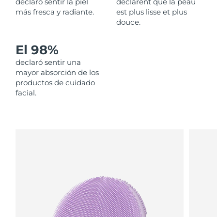
declaró sentir la piel
déclarent que la peau
más fresca y radiante.
est plus lisse et plus
Filipinas
Entrega prevista
8/12/26
douce.
Polonia
Entrega prevista
8/10/26
El 98%
declaró sentir una
Portugal
Entrega prevista
8/9/26
mayor absorción de los
productos de cuidado
Puerto Rico
Entrega prevista
8/11/26
facial.
Catar
Entrega prevista
8/10/26
Reunión
Entrega prevista
8/14/26
Rumanía
Entrega prevista
8/9/26
Rusia
Entrega prevista
8/17/26
Arabia Saudí
Entrega prevista
8/10/26