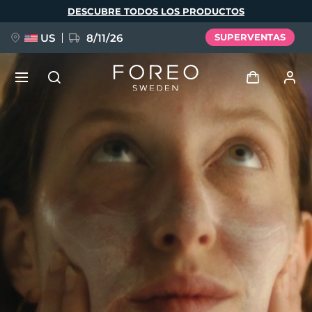
Pasar
DESCUBRE TODOS LOS PRODUCTOS
al
contenido
principal
US
8/11/26
SUPERVENTAS
NUEVO
Iniciar sesión
Idioma
BREAKING NEWS
Perfil de usuario
English
Deutsch
Español
Mis dispositivos
FAQ™ Pure Beauty-Tech Elixir
Français
Italiano
Português
Mis pedidos
Polski
Svenska
Русский
Türkçe
简体中文
繁體中文
Mis direcciones
issa™ Teeth Whitening Set
Mis suscripciones