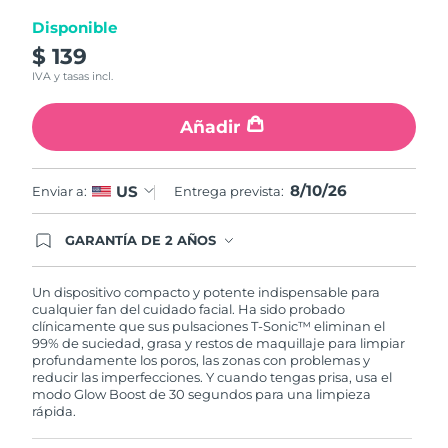
Disponible
Turquía
Entrega prevista
8/10/26
$ 139
IVA y tasas incl.
Emiratos Árabes
Entrega prevista
8/10/26
Unidos
Añadir
Reino Unido
Entrega prevista
8/9/26
8/10/26
US
Enviar a:
Entrega prevista:
Estados Unidos
Entrega prevista
8/10/26
GARANTÍA DE 2 AÑOS
Uzbekistán
Entrega prevista
8/14/26
Regístrate hoy y tendrás cobertura total de la
garantía FOREO. Esto quiere decir que, en caso
de tener algún problema durante los 2 años
Vietnam
Un dispositivo compacto y potente indispensable para
Entrega prevista
8/15/26
posteriores a tu compra, FOREO te remplazará el
cualquier fan del cuidado facial. Ha sido probado
producto sin cargo alguno.
clínicamente que sus pulsaciones T-Sonic™ eliminan el
99% de suciedad, grasa y restos de maquillaje para limpiar
profundamente los poros, las zonas con problemas y
reducir las imperfecciones. Y cuando tengas prisa, usa el
modo Glow Boost de 30 segundos para una limpieza
rápida.