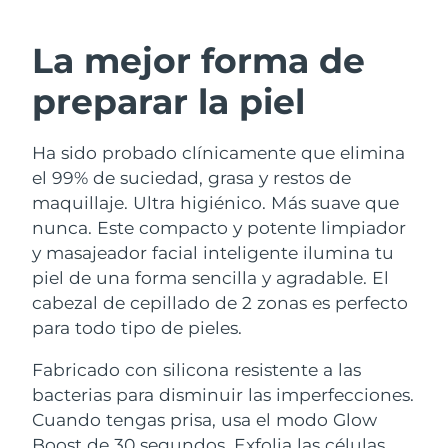
RUTINA SUECAS DE BELLEZA
Austria
Entrega prevista
8/9/26
La mejor forma de
Baréin
Entrega prevista
8/10/26
preparar la piel
Limpieza facial
Lifting facial
Bélgica
Entrega prevista
8/9/26
Ha sido probado clínicamente que elimina
LUNA™ 4 pack
BEAR™ 2 pack
Bermudas
Entrega prevista
8/15/26
el 99% de suciedad, grasa y restos de
Anti-aging massage
Microcurrent toning
maquillaje. Ultra higiénico. Más suave que
Bosnia y Herzegovina
Entrega prevista
8/12/26
nunca. Este compacto y potente limpiador
Hidratación
Cuidado bucal
y masajeador facial inteligente ilumina tu
LUNA™ 4 Plus
BEAR™ 2 go
Brunéi
Entrega prevista
8/14/26
UFO™ 3 pack
issa™ 4
piel de una forma sencilla y agradable. El
Massage, LED heating
Microcurrent toning on-the-go
TRATAMIENTO ANTIEDAD FAQ™
cabezal de cepillado de 2 zonas es perfecto
Deep facial hydration
Hybrid silicone sonic toothbrush
Bulgaria
Entrega prevista
8/9/26
para todo tipo de pieles.
NEW
LUNA™ 4 Men
BEAR™ 2 eyes & lips
Canadá
Entrega prevista
8/13/26
UFO™ 3 LED
Fabricado con silicona resistente a las
issa™ 4 plus
For men, anti-aging massage
Microcurrent line smoothing device
bacterias para disminuir las imperfecciones.
Near-infrared and red light therapy
Smart hybrid silicone sonic toothbrush
Chile
Entrega prevista
8/13/26
device
Antiedad
Tratamientos LED
Cuando tengas prisa, usa el modo Glow
Boost de 30 segundos. Exfolia las células