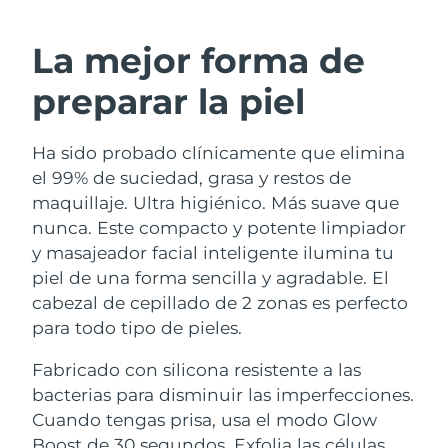
RUTINA SUECAS DE BELLEZA
Austria
Entrega prevista
8/8/26
La mejor forma de
Baréin
Entrega prevista
8/9/26
preparar la piel
Limpieza facial
Lifting facial
Bélgica
Entrega prevista
8/8/26
Ha sido probado clínicamente que elimina
LUNA™ 4 pack
BEAR™ 2 pack
Bermudas
Entrega prevista
8/14/26
el 99% de suciedad, grasa y restos de
Anti-aging massage
Microcurrent toning
maquillaje. Ultra higiénico. Más suave que
Bosnia y Herzegovina
Entrega prevista
8/11/26
nunca. Este compacto y potente limpiador
Hidratación
Cuidado bucal
y masajeador facial inteligente ilumina tu
LUNA™ 4 Plus
BEAR™ 2 go
Brunéi
Entrega prevista
8/13/26
UFO™ 3 pack
issa™ 4
piel de una forma sencilla y agradable. El
Massage, LED heating
Microcurrent toning on-the-go
TRATAMIENTO ANTIEDAD FAQ™
cabezal de cepillado de 2 zonas es perfecto
Deep facial hydration
Hybrid silicone sonic toothbrush
Bulgaria
Entrega prevista
8/8/26
para todo tipo de pieles.
NEW
LUNA™ 4 Men
BEAR™ 2 eyes & lips
Canadá
Entrega prevista
8/12/26
UFO™ 3 LED
Fabricado con silicona resistente a las
issa™ 4 plus
For men, anti-aging massage
Microcurrent line smoothing device
bacterias para disminuir las imperfecciones.
Near-infrared and red light therapy
Smart hybrid silicone sonic toothbrush
Chile
Entrega prevista
8/12/26
device
Antiedad
Tratamientos LED
Cuando tengas prisa, usa el modo Glow
Boost de 30 segundos. Exfolia las células