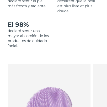
declaró sentir la piel
déclarent que la peau
más fresca y radiante.
est plus lisse et plus
Filipinas
Entrega prevista
8/11/26
douce.
Polonia
Entrega prevista
8/9/26
El 98%
declaró sentir una
Portugal
Entrega prevista
8/8/26
mayor absorción de los
productos de cuidado
Puerto Rico
Entrega prevista
8/10/26
facial.
Catar
Entrega prevista
8/9/26
Reunión
Entrega prevista
8/13/26
Rumanía
Entrega prevista
8/8/26
Rusia
Entrega prevista
8/16/26
Arabia Saudí
Entrega prevista
8/9/26