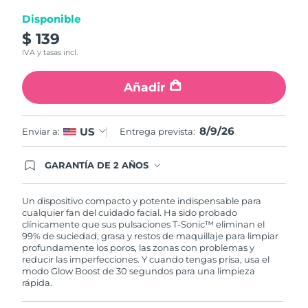
Disponible
Turquía
Entrega prevista
8/9/26
$ 139
IVA y tasas incl.
Emiratos Árabes
Entrega prevista
8/9/26
Unidos
Añadir
Reino Unido
Entrega prevista
8/8/26
8/9/26
US
Enviar a:
Entrega prevista:
Estados Unidos
Entrega prevista
8/9/26
GARANTÍA DE 2 AÑOS
Uzbekistán
Entrega prevista
8/13/26
Regístrate hoy y tendrás cobertura total de la
garantía FOREO. Esto quiere decir que, en caso
de tener algún problema durante los 2 años
Vietnam
Un dispositivo compacto y potente indispensable para
Entrega prevista
8/14/26
posteriores a tu compra, FOREO te remplazará el
cualquier fan del cuidado facial. Ha sido probado
producto sin cargo alguno.
clínicamente que sus pulsaciones T-Sonic™ eliminan el
99% de suciedad, grasa y restos de maquillaje para limpiar
profundamente los poros, las zonas con problemas y
reducir las imperfecciones. Y cuando tengas prisa, usa el
modo Glow Boost de 30 segundos para una limpieza
rápida.