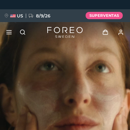
Pasar
al
contenido
principal
US
8/9/26
SUPERVENTAS
NUEVO
Iniciar sesión
Idioma
BREAKING NEWS
Perfil de usuario
English
Deutsch
Español
Mis dispositivos
FAQ™ Pure Beauty-Tech Elixir
Français
Italiano
Português
Mis pedidos
Polski
Svenska
Русский
Türkçe
简体中文
繁體中文
Mis direcciones
issa™ Teeth Whitening Set
Mis suscripciones