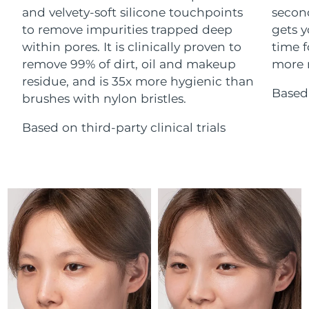
Advanced pore care essentials
For healthy hair
and velvety-soft silicone touchpoints
secon
18% PAP
Israel
Entrega prevista
8/12/26
Cosméticos
Hombres
to remove impurities trapped deep
gets y
within pores. It is clinically proven to
time f
Italia
Entrega prevista
8/8/26
remove 99% of dirt, oil and makeup
more r
residue, and is 35x more hygienic than
Japón
Entrega prevista
8/11/26
Based 
brushes with nylon bristles.
Comprar todo
Jersey
Entrega prevista
8/13/26
Based on third-party clinical trials
Kazajistán
Entrega prevista
8/10/26
FOREO APP
Kuwait
Entrega prevista
8/8/26
ACERCA DE
Letonia
Entrega prevista
8/8/26
Líbano
Entrega prevista
8/9/26
Lituania
Entrega prevista
8/8/26
Luxemburgo
Entrega prevista
8/8/26