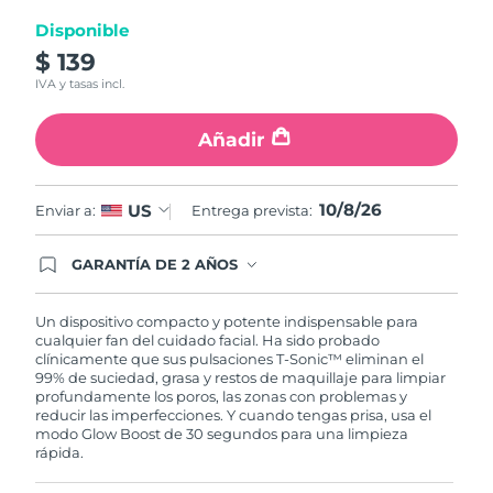
Disponible
Turquía
Entrega prevista
10/8/26
$ 139
IVA y tasas incl.
Emiratos Árabes
Entrega prevista
10/8/26
Unidos
Añadir
Reino Unido
Entrega prevista
9/8/26
10/8/26
US
Enviar a:
Entrega prevista:
Estados Unidos
Entrega prevista
10/8/26
GARANTÍA DE 2 AÑOS
Uzbekistán
Entrega prevista
14/8/26
Regístrate hoy y tendrás cobertura total de la
garantía FOREO. Esto quiere decir que, en caso
de tener algún problema durante los 2 años
Vietnam
Un dispositivo compacto y potente indispensable para
Entrega prevista
15/8/26
posteriores a tu compra, FOREO te remplazará el
cualquier fan del cuidado facial. Ha sido probado
producto sin cargo alguno.
clínicamente que sus pulsaciones T-Sonic™ eliminan el
99% de suciedad, grasa y restos de maquillaje para limpiar
profundamente los poros, las zonas con problemas y
reducir las imperfecciones. Y cuando tengas prisa, usa el
modo Glow Boost de 30 segundos para una limpieza
rápida.