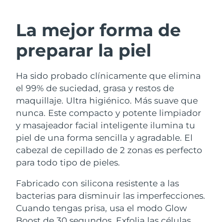
RUTINA SUECAS DE BELLEZA
Austria
Entrega prevista
9/8/26
La mejor forma de
Baréin
Entrega prevista
10/8/26
preparar la piel
Limpieza facial
Lifting facial
Bélgica
Entrega prevista
9/8/26
Ha sido probado clínicamente que elimina
LUNA™ 4 pack
BEAR™ 2 pack
Bermudas
Entrega prevista
15/8/26
el 99% de suciedad, grasa y restos de
Anti-aging massage
Microcurrent toning
maquillaje. Ultra higiénico. Más suave que
Bosnia y Herzegovina
Entrega prevista
12/8/26
nunca. Este compacto y potente limpiador
Hidratación
Cuidado bucal
y masajeador facial inteligente ilumina tu
LUNA™ 4 Plus
BEAR™ 2 go
Brunéi
Entrega prevista
14/8/26
UFO™ 3 pack
issa™ 4
piel de una forma sencilla y agradable. El
Massage, LED heating
Microcurrent toning on-the-go
TRATAMIENTO ANTIEDAD FAQ™
cabezal de cepillado de 2 zonas es perfecto
Deep facial hydration
Hybrid silicone sonic toothbrush
Bulgaria
Entrega prevista
9/8/26
para todo tipo de pieles.
NEW
LUNA™ 4 Men
BEAR™ 2 eyes & lips
Canadá
Entrega prevista
13/8/26
UFO™ 3 LED
Fabricado con silicona resistente a las
issa™ 4 plus
For men, anti-aging massage
Microcurrent line smoothing device
bacterias para disminuir las imperfecciones.
Near-infrared and red light therapy
Smart hybrid silicone sonic toothbrush
Chile
Entrega prevista
13/8/26
device
Antiedad
Tratamientos LED
Cuando tengas prisa, usa el modo Glow
Boost de 30 segundos. Exfolia las células