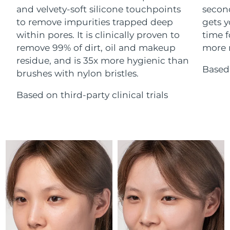
Advanced pore care essentials
For healthy hair
and velvety-soft silicone touchpoints
secon
18% PAP
Israel
Entrega prevista
13/8/26
Cosméticos
Hombres
to remove impurities trapped deep
gets y
within pores. It is clinically proven to
time f
Italia
Entrega prevista
9/8/26
remove 99% of dirt, oil and makeup
more r
residue, and is 35x more hygienic than
Japón
Entrega prevista
12/8/26
Based 
brushes with nylon bristles.
Comprar todo
Jersey
Entrega prevista
14/8/26
Based on third-party clinical trials
Kazajistán
Entrega prevista
11/8/26
FOREO APP
Kuwait
Entrega prevista
9/8/26
ACERCA DE
Letonia
Entrega prevista
9/8/26
Líbano
Entrega prevista
10/8/26
Lituania
Entrega prevista
9/8/26
Luxemburgo
Entrega prevista
9/8/26