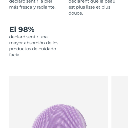
declaró sentir la piel
déclarent que la peau
más fresca y radiante.
est plus lisse et plus
Filipinas
Entrega prevista
12/8/26
douce.
Polonia
Entrega prevista
10/8/26
El 98%
declaró sentir una
Portugal
Entrega prevista
9/8/26
mayor absorción de los
productos de cuidado
Puerto Rico
Entrega prevista
11/8/26
facial.
Catar
Entrega prevista
10/8/26
Reunión
Entrega prevista
14/8/26
Rumanía
Entrega prevista
9/8/26
Rusia
Entrega prevista
17/8/26
Arabia Saudí
Entrega prevista
10/8/26