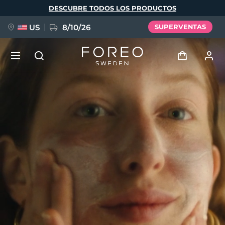
Pasar
DESCUBRE TODOS LOS PRODUCTOS
al
contenido
principal
US
8/10/26
SUPERVENTAS
NUEVO
Iniciar sesión
Idioma
BREAKING NEWS
Perfil de usuario
English
Deutsch
Español
Mis dispositivos
FAQ™ Pure Beauty-Tech Elixir
Français
Italiano
Português
Mis pedidos
Polski
Svenska
Русский
Türkçe
简体中文
繁體中文
Mis direcciones
issa™ Teeth Whitening Set
Mis suscripciones