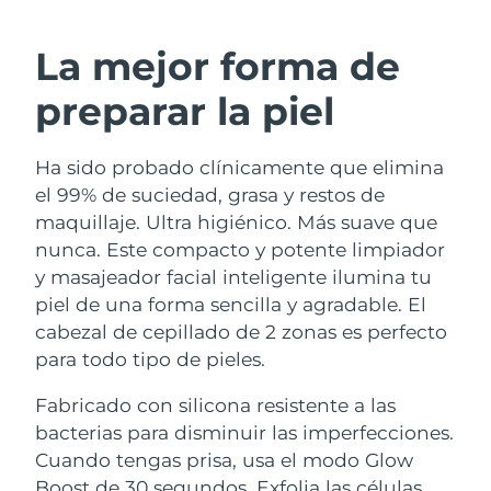
RUTINA SUECAS DE BELLEZA
Austria
Entrega prevista
8/11/26
La mejor forma de
Baréin
Entrega prevista
8/12/26
preparar la piel
Limpieza facial
Lifting facial
Bélgica
Entrega prevista
8/11/26
Ha sido probado clínicamente que elimina
LUNA™ 4 pack
BEAR™ 2 pack
Bermudas
Entrega prevista
8/17/26
el 99% de suciedad, grasa y restos de
Anti-aging massage
Microcurrent toning
maquillaje. Ultra higiénico. Más suave que
Bosnia y Herzegovina
Entrega prevista
8/14/26
nunca. Este compacto y potente limpiador
Hidratación
Cuidado bucal
y masajeador facial inteligente ilumina tu
LUNA™ 4 Plus
BEAR™ 2 go
Brunéi
Entrega prevista
8/16/26
UFO™ 3 pack
issa™ 4
piel de una forma sencilla y agradable. El
Massage, LED heating
Microcurrent toning on-the-go
TRATAMIENTO ANTIEDAD FAQ™
cabezal de cepillado de 2 zonas es perfecto
Deep facial hydration
Hybrid silicone sonic toothbrush
Bulgaria
Entrega prevista
8/11/26
para todo tipo de pieles.
NEW
LUNA™ 4 Men
BEAR™ 2 eyes & lips
Canadá
Entrega prevista
8/15/26
UFO™ 3 LED
Fabricado con silicona resistente a las
issa™ 4 plus
For men, anti-aging massage
Microcurrent line smoothing device
bacterias para disminuir las imperfecciones.
Near-infrared and red light therapy
Smart hybrid silicone sonic toothbrush
Chile
Entrega prevista
8/15/26
device
Antiedad
Tratamientos LED
Cuando tengas prisa, usa el modo Glow
Boost de 30 segundos. Exfolia las células