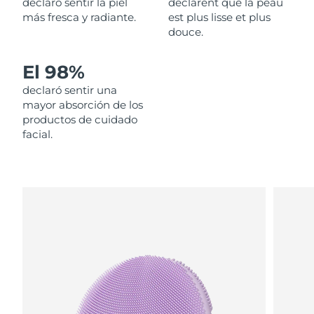
declaró sentir la piel
déclarent que la peau
más fresca y radiante.
est plus lisse et plus
Filipinas
Entrega prevista
8/14/26
douce.
Polonia
Entrega prevista
8/12/26
El 98%
declaró sentir una
Portugal
Entrega prevista
8/11/26
mayor absorción de los
productos de cuidado
Puerto Rico
Entrega prevista
8/13/26
facial.
Catar
Entrega prevista
8/12/26
Reunión
Entrega prevista
8/16/26
Rumanía
Entrega prevista
8/11/26
Rusia
Entrega prevista
8/19/26
Arabia Saudí
Entrega prevista
8/12/26