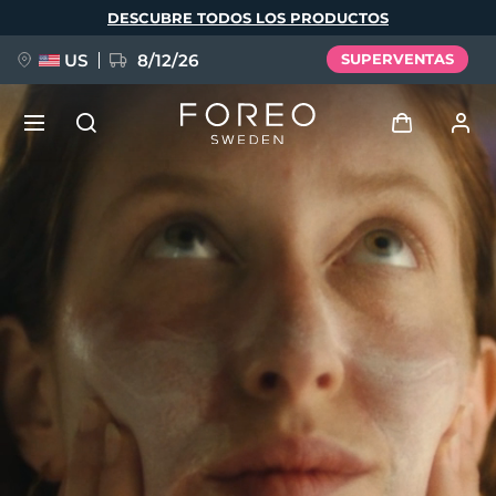
Pasar
DESCUBRE TODOS LOS PRODUCTOS
al
contenido
principal
US
8/12/26
SUPERVENTAS
NUEVO
Iniciar sesión
Idioma
BREAKING NEWS
Perfil de usuario
English
Deutsch
Español
Mis dispositivos
FAQ™ Pure Beauty-Tech Elixir
Français
Italiano
Português
Mis pedidos
Polski
Svenska
Русский
Türkçe
简体中文
繁體中文
Mis direcciones
issa™ Teeth Whitening Set
Mis suscripciones