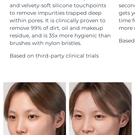
Advanced pore care essentials
For healthy hair
and velvety-soft silicone touchpoints
secon
18% PAP
Israel
Entrega prevista
8/15/26
Cosméticos
Hombres
to remove impurities trapped deep
gets y
within pores. It is clinically proven to
time f
Italia
Entrega prevista
8/11/26
remove 99% of dirt, oil and makeup
more r
residue, and is 35x more hygienic than
Japón
Entrega prevista
8/14/26
Based 
brushes with nylon bristles.
Comprar todo
Jersey
Entrega prevista
8/16/26
Based on third-party clinical trials
Kazajistán
Entrega prevista
8/13/26
FOREO APP
Kuwait
Entrega prevista
8/11/26
ACERCA DE
Letonia
Entrega prevista
8/11/26
Líbano
Entrega prevista
8/12/26
Lituania
Entrega prevista
8/11/26
Luxemburgo
Entrega prevista
8/11/26