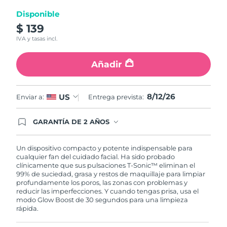
Disponible
Turquía
Entrega prevista
8/12/26
$ 139
IVA y tasas incl.
Emiratos Árabes
Entrega prevista
8/12/26
Unidos
Añadir
Reino Unido
Entrega prevista
8/11/26
8/12/26
US
Enviar a:
Entrega prevista:
Estados Unidos
Entrega prevista
8/12/26
GARANTÍA DE 2 AÑOS
Uzbekistán
Entrega prevista
8/16/26
Regístrate hoy y tendrás cobertura total de la
garantía FOREO. Esto quiere decir que, en caso
de tener algún problema durante los 2 años
Vietnam
Un dispositivo compacto y potente indispensable para
Entrega prevista
8/17/26
posteriores a tu compra, FOREO te remplazará el
cualquier fan del cuidado facial. Ha sido probado
producto sin cargo alguno.
clínicamente que sus pulsaciones T-Sonic™ eliminan el
99% de suciedad, grasa y restos de maquillaje para limpiar
profundamente los poros, las zonas con problemas y
reducir las imperfecciones. Y cuando tengas prisa, usa el
modo Glow Boost de 30 segundos para una limpieza
rápida.