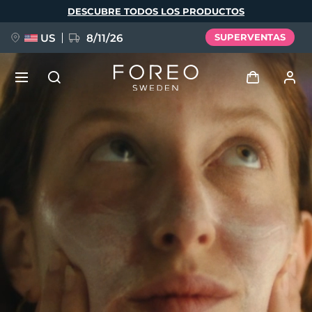
Pasar
DESCUBRE TODOS LOS PRODUCTOS
al
contenido
principal
US
8/11/26
SUPERVENTAS
NUEVO
Iniciar sesión
Idioma
BREAKING NEWS
Perfil de usuario
English
Deutsch
Español
Mis dispositivos
FAQ™ Pure Beauty-Tech Elixir
Français
Italiano
Português
Mis pedidos
Polski
Svenska
Русский
Türkçe
简体中文
繁體中文
Mis direcciones
issa™ Teeth Whitening Set
Mis suscripciones