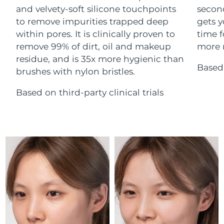
Advanced pore care essentials
For healthy hair
and velvety-soft silicone touchpoints
secon
18% PAP
Israel
Entrega prevista
14/08/2026
Cosméticos
Hombres
to remove impurities trapped deep
gets y
within pores. It is clinically proven to
time f
Italia
Entrega prevista
10/08/2026
remove 99% of dirt, oil and makeup
more r
residue, and is 35x more hygienic than
Japón
Entrega prevista
13/08/2026
Based 
brushes with nylon bristles.
Comprar todo
Jersey
Entrega prevista
15/08/2026
Based on third-party clinical trials
Kazajistán
Entrega prevista
12/08/2026
FOREO APP
Kuwait
Entrega prevista
10/08/2026
ACERCA DE
Letonia
Entrega prevista
10/08/2026
Líbano
Entrega prevista
11/08/2026
Lituania
Entrega prevista
10/08/2026
Luxemburgo
Entrega prevista
10/08/2026