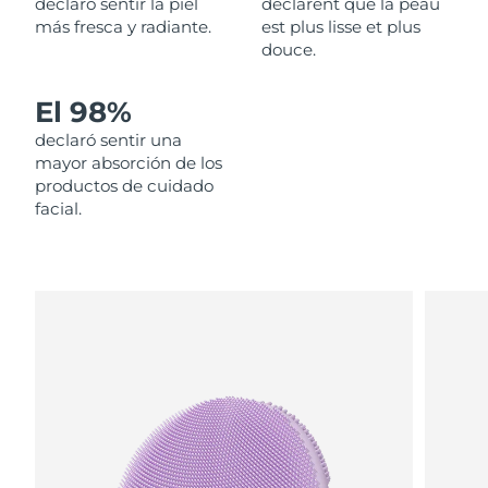
declaró sentir la piel
déclarent que la peau
más fresca y radiante.
est plus lisse et plus
Filipinas
Entrega prevista
13/08/2026
douce.
Polonia
Entrega prevista
11/08/2026
El 98%
declaró sentir una
Portugal
Entrega prevista
10/08/2026
mayor absorción de los
productos de cuidado
Puerto Rico
Entrega prevista
12/08/2026
facial.
Catar
Entrega prevista
11/08/2026
Reunión
Entrega prevista
15/08/2026
Rumanía
Entrega prevista
10/08/2026
Rusia
Entrega prevista
18/08/2026
Arabia Saudí
Entrega prevista
11/08/2026