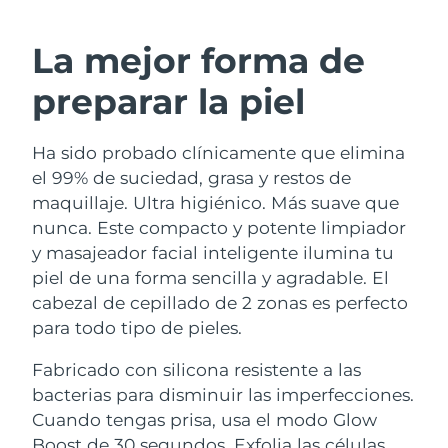
RUTINA SUECAS DE BELLEZA
Austria
Entrega prevista
10/08/2026
La mejor forma de
Baréin
Entrega prevista
11/08/2026
preparar la piel
Limpieza facial
Lifting facial
Bélgica
Entrega prevista
10/08/2026
Ha sido probado clínicamente que elimina
LUNA™ 4 pack
BEAR™ 2 pack
Bermudas
Entrega prevista
16/08/2026
el 99% de suciedad, grasa y restos de
Anti-aging massage
Microcurrent toning
maquillaje. Ultra higiénico. Más suave que
Bosnia y Herzegovina
Entrega prevista
13/08/2026
nunca. Este compacto y potente limpiador
Hidratación
Cuidado bucal
y masajeador facial inteligente ilumina tu
LUNA™ 4 Plus
BEAR™ 2 go
Brunéi
Entrega prevista
15/08/2026
UFO™ 3 pack
issa™ 4
piel de una forma sencilla y agradable. El
Massage, LED heating
Microcurrent toning on-the-go
TRATAMIENTO ANTIEDAD FAQ™
cabezal de cepillado de 2 zonas es perfecto
Deep facial hydration
Hybrid silicone sonic toothbrush
Bulgaria
Entrega prevista
10/08/2026
para todo tipo de pieles.
NEW
LUNA™ 4 Men
BEAR™ 2 eyes & lips
Canadá
Entrega prevista
14/08/2026
UFO™ 3 LED
Fabricado con silicona resistente a las
issa™ 4 plus
For men, anti-aging massage
Microcurrent line smoothing device
bacterias para disminuir las imperfecciones.
Near-infrared and red light therapy
Smart hybrid silicone sonic toothbrush
Chile
Entrega prevista
14/08/2026
device
Antiedad
Tratamientos LED
Cuando tengas prisa, usa el modo Glow
Boost de 30 segundos. Exfolia las células