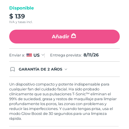
Disponible
Turquía
Entrega prevista
11/08/2026
$ 139
IVA y tasas incl.
Emiratos Árabes
Entrega prevista
11/08/2026
Unidos
Añadir
Reino Unido
Entrega prevista
10/08/2026
8/11/26
US
Enviar a:
Entrega prevista:
Estados Unidos
Entrega prevista
11/08/2026
GARANTÍA DE 2 AÑOS
Uzbekistán
Entrega prevista
15/08/2026
Regístrate hoy y tendrás cobertura total de la
garantía FOREO. Esto quiere decir que, en caso
de tener algún problema durante los 2 años
Vietnam
Un dispositivo compacto y potente indispensable para
Entrega prevista
16/08/2026
posteriores a tu compra, FOREO te remplazará el
cualquier fan del cuidado facial. Ha sido probado
producto sin cargo alguno.
clínicamente que sus pulsaciones T-Sonic™ eliminan el
99% de suciedad, grasa y restos de maquillaje para limpiar
profundamente los poros, las zonas con problemas y
reducir las imperfecciones. Y cuando tengas prisa, usa el
modo Glow Boost de 30 segundos para una limpieza
rápida.