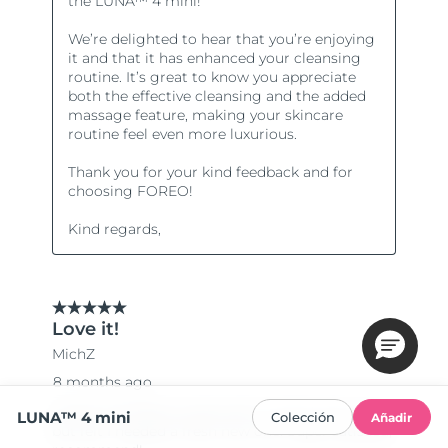
LUNA™ 4 mini
Colección
Añadir