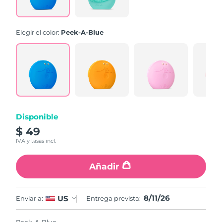
la
misma
página.
Elegir el color:
Peek-A-Blue
Disponible
$ 49
IVA y tasas incl.
Añadir
8/11/26
US
Enviar a:
Entrega prevista: