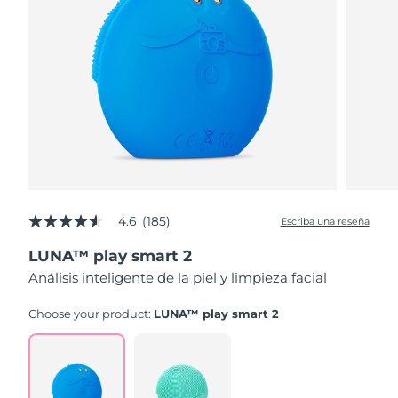
4.6
(185)
Escriba una reseña
4.6
de
LUNA™ play smart 2
5
estrellas,
Análisis inteligente de la piel y limpieza facial
valor
medio
de
Choose your product:
LUNA™ play smart 2
valoración.
Read
185
Reviews.
Enlace
en