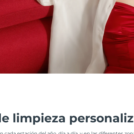
de limpieza personali
n cada estación del año, día a día, y en las diferentes zo