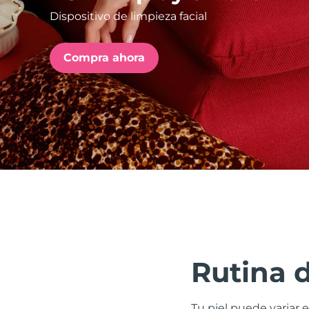
Dispositivo de limpieza facial
issa™ Teeth Whitening Set
Compra ahora
FAQ™ Dual LED Panel
POPULAR
Sorpresas especiales
Superventas
Rutina 
Tu piel puede variar e