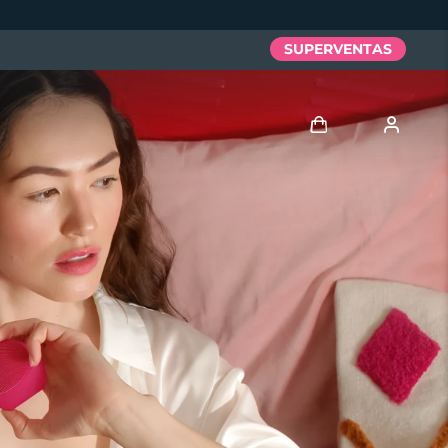
SUPERVENTAS
Iniciar sesión
Perfil de usuario
Mis dispositivos
Mis pedidos
Mis direcciones
Mis suscripciones