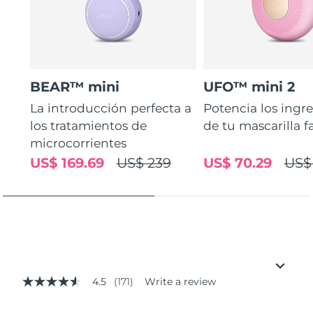
BEAR™ mini
UFO™ mini 2
La introducción perfecta a
Potencia los ingr
los tratamientos de
de tu mascarilla f
microcorrientes
US$ 169.69
US$ 239
US$ 70.29
US$
4.5
(171)
Write a review
4.5
out
of