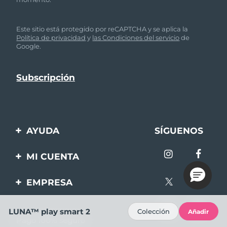
Este sitio está protegido por reCAPTCHA y se aplica la
Política de privacidad
y
las Condiciones del servicio
de
Google.
AYUDA
SÍGUENOS
Contáctanos
MI CUENTA
Pedidos y envíos
Registro de productos
EMPRESA
Garantía y devoluciones
Ayuda
Sobre FOREO
Preguntas frecuentes
LUNA™ play smart 2
Colección
Añadir
Pago 100% seguro
Afiliados