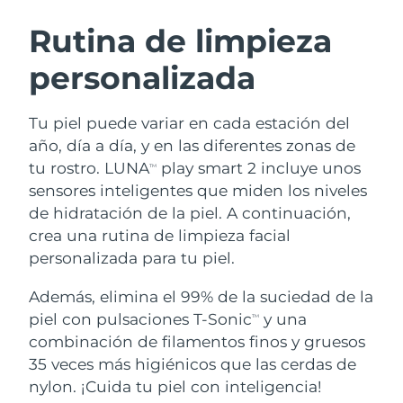
RUTINA SUECAS DE BELLEZA
Austria
Entrega prevista
8/10/26
Rutina de limpieza
personalizada
Baréin
Entrega prevista
8/11/26
Limpieza facial
Lifting facial
Bélgica
Entrega prevista
8/10/26
Tu piel puede variar en cada estación del
LUNA™ 4 pack
BEAR™ 2 pack
año, día a día, y en las diferentes zonas de
Bermudas
Entrega prevista
8/16/26
Anti-aging massage
Microcurrent toning
tu rostro. LUNA
play smart 2 incluye unos
TM
sensores inteligentes que miden los niveles
Bosnia y Herzegovina
Entrega prevista
8/13/26
de hidratación de la piel. A continuación,
Hidratación
Cuidado bucal
LUNA™ 4 Plus
BEAR™ 2 go
crea una rutina de limpieza facial
Brunéi
Entrega prevista
8/15/26
UFO™ 3 pack
issa™ 4
Massage, LED heating
Microcurrent toning on-the-go
personalizada para tu piel.
TRATAMIENTO ANTIEDAD FAQ™
Deep facial hydration
Hybrid silicone sonic toothbrush
Bulgaria
Entrega prevista
8/10/26
Además, elimina el 99% de la suciedad de la
NEW
piel con pulsaciones T-Sonic
y una
LUNA™ 4 Men
BEAR™ 2 eyes & lips
TM
Canadá
Entrega prevista
8/14/26
UFO™ 3 LED
issa™ 4 plus
combinación de filamentos finos y gruesos
For men, anti-aging massage
Microcurrent line smoothing device
Near-infrared and red light therapy
35 veces más higiénicos que las cerdas de
Smart hybrid silicone sonic toothbrush
Chile
Entrega prevista
8/14/26
device
Antiedad
Tratamientos LED
nylon. ¡Cuida tu piel con inteligencia!