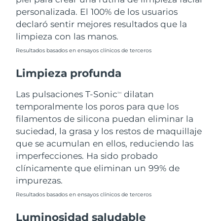
personalizada. El 100% de los usuarios
Filipinas
Entrega prevista
8/13/26
declaró sentir mejores resultados que la
limpieza con las manos.
Polonia
Entrega prevista
8/11/26
Resultados basados en ensayos clínicos de terceros
Portugal
Entrega prevista
8/10/26
Limpieza profunda
Puerto Rico
Entrega prevista
8/12/26
Las pulsaciones T-Sonic
dilatan
TM
temporalmente los poros para que los
Catar
Entrega prevista
8/11/26
filamentos de silicona puedan eliminar la
suciedad, la grasa y los restos de maquillaje
Reunión
Entrega prevista
8/15/26
que se acumulan en ellos, reduciendo las
imperfecciones. Ha sido probado
Rumanía
Entrega prevista
8/10/26
clínicamente que eliminan un 99% de
impurezas.
Rusia
Entrega prevista
8/18/26
Resultados basados en ensayos clínicos de terceros
Arabia Saudí
Entrega prevista
8/11/26
Luminosidad saludable