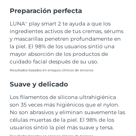
Preparación perfecta
Turquía
Entrega prevista
8/11/26
LUNA
play smart 2 te ayuda a que los
TM
Emiratos Árabes
Entrega prevista
8/11/26
ingredientes activos de tus cremas, sérums
Unidos
y mascarillas penetren profundamente en
la piel. El 98% de los usuarios sintió una
Reino Unido
Entrega prevista
8/10/26
mayor absorción de los productos de
Estados Unidos
Entrega prevista
8/11/26
cuidado facial después de su uso.
Resultados basados en ensayos clínicos de terceros
Uzbekistán
Entrega prevista
8/15/26
Suave y delicado
Vietnam
Entrega prevista
8/16/26
Los filamentos de silicona ultrahigiénica
son 35 veces más higiénicos que el nylon.
No son abrasivos y eliminan suavemente las
células muertas de la piel. El 98% de los
usuarios sintió la piel más suave y tersa.