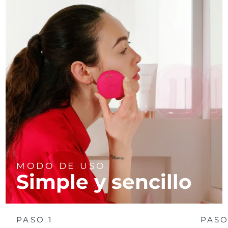
MODO DE USO
Simple y sencillo
PASO 1
PASO