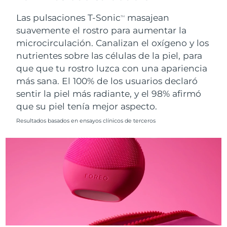
Singapur
Entrega prevista
8/12/26
Las pulsaciones T-Sonic
masajean
TM
suavemente el rostro para aumentar la
Eslovaquia
Entrega prevista
8/10/26
microcirculación. Canalizan el oxígeno y los
nutrientes sobre las células de la piel, para
Eslovenia
Entrega prevista
8/10/26
que que tu rostro luzca con una apariencia
Sudáfrica
Entrega prevista
8/18/26
más sana. El 100% de los usuarios declaró
sentir la piel más radiante, y el 98% afirmó
Corea del Sur
Entrega prevista
8/12/26
que su piel tenía mejor aspecto.
Resultados basados en ensayos clínicos de terceros
España
Entrega prevista
8/10/26
Suecia
Entrega prevista
8/10/26
Suiza
Entrega prevista
8/10/26
Taiwán
Entrega prevista
8/15/26
Tailandia
Entrega prevista
8/14/26