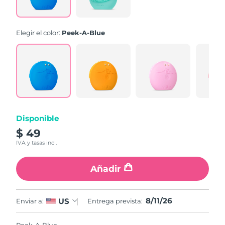
link.
Elegir el color:
Peek-A-Blue
Disponible
$ 49
IVA y tasas incl.
Añadir
8/11/26
US
Enviar a:
Entrega prevista: