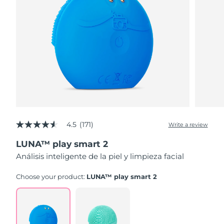
4.5
(171)
Write a review
4.5
out
LUNA™ play smart 2
of
5
Análisis inteligente de la piel y limpieza facial
stars,
average
rating
Choose your product:
LUNA™ play smart 2
value.
Read
171
Reviews.
Same
page