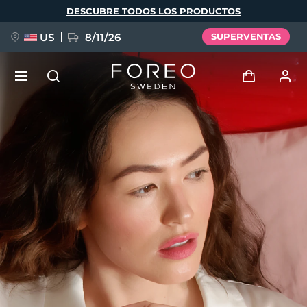
Pasar
DESCUBRE TODOS LOS PRODUCTOS
al
contenido
principal
US
8/11/26
SUPERVENTAS
NUEVO
Iniciar sesión
Idioma
BREAKING NEWS
Perfil de usuario
English
Deutsch
Español
Mis dispositivos
FAQ™ Pure Beauty-Tech Elixir
Français
Italiano
Português
Mis pedidos
Polski
Svenska
Русский
Türkçe
简体中文
繁體中文
Mis direcciones
issa™ Teeth Whitening Set
Mis suscripciones