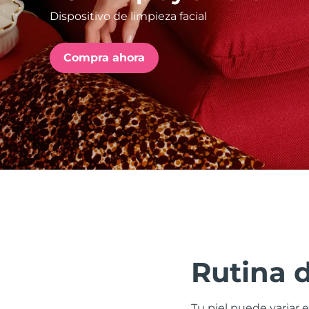
Dispositivo de limpieza facial
issa™ Teeth Whitening Set
Compra ahora
FAQ™ Dual LED Panel
POPULAR
Sorpresas especiales
Superventas
Rutina 
Tu piel puede variar e