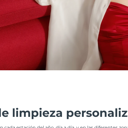
de limpieza personali
n cada estación del año, día a día, y en las diferentes zo