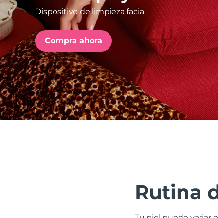
Dispositivo de limpieza facial
issa™ Teeth Whitening Set
Compra ahora
FAQ™ Dual LED Panel
POPULAR
Sorpresas especiales
Superventas
Rutina 
Tu piel puede variar e