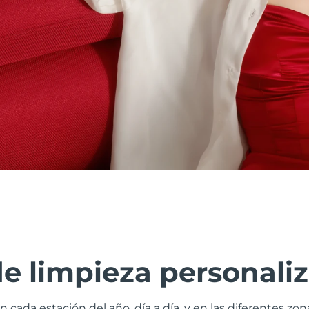
de limpieza personali
n cada estación del año, día a día, y en las diferentes zo