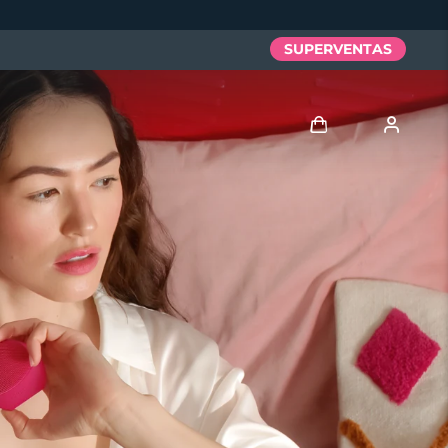
SUPERVENTAS
Iniciar sesión
Perfil de usuario
Mis dispositivos
Mis pedidos
Mis direcciones
Mis suscripciones