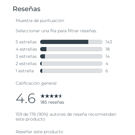
estrellas,
valor
medio
de
valoración.
Read
185
Reviews.
Enlace
en
la
misma
página.