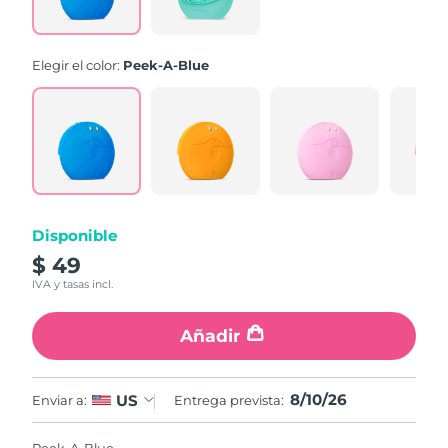
la
misma
página.
Elegir el color:
Peek-A-Blue
Disponible
$ 49
IVA y tasas incl.
Añadir
8/10/26
US
Enviar a:
Entrega prevista: