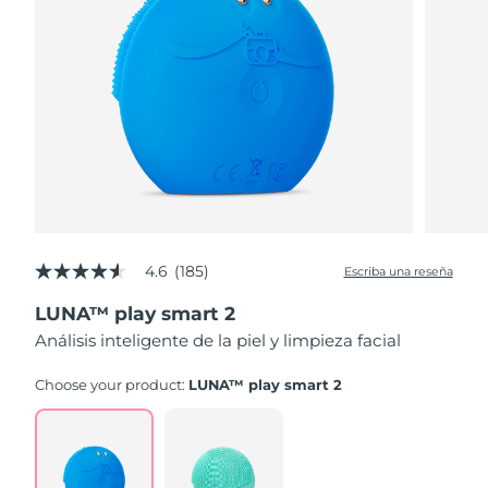
4.6
(185)
Escriba una reseña
4.6
de
LUNA™ play smart 2
5
estrellas,
Análisis inteligente de la piel y limpieza facial
valor
medio
de
Choose your product:
LUNA™ play smart 2
valoración.
Read
185
Reviews.
Enlace
en