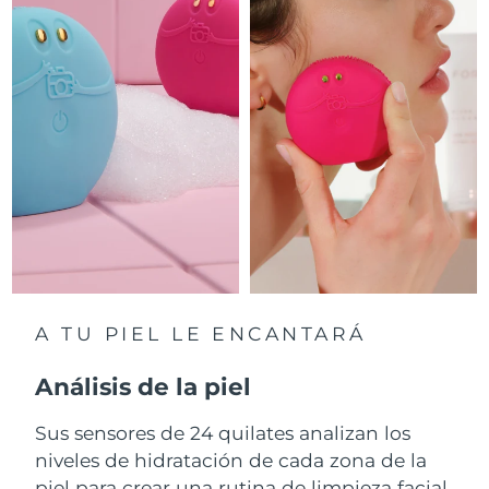
RAE de Macao
Entrega prevista
8/12/26
(China)
Malasia
Entrega prevista
8/13/26
Malta
Entrega prevista
8/10/26
México
Entrega prevista
8/14/26
Mónaco
Entrega prevista
8/11/26
Países Bajos
Entrega prevista
8/10/26
A TU PIEL LE ENCANTARÁ
Nueva Zelanda
Entrega prevista
8/10/26
Análisis de la piel
Noruega
Sus sensores de 24 quilates analizan los
Entrega prevista
8/10/26
niveles de hidratación de cada zona de la
Omán
Entrega prevista
8/13/26
piel para crear una rutina de limpieza facial