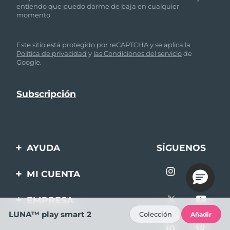
entiendo que puedo darme de baja en cualquier
momento.
Este sitio está protegido por reCAPTCHA y se aplica la
Política de privacidad
y
las Condiciones del servicio
de
Google.
AYUDA
SÍGUENOS
Contáctanos
MI CUENTA
Pedidos y envíos
Registro de productos
EMPRESA
Garantía y devoluciones
Ayuda
LUNA™ play smart 2
Colección
Añadir
Sobre FOREO
Preguntas frecuentes