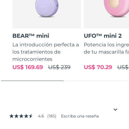
BEAR™ mini
UFO™ mini 2
La introducción perfecta a
Potencia los ingr
los tratamientos de
de tu mascarilla f
microcorrientes
US$ 169.69
US$ 239
US$ 70.29
US$
4.6
(185)
Escriba una reseña
4.6
de
5