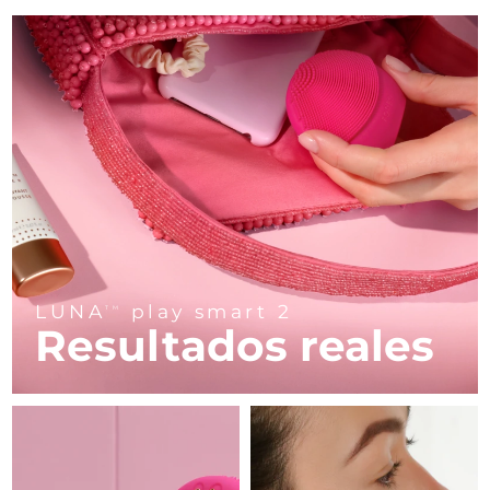
Advanced pore care essentials
For healthy hair
18% PAP
Israel
Entrega prevista
8/14/26
Cosméticos
Hombres
Italia
Entrega prevista
8/10/26
Japón
Entrega prevista
8/13/26
Comprar todo
Jersey
Entrega prevista
8/15/26
Kazajistán
Entrega prevista
8/12/26
FOREO APP
Kuwait
Entrega prevista
8/10/26
ACERCA DE
LUNA
play smart 2
TM
Resultados reales
Letonia
Entrega prevista
8/10/26
Líbano
Entrega prevista
8/11/26
Lituania
Entrega prevista
8/10/26
Luxemburgo
Entrega prevista
8/10/26