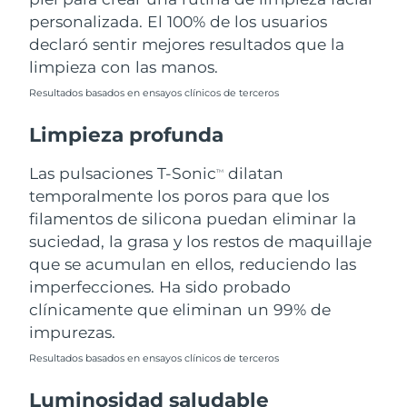
personalizada. El 100% de los usuarios
Filipinas
Entrega prevista
8/13/26
declaró sentir mejores resultados que la
limpieza con las manos.
Polonia
Entrega prevista
8/11/26
Resultados basados en ensayos clínicos de terceros
Portugal
Entrega prevista
8/10/26
Limpieza profunda
Puerto Rico
Entrega prevista
8/12/26
Las pulsaciones T-Sonic
dilatan
TM
temporalmente los poros para que los
Catar
Entrega prevista
8/11/26
filamentos de silicona puedan eliminar la
suciedad, la grasa y los restos de maquillaje
Reunión
Entrega prevista
8/15/26
que se acumulan en ellos, reduciendo las
imperfecciones. Ha sido probado
Rumanía
Entrega prevista
8/10/26
clínicamente que eliminan un 99% de
impurezas.
Rusia
Entrega prevista
8/18/26
Resultados basados en ensayos clínicos de terceros
Arabia Saudí
Entrega prevista
8/11/26
Luminosidad saludable