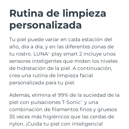
RUTINA SUECAS DE BELLEZA
Austria
Entrega prevista
8/10/26
Rutina de limpieza
personalizada
Baréin
Entrega prevista
8/11/26
Limpieza facial
Lifting facial
Bélgica
Entrega prevista
8/10/26
Tu piel puede variar en cada estación del
LUNA™ 4 pack
BEAR™ 2 pack
año, día a día, y en las diferentes zonas de
Bermudas
Entrega prevista
8/16/26
Anti-aging massage
Microcurrent toning
tu rostro. LUNA
play smart 2 incluye unos
TM
sensores inteligentes que miden los niveles
Bosnia y Herzegovina
Entrega prevista
8/13/26
de hidratación de la piel. A continuación,
Hidratación
Cuidado bucal
LUNA™ 4 Plus
BEAR™ 2 go
crea una rutina de limpieza facial
Brunéi
Entrega prevista
8/15/26
UFO™ 3 pack
issa™ 4
Massage, LED heating
Microcurrent toning on-the-go
personalizada para tu piel.
TRATAMIENTO ANTIEDAD FAQ™
Deep facial hydration
Hybrid silicone sonic toothbrush
Bulgaria
Entrega prevista
8/10/26
Además, elimina el 99% de la suciedad de la
NEW
piel con pulsaciones T-Sonic
y una
LUNA™ 4 Men
BEAR™ 2 eyes & lips
TM
Canadá
Entrega prevista
8/14/26
UFO™ 3 LED
issa™ 4 plus
combinación de filamentos finos y gruesos
For men, anti-aging massage
Microcurrent line smoothing device
Near-infrared and red light therapy
35 veces más higiénicos que las cerdas de
Smart hybrid silicone sonic toothbrush
Chile
Entrega prevista
8/14/26
device
Antiedad
Tratamientos LED
nylon. ¡Cuida tu piel con inteligencia!