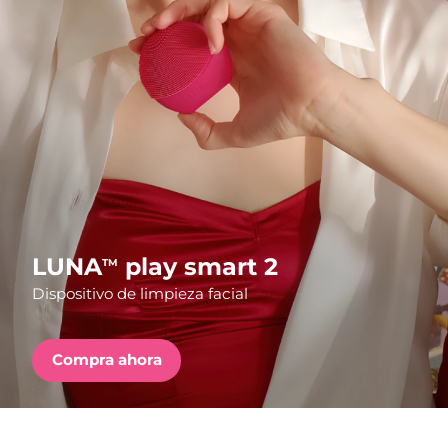
País de envío
Estados Unidos
Entrega prevista
8/11/26
FAQ™ Dual LED Panel
Reino Unido
Entrega prevista
8/10/26
POPULAR
España
Entrega prevista
8/10/26
Australia
Entrega prevista
8/13/26
Francia
Entrega prevista
8/10/26
LUNA
play smart 2
TM
Sorpresas especiales
Superventas
Dispositivo de limpieza facial
Alemania
Entrega prevista
8/10/26
Canadá
Entrega prevista
8/14/26
Compra ahora
Terapia de luz roja
Australia
Entrega prevista
8/13/26