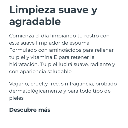
Professional IPL hair removal device
Microcurrent body toning
All hair treatments
All FAQ™ skincare
Limpieza suave y
Alemania
Entrega prevista
8/10/26
Tratamiento contra el
FAQ™ productos
FAQ™ productos
acné
Cuidado de tus ojos
agradable
Gibraltar
PEACH™ 2
LUNA™ 4 body
Entrega prevista
8/14/26
FAQ™ products
All anti-aging treatments
All LED treatments
ESPADA™ 2 plus
BEAR™ 2 eyes & lips
IPL hair removal
Massaging body brush
All toning treatments
Grecia
Entrega prevista
8/10/26
Comienza el día limpiando tu rostro con
Recurring acne LED therapy
Microcurrent line smoothing device
este suave limpiador de espuma.
RAE de Hong Kong
Formulado con aminoácidos para rellenar
PEACH™ 2 go
SUPERCHARGED™ sérum
Cuidado del cabello
Entrega prevista
8/11/26
Cuidado de los poros
(China)
ESPADA™ 2
IRIS™ 2
tu piel y vitamina E para retener la
Travel-friendly IPL hair removal
Firming body serum
LUNA™ 4 hair
KIWI™ derma
hidratación. Tu piel lucirá suave, radiante y
Acne treatment device
Rejuvenating eye massager
NEW
Hungría
Entrega prevista
8/10/26
2-in-1 LED scalp massager
Diamond microdermabrasion .
con apariencia saludable.
PEACH™ Cooling Prep Gel
Blanqueamiento
Islandia
Entrega prevista
8/11/26
Vegano, cruelty free, sin fragancia, probado
ESPADA™ Blemish Solution
Cuidado para los ojos
dental
Cooling IPL hair removal gel
dermatológicamente y para todo tipo de
FLIP™ play advanced
KIWI™
Concentrated acne gel
Advanced eye care treatment
Indonesia
Entrega prevista
8/8/26
issa™ Teeth Whitening Set
pieles
LED light hairbrush
Blackhead remover
MÁS
Dual LED + sonic device & 18% PAP gel
Irlanda
Entrega prevista
8/10/26
Descubre más
Dispositivos ESPADA™
Dispositivos para los ojos
LUNA™ Dual-Peptide Scalp
Cuidado de la piel KIWI™
Isla de Man
All acne treatment devices
All revitalizing eye massagers
Entrega prevista
8/12/26
Serum
issa™ Teeth Whitening Gel