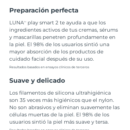
Preparación perfecta
Turquía
Entrega prevista
8/11/26
LUNA
play smart 2 te ayuda a que los
TM
Emiratos Árabes
Entrega prevista
8/11/26
ingredientes activos de tus cremas, sérums
Unidos
y mascarillas penetren profundamente en
la piel. El 98% de los usuarios sintió una
Reino Unido
Entrega prevista
8/10/26
mayor absorción de los productos de
Estados Unidos
Entrega prevista
8/11/26
cuidado facial después de su uso.
Resultados basados en ensayos clínicos de terceros
Uzbekistán
Entrega prevista
8/15/26
Suave y delicado
Vietnam
Entrega prevista
8/16/26
Los filamentos de silicona ultrahigiénica
son 35 veces más higiénicos que el nylon.
No son abrasivos y eliminan suavemente las
células muertas de la piel. El 98% de los
usuarios sintió la piel más suave y tersa.