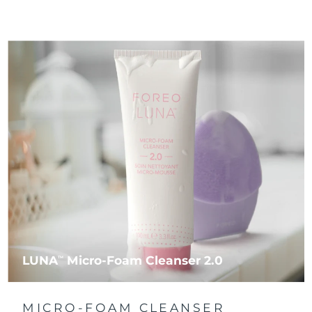
FAQ™ 101
FAQ™ 201
China
LUNA™ 4 mini
Lifting facial
Entrega prevista
8/10/26
NEW
issa™ 4 smile
UFO™ 3 mini
Clinical anti-aging
LED mask
For young skin, T-zone
Premium anti-aging skincare
Colombia
Entrega prevista
8/14/26
Hybrid silicone sonic toothbrush
Red light therapy device for young skin
Crecimiento del
Rejuvenecimiento
cabello
cutáneo
Croacia
Entrega prevista
8/10/26
FAQ™ 102
FAQ™ 202
LUNA™ 4 go
Dispositivos BEAR™
FAQ™ 301
FAQ™ 501
issa™ 4 baby
UFO™ 3 go
Advanced clinical anti-aging
LED mask
For travel or gym bag
All premium facelift devices
NEW
Chipre
Entrega prevista
8/11/26
LED hair strengthening scalp massager
Full-Spectrum Red Light Therapy
For ages 0-3
Portable red light therapy
Chequia
Entrega prevista
8/10/26
FAQ™ 103
FAQ™ 211
Cuidado de la piel LUNA™
Suplementos
FAQ™ Scalp Serum
FAQ™ 502
issa™ Teeth Whitening Set
Mascarillas
Luxurious clinical anti-aging set
Anti-aging neck & décolleté LED mask
Premium cleansers & balm
Dinamarca
Entrega prevista
8/10/26
Scalp recovery probiotic serum
Full-Spectrum Red Light Therapy
Dual LED + sonic device & 18% PAP gel
Rejuvenation & hydration
TRATAMIENTOS ESPECIALIZADOS
Estonia
Entrega prevista
8/10/26
FAQ™ P1 Primer
FAQ™ 221
Dispositivos LUNA™
FAQ™ Cuidado de la piel
Dispositivos ISSA™
Dispositivos UFO™
Manuka honey primer
Anti-aging LED hand mask
Finlandia
FAQ™ Red Light Serum
Entrega prevista
8/10/26
All facial cleansing devices
All FAQ™ skincare
All silicone sonic toothbrushes
All deep facial hydration devices
LUNA
Micro-Foam Cleanser 2.0
TM
Francia
Entrega prevista
8/10/26
Depilación
Cuidado corporal
FAQ™ Cuidado de la piel
FAQ™ Cuidado de la piel
PEACH™ 2 Pro Max
BEAR™ 2 body
FAQ™ productos
FAQ™ skincare
Polinesia Francesa
Entrega prevista
8/14/26
All FAQ™ skincare
All FAQ™ skincare
MICRO-FOAM CLEANSER