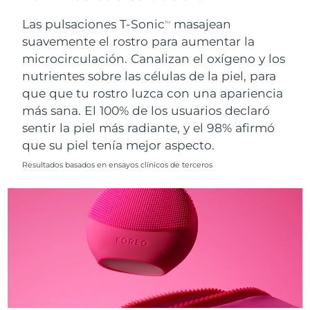
Singapur
Entrega prevista
8/12/26
Las pulsaciones T-Sonic
masajean
TM
suavemente el rostro para aumentar la
Eslovaquia
Entrega prevista
8/10/26
microcirculación. Canalizan el oxígeno y los
nutrientes sobre las células de la piel, para
Eslovenia
Entrega prevista
8/10/26
que que tu rostro luzca con una apariencia
Sudáfrica
Entrega prevista
8/18/26
más sana. El 100% de los usuarios declaró
sentir la piel más radiante, y el 98% afirmó
Corea del Sur
Entrega prevista
8/12/26
que su piel tenía mejor aspecto.
Resultados basados en ensayos clínicos de terceros
España
Entrega prevista
8/10/26
Suecia
Entrega prevista
8/10/26
Suiza
Entrega prevista
8/10/26
Taiwán
Entrega prevista
8/15/26
Tailandia
Entrega prevista
8/14/26