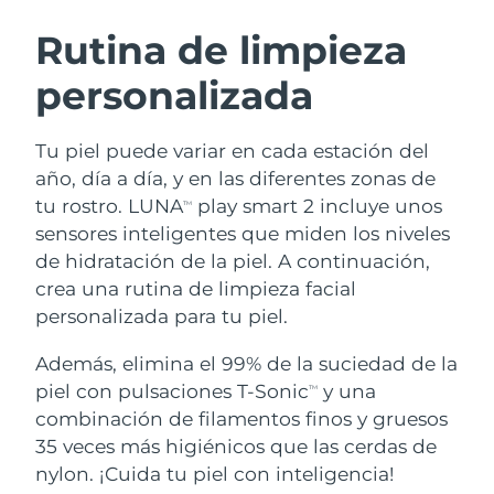
RUTINA SUECAS DE BELLEZA
Austria
Entrega prevista
8/12/26
Rutina de limpieza
personalizada
Baréin
Entrega prevista
8/13/26
Limpieza facial
Lifting facial
Bélgica
Entrega prevista
8/12/26
Tu piel puede variar en cada estación del
LUNA™ 4 pack
BEAR™ 2 pack
año, día a día, y en las diferentes zonas de
Bermudas
Entrega prevista
8/18/26
Anti-aging massage
Microcurrent toning
tu rostro. LUNA
play smart 2 incluye unos
TM
sensores inteligentes que miden los niveles
Bosnia y Herzegovina
Entrega prevista
8/15/26
de hidratación de la piel. A continuación,
Hidratación
Cuidado bucal
LUNA™ 4 Plus
BEAR™ 2 go
crea una rutina de limpieza facial
Brunéi
Entrega prevista
8/17/26
UFO™ 3 pack
issa™ 4
Massage, LED heating
Microcurrent toning on-the-go
personalizada para tu piel.
TRATAMIENTO ANTIEDAD FAQ™
Deep facial hydration
Hybrid silicone sonic toothbrush
Bulgaria
Entrega prevista
8/12/26
Además, elimina el 99% de la suciedad de la
NEW
piel con pulsaciones T-Sonic
y una
LUNA™ 4 Men
BEAR™ 2 eyes & lips
TM
Canadá
Entrega prevista
8/16/26
UFO™ 3 LED
issa™ 4 plus
combinación de filamentos finos y gruesos
For men, anti-aging massage
Microcurrent line smoothing device
Near-infrared and red light therapy
35 veces más higiénicos que las cerdas de
Smart hybrid silicone sonic toothbrush
Chile
Entrega prevista
8/16/26
device
Antiedad
Tratamientos LED
nylon. ¡Cuida tu piel con inteligencia!