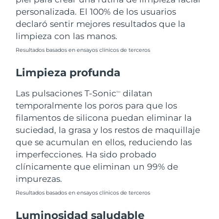
personalizada. El 100% de los usuarios
Filipinas
Entrega prevista
8/15/26
declaró sentir mejores resultados que la
limpieza con las manos.
Polonia
Entrega prevista
8/13/26
Resultados basados en ensayos clínicos de terceros
Portugal
Entrega prevista
8/12/26
Limpieza profunda
Puerto Rico
Entrega prevista
8/14/26
Las pulsaciones T-Sonic
dilatan
TM
temporalmente los poros para que los
Catar
Entrega prevista
8/13/26
filamentos de silicona puedan eliminar la
suciedad, la grasa y los restos de maquillaje
Reunión
Entrega prevista
8/17/26
que se acumulan en ellos, reduciendo las
imperfecciones. Ha sido probado
Rumanía
Entrega prevista
8/12/26
clínicamente que eliminan un 99% de
impurezas.
Rusia
Entrega prevista
8/20/26
Resultados basados en ensayos clínicos de terceros
Arabia Saudí
Entrega prevista
8/13/26
Luminosidad saludable