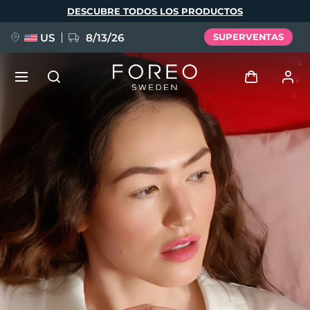
Pasar
DESCUBRE TODOS LOS PRODUCTOS
al
contenido
principal
US
8/13/26
SUPERVENTAS
NUEVO
Iniciar sesión
Idioma
BREAKING NEWS
Perfil de usuario
English
Deutsch
Español
Mis dispositivos
FAQ™ Pure Beauty-Tech Elixir
Français
Italiano
Português
Mis pedidos
Polski
Svenska
Русский
Türkçe
简体中文
繁體中文
Mis direcciones
issa™ Teeth Whitening Set
Mis suscripciones