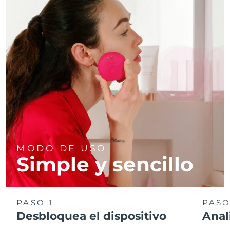
MODO DE USO
Simple y sencillo
PASO 1
PASO
Desbloquea el dispositivo
Anal