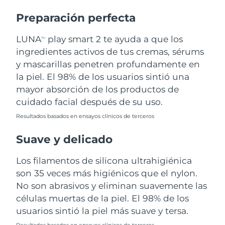
Preparación perfecta
Turquía
Entrega prevista
8/13/26
LUNA
play smart 2 te ayuda a que los
TM
Emiratos Árabes
Entrega prevista
8/13/26
ingredientes activos de tus cremas, sérums
Unidos
y mascarillas penetren profundamente en
la piel. El 98% de los usuarios sintió una
Reino Unido
Entrega prevista
8/12/26
mayor absorción de los productos de
Estados Unidos
Entrega prevista
8/13/26
cuidado facial después de su uso.
Resultados basados en ensayos clínicos de terceros
Uzbekistán
Entrega prevista
8/17/26
Suave y delicado
Vietnam
Entrega prevista
8/18/26
Los filamentos de silicona ultrahigiénica
son 35 veces más higiénicos que el nylon.
No son abrasivos y eliminan suavemente las
células muertas de la piel. El 98% de los
usuarios sintió la piel más suave y tersa.