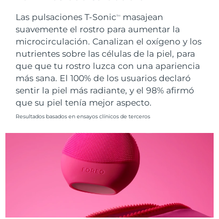
Singapur
Entrega prevista
8/14/26
Las pulsaciones T-Sonic
masajean
TM
suavemente el rostro para aumentar la
Eslovaquia
Entrega prevista
8/12/26
microcirculación. Canalizan el oxígeno y los
nutrientes sobre las células de la piel, para
Eslovenia
Entrega prevista
8/12/26
que que tu rostro luzca con una apariencia
Sudáfrica
Entrega prevista
8/20/26
más sana. El 100% de los usuarios declaró
sentir la piel más radiante, y el 98% afirmó
Corea del Sur
Entrega prevista
8/14/26
que su piel tenía mejor aspecto.
Resultados basados en ensayos clínicos de terceros
España
Entrega prevista
8/12/26
Suecia
Entrega prevista
8/12/26
Suiza
Entrega prevista
8/12/26
Taiwán
Entrega prevista
8/17/26
Tailandia
Entrega prevista
8/16/26