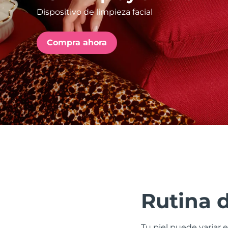
Dispositivo de limpieza facial
issa™ Teeth Whitening Set
Compra ahora
FAQ™ Dual LED Panel
POPULAR
Sorpresas especiales
Superventas
Rutina 
Tu piel puede variar e