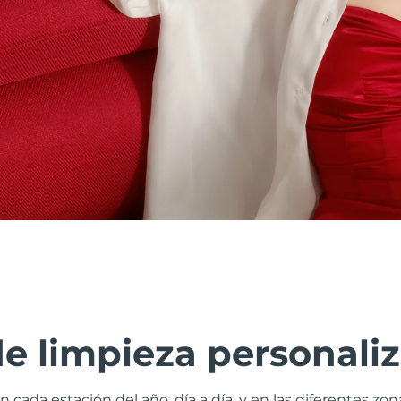
de limpieza personali
n cada estación del año, día a día, y en las diferentes zo