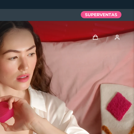
SUPERVENTAS
Iniciar sesión
Perfil de usuario
Mis dispositivos
Mis pedidos
Mis direcciones
Mis suscripciones