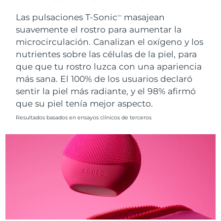
Singapur
Entrega prevista
8/10/26
Las pulsaciones T-Sonic
masajean
TM
suavemente el rostro para aumentar la
Eslovaquia
Entrega prevista
8/8/26
microcirculación. Canalizan el oxígeno y los
nutrientes sobre las células de la piel, para
Eslovenia
Entrega prevista
8/8/26
que que tu rostro luzca con una apariencia
Sudáfrica
Entrega prevista
8/16/26
más sana. El 100% de los usuarios declaró
sentir la piel más radiante, y el 98% afirmó
Corea del Sur
Entrega prevista
8/10/26
que su piel tenía mejor aspecto.
Resultados basados en ensayos clínicos de terceros
España
Entrega prevista
8/8/26
Suecia
Entrega prevista
8/8/26
Suiza
Entrega prevista
8/8/26
Taiwán
Entrega prevista
8/13/26
Tailandia
Entrega prevista
8/12/26