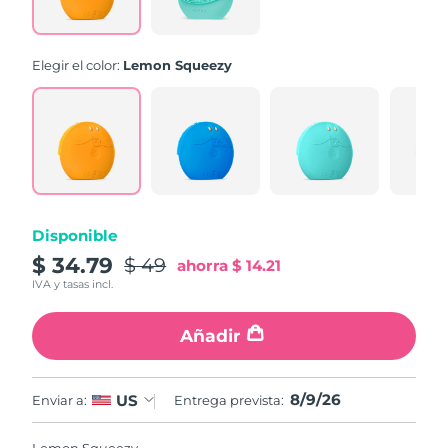
link.
Elegir el color:
Lemon Squeezy
Disponible
$ 34.79
$ 49
ahorra
$ 14.21
IVA y tasas incl.
Añadir
8/9/26
US
Enviar a:
Entrega prevista: