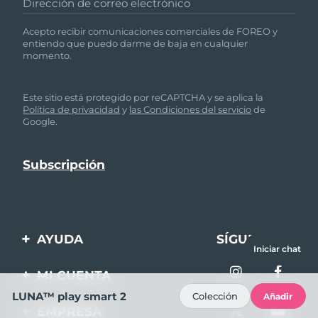
Dirección de correo electrónico
Acepto recibir comunicaciones comerciales de FOREO y
entiendo que puedo darme de baja en cualquier
momento.
Este sitio está protegido por reCAPTCHA y se aplica la
Política de privacidad
y
las Condiciones del servicio
de
Google.
AYUDA
SÍGUENOS
Iniciar chat
Contáctanos
MI CUENTA
Pedidos y envíos
LUNA™ play smart 2
Colección
Añadir
Registro de productos
EMPRESA