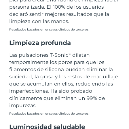
personalizada. El 100% de los usuarios
Filipinas
Entrega prevista
8/11/26
declaró sentir mejores resultados que la
limpieza con las manos.
Polonia
Entrega prevista
8/9/26
Resultados basados en ensayos clínicos de terceros
Portugal
Entrega prevista
8/8/26
Limpieza profunda
Puerto Rico
Entrega prevista
8/10/26
Las pulsaciones T-Sonic
dilatan
TM
temporalmente los poros para que los
Catar
Entrega prevista
8/9/26
filamentos de silicona puedan eliminar la
suciedad, la grasa y los restos de maquillaje
Reunión
Entrega prevista
8/13/26
que se acumulan en ellos, reduciendo las
imperfecciones. Ha sido probado
Rumanía
Entrega prevista
8/8/26
clínicamente que eliminan un 99% de
impurezas.
Rusia
Entrega prevista
8/16/26
Resultados basados en ensayos clínicos de terceros
Arabia Saudí
Entrega prevista
8/9/26
Luminosidad saludable