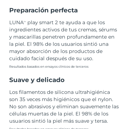
Preparación perfecta
Turquía
Entrega prevista
8/9/26
LUNA
play smart 2 te ayuda a que los
TM
Emiratos Árabes
Entrega prevista
8/9/26
ingredientes activos de tus cremas, sérums
Unidos
y mascarillas penetren profundamente en
la piel. El 98% de los usuarios sintió una
Reino Unido
Entrega prevista
8/8/26
mayor absorción de los productos de
Estados Unidos
Entrega prevista
8/9/26
cuidado facial después de su uso.
Resultados basados en ensayos clínicos de terceros
Uzbekistán
Entrega prevista
8/13/26
Suave y delicado
Vietnam
Entrega prevista
8/14/26
Los filamentos de silicona ultrahigiénica
son 35 veces más higiénicos que el nylon.
No son abrasivos y eliminan suavemente las
células muertas de la piel. El 98% de los
usuarios sintió la piel más suave y tersa.