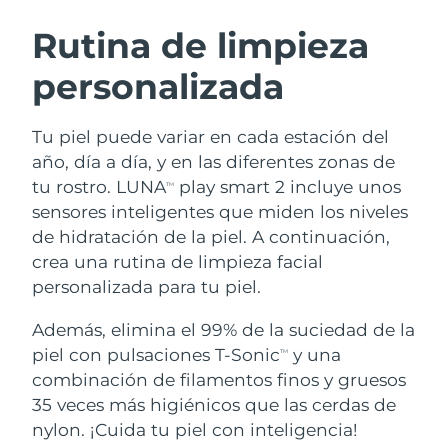
RUTINA SUECAS DE BELLEZA
Austria
Entrega prevista
8/8/26
Rutina de limpieza
personalizada
Baréin
Entrega prevista
8/9/26
Limpieza facial
Lifting facial
Bélgica
Entrega prevista
8/8/26
Tu piel puede variar en cada estación del
LUNA™ 4 pack
BEAR™ 2 pack
año, día a día, y en las diferentes zonas de
Bermudas
Entrega prevista
8/14/26
Anti-aging massage
Microcurrent toning
tu rostro. LUNA
play smart 2 incluye unos
TM
sensores inteligentes que miden los niveles
Bosnia y Herzegovina
Entrega prevista
8/11/26
de hidratación de la piel. A continuación,
Hidratación
Cuidado bucal
LUNA™ 4 Plus
BEAR™ 2 go
crea una rutina de limpieza facial
Brunéi
Entrega prevista
8/13/26
UFO™ 3 pack
issa™ 4
Massage, LED heating
Microcurrent toning on-the-go
personalizada para tu piel.
TRATAMIENTO ANTIEDAD FAQ™
Deep facial hydration
Hybrid silicone sonic toothbrush
Bulgaria
Entrega prevista
8/8/26
Además, elimina el 99% de la suciedad de la
NEW
piel con pulsaciones T-Sonic
y una
LUNA™ 4 Men
BEAR™ 2 eyes & lips
TM
Canadá
Entrega prevista
8/12/26
UFO™ 3 LED
issa™ 4 plus
combinación de filamentos finos y gruesos
For men, anti-aging massage
Microcurrent line smoothing device
Near-infrared and red light therapy
35 veces más higiénicos que las cerdas de
Smart hybrid silicone sonic toothbrush
Chile
Entrega prevista
8/12/26
device
Antiedad
Tratamientos LED
nylon. ¡Cuida tu piel con inteligencia!