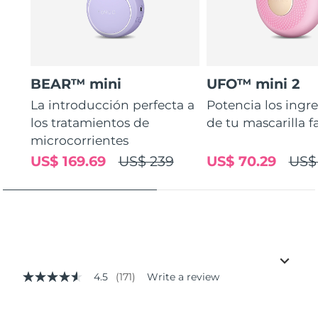
BEAR™ mini
UFO™ mini 2
La introducción perfecta a
Potencia los ingr
los tratamientos de
de tu mascarilla f
microcorrientes
US$ 169.69
US$ 239
US$ 70.29
US$
4.5
(171)
Write a review
4.5
out
of
5