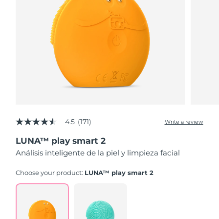
4.5
(171)
Write a review
4.5
out
LUNA™ play smart 2
of
5
Análisis inteligente de la piel y limpieza facial
stars,
average
rating
Choose your product:
LUNA™ play smart 2
value.
Read
171
Reviews.
Same
page