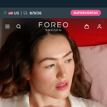
Pasar
al
contenido
principal
US
8/9/26
SUPERVENTAS
NUEVO
Iniciar sesión
Idioma
BREAKING NEWS
Perfil de usuario
English
Deutsch
Español
Mis dispositivos
FAQ™ Pure Beauty-Tech Elixir
Français
Italiano
Português
Mis pedidos
Polski
Svenska
Русский
Türkçe
简体中文
繁體中文
Mis direcciones
issa™ Teeth Whitening Set
Mis suscripciones