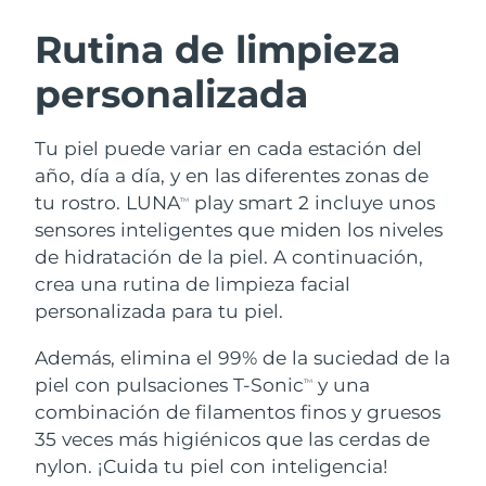
RUTINA SUECAS DE BELLEZA
Austria
Entrega prevista
8/12/26
Rutina de limpieza
personalizada
Baréin
Entrega prevista
8/13/26
Limpieza facial
Lifting facial
Bélgica
Entrega prevista
8/12/26
Tu piel puede variar en cada estación del
LUNA™ 4 pack
BEAR™ 2 pack
año, día a día, y en las diferentes zonas de
Bermudas
Entrega prevista
8/18/26
Anti-aging massage
Microcurrent toning
tu rostro. LUNA
play smart 2 incluye unos
TM
sensores inteligentes que miden los niveles
Bosnia y Herzegovina
Entrega prevista
8/15/26
de hidratación de la piel. A continuación,
Hidratación
Cuidado bucal
LUNA™ 4 Plus
BEAR™ 2 go
crea una rutina de limpieza facial
Brunéi
Entrega prevista
8/17/26
UFO™ 3 pack
issa™ 4
Massage, LED heating
Microcurrent toning on-the-go
personalizada para tu piel.
TRATAMIENTO ANTIEDAD FAQ™
Deep facial hydration
Hybrid silicone sonic toothbrush
Bulgaria
Entrega prevista
8/12/26
Además, elimina el 99% de la suciedad de la
NEW
piel con pulsaciones T-Sonic
y una
LUNA™ 4 Men
BEAR™ 2 eyes & lips
TM
Canadá
Entrega prevista
8/16/26
UFO™ 3 LED
issa™ 4 plus
combinación de filamentos finos y gruesos
For men, anti-aging massage
Microcurrent line smoothing device
Near-infrared and red light therapy
35 veces más higiénicos que las cerdas de
Smart hybrid silicone sonic toothbrush
Chile
Entrega prevista
8/16/26
device
Antiedad
Tratamientos LED
nylon. ¡Cuida tu piel con inteligencia!