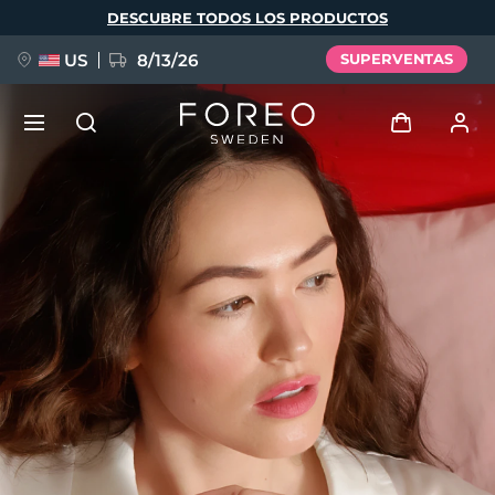
Pasar
DESCUBRE TODOS LOS PRODUCTOS
al
contenido
principal
US
8/13/26
SUPERVENTAS
NUEVO
Iniciar sesión
Idioma
BREAKING NEWS
Perfil de usuario
English
Deutsch
Español
Mis dispositivos
FAQ™ Pure Beauty-Tech Elixir
Français
Italiano
Português
Mis pedidos
Polski
Svenska
Русский
Türkçe
简体中文
繁體中文
Mis direcciones
issa™ Teeth Whitening Set
Mis suscripciones