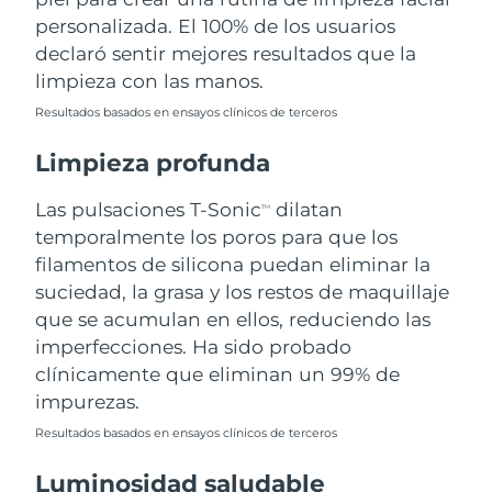
personalizada. El 100% de los usuarios
Filipinas
Entrega prevista
8/15/26
declaró sentir mejores resultados que la
limpieza con las manos.
Polonia
Entrega prevista
8/13/26
Resultados basados en ensayos clínicos de terceros
Portugal
Entrega prevista
8/12/26
Limpieza profunda
Puerto Rico
Entrega prevista
8/14/26
Las pulsaciones T-Sonic
dilatan
TM
temporalmente los poros para que los
Catar
Entrega prevista
8/13/26
filamentos de silicona puedan eliminar la
suciedad, la grasa y los restos de maquillaje
Reunión
Entrega prevista
8/17/26
que se acumulan en ellos, reduciendo las
imperfecciones. Ha sido probado
Rumanía
Entrega prevista
8/12/26
clínicamente que eliminan un 99% de
impurezas.
Rusia
Entrega prevista
8/20/26
Resultados basados en ensayos clínicos de terceros
Arabia Saudí
Entrega prevista
8/13/26
Luminosidad saludable