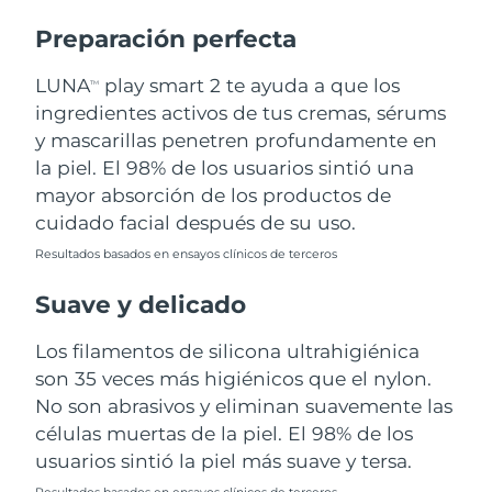
Preparación perfecta
Turquía
Entrega prevista
8/13/26
LUNA
play smart 2 te ayuda a que los
TM
Emiratos Árabes
Entrega prevista
8/13/26
ingredientes activos de tus cremas, sérums
Unidos
y mascarillas penetren profundamente en
la piel. El 98% de los usuarios sintió una
Reino Unido
Entrega prevista
8/12/26
mayor absorción de los productos de
Estados Unidos
Entrega prevista
8/13/26
cuidado facial después de su uso.
Resultados basados en ensayos clínicos de terceros
Uzbekistán
Entrega prevista
8/17/26
Suave y delicado
Vietnam
Entrega prevista
8/18/26
Los filamentos de silicona ultrahigiénica
son 35 veces más higiénicos que el nylon.
No son abrasivos y eliminan suavemente las
células muertas de la piel. El 98% de los
usuarios sintió la piel más suave y tersa.