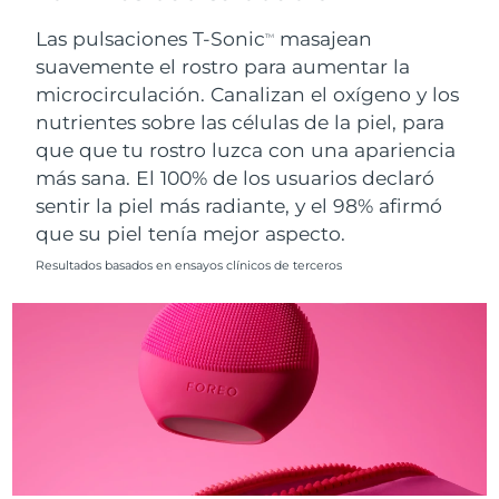
Singapur
Entrega prevista
8/14/26
Las pulsaciones T-Sonic
masajean
TM
suavemente el rostro para aumentar la
Eslovaquia
Entrega prevista
8/12/26
microcirculación. Canalizan el oxígeno y los
nutrientes sobre las células de la piel, para
Eslovenia
Entrega prevista
8/12/26
que que tu rostro luzca con una apariencia
Sudáfrica
Entrega prevista
8/20/26
más sana. El 100% de los usuarios declaró
sentir la piel más radiante, y el 98% afirmó
Corea del Sur
Entrega prevista
8/14/26
que su piel tenía mejor aspecto.
Resultados basados en ensayos clínicos de terceros
España
Entrega prevista
8/12/26
Suecia
Entrega prevista
8/12/26
Suiza
Entrega prevista
8/12/26
Taiwán
Entrega prevista
8/17/26
Tailandia
Entrega prevista
8/16/26