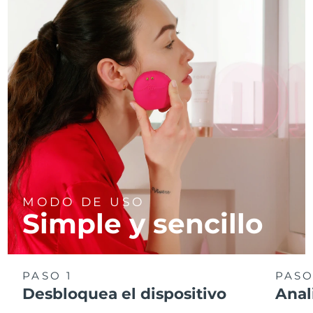
MODO DE USO
Simple y sencillo
PASO 1
PASO
Desbloquea el dispositivo
Anal