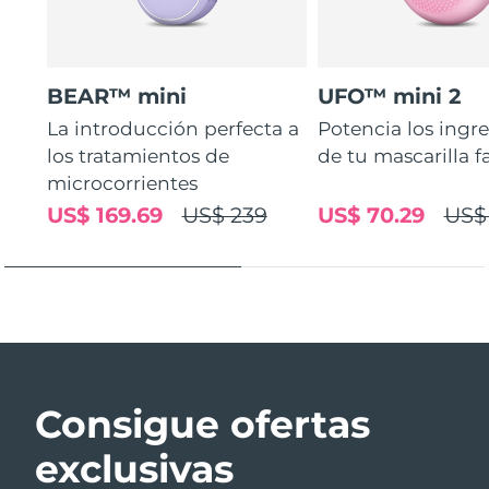
BEAR™ mini
UFO™ mini 2
La introducción perfecta a
Potencia los ingr
los tratamientos de
de tu mascarilla f
microcorrientes
US$ 169.69
US$ 239
US$ 70.29
US$
Consigue ofertas
exclusivas