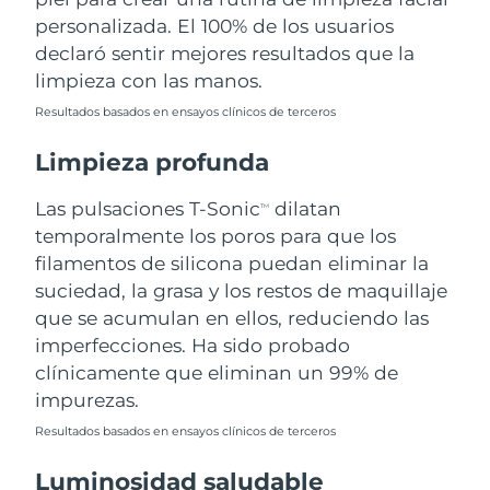
personalizada. El 100% de los usuarios
Filipinas
Entrega prevista
8/13/26
declaró sentir mejores resultados que la
limpieza con las manos.
Polonia
Entrega prevista
8/11/26
Resultados basados en ensayos clínicos de terceros
Portugal
Entrega prevista
8/10/26
Limpieza profunda
Puerto Rico
Entrega prevista
8/12/26
Las pulsaciones T-Sonic
dilatan
TM
temporalmente los poros para que los
Catar
Entrega prevista
8/11/26
filamentos de silicona puedan eliminar la
suciedad, la grasa y los restos de maquillaje
Reunión
Entrega prevista
8/15/26
que se acumulan en ellos, reduciendo las
imperfecciones. Ha sido probado
Rumanía
Entrega prevista
8/10/26
clínicamente que eliminan un 99% de
impurezas.
Rusia
Entrega prevista
8/18/26
Resultados basados en ensayos clínicos de terceros
Arabia Saudí
Entrega prevista
8/11/26
Luminosidad saludable