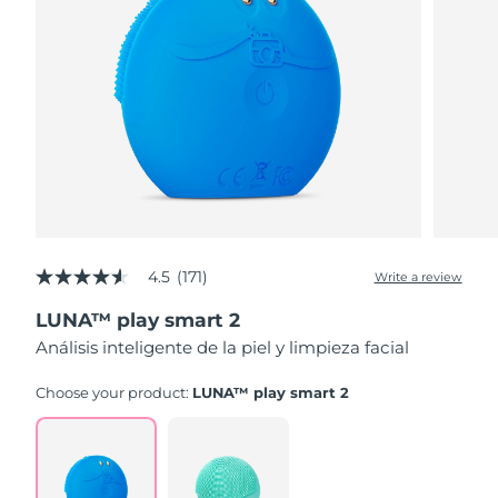
4.5
(171)
Write a review
4.5
out
LUNA™ play smart 2
of
5
Análisis inteligente de la piel y limpieza facial
stars,
average
rating
Choose your product:
LUNA™ play smart 2
value.
Read
171
Reviews.
Same
page