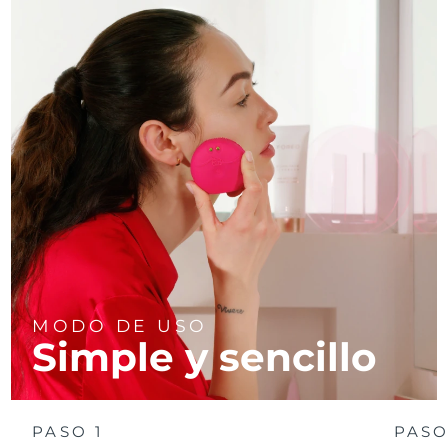
MODO DE USO
Simple y sencillo
PASO 1
PASO