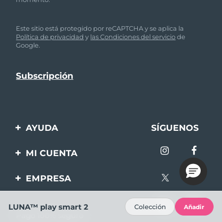
Este sitio está protegido por reCAPTCHA y se aplica la
Política de privacidad
y
las Condiciones del servicio
de
Google.
AYUDA
SÍGUENOS
Contáctanos
MI CUENTA
Pedidos y envíos
Registro de productos
EMPRESA
Garantía y devoluciones
Ayuda
Sobre FOREO
Preguntas frecuentes
LUNA™ play smart 2
Colección
Añadir
Pago 100% seguro
Afiliados