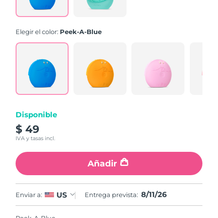
link.
Elegir el color:
Peek-A-Blue
Disponible
$ 49
IVA y tasas incl.
Añadir
8/11/26
US
Enviar a:
Entrega prevista: