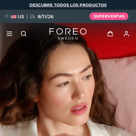
Pasar
DESCUBRE TODOS LOS PRODUCTOS
al
contenido
principal
US
8/11/26
SUPERVENTAS
NUEVO
Iniciar sesión
Idioma
BREAKING NEWS
Perfil de usuario
English
Deutsch
Español
Mis dispositivos
FAQ™ Pure Beauty-Tech Elixir
Français
Italiano
Português
Mis pedidos
Polski
Svenska
Русский
Türkçe
简体中文
繁體中文
Mis direcciones
issa™ Teeth Whitening Set
Mis suscripciones