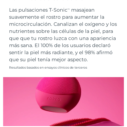
Singapur
Entrega prevista
8/12/26
Las pulsaciones T-Sonic
masajean
TM
suavemente el rostro para aumentar la
Eslovaquia
Entrega prevista
8/10/26
microcirculación. Canalizan el oxígeno y los
nutrientes sobre las células de la piel, para
Eslovenia
Entrega prevista
8/10/26
que que tu rostro luzca con una apariencia
Sudáfrica
Entrega prevista
8/18/26
más sana. El 100% de los usuarios declaró
sentir la piel más radiante, y el 98% afirmó
Corea del Sur
Entrega prevista
8/12/26
que su piel tenía mejor aspecto.
Resultados basados en ensayos clínicos de terceros
España
Entrega prevista
8/10/26
Suecia
Entrega prevista
8/10/26
Suiza
Entrega prevista
8/10/26
Taiwán
Entrega prevista
8/15/26
Tailandia
Entrega prevista
8/14/26