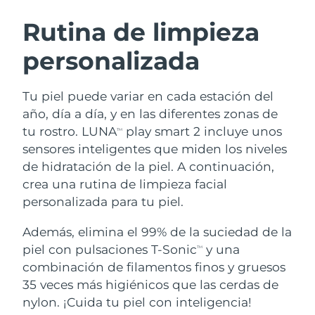
RUTINA SUECAS DE BELLEZA
Austria
Entrega prevista
8/10/26
Rutina de limpieza
personalizada
Baréin
Entrega prevista
8/11/26
Limpieza facial
Lifting facial
Bélgica
Entrega prevista
8/10/26
Tu piel puede variar en cada estación del
LUNA™ 4 pack
BEAR™ 2 pack
año, día a día, y en las diferentes zonas de
Bermudas
Entrega prevista
8/16/26
Anti-aging massage
Microcurrent toning
tu rostro. LUNA
play smart 2 incluye unos
TM
sensores inteligentes que miden los niveles
Bosnia y Herzegovina
Entrega prevista
8/13/26
de hidratación de la piel. A continuación,
Hidratación
Cuidado bucal
LUNA™ 4 Plus
BEAR™ 2 go
crea una rutina de limpieza facial
Brunéi
Entrega prevista
8/15/26
UFO™ 3 pack
issa™ 4
Massage, LED heating
Microcurrent toning on-the-go
personalizada para tu piel.
TRATAMIENTO ANTIEDAD FAQ™
Deep facial hydration
Hybrid silicone sonic toothbrush
Bulgaria
Entrega prevista
8/10/26
Además, elimina el 99% de la suciedad de la
NEW
piel con pulsaciones T-Sonic
y una
LUNA™ 4 Men
BEAR™ 2 eyes & lips
TM
Canadá
Entrega prevista
8/14/26
UFO™ 3 LED
issa™ 4 plus
combinación de filamentos finos y gruesos
For men, anti-aging massage
Microcurrent line smoothing device
Near-infrared and red light therapy
35 veces más higiénicos que las cerdas de
Smart hybrid silicone sonic toothbrush
Chile
Entrega prevista
8/14/26
device
Antiedad
Tratamientos LED
nylon. ¡Cuida tu piel con inteligencia!