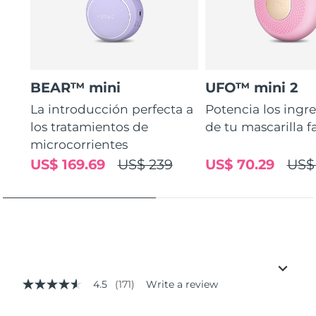
BEAR™ mini
UFO™ mini 2
La introducción perfecta a
Potencia los ingr
los tratamientos de
de tu mascarilla f
microcorrientes
US$ 169.69
US$ 239
US$ 70.29
US$
4.5
(171)
Write a review
4.5
out
of