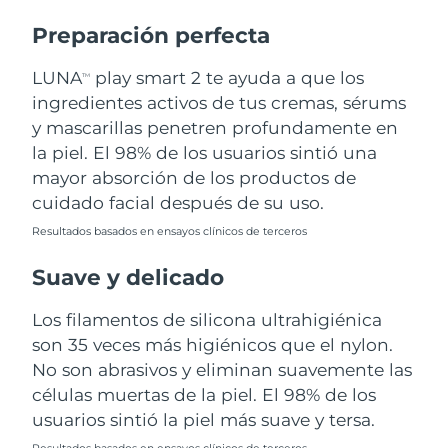
Preparación perfecta
Turquía
Entrega prevista
8/11/26
LUNA
play smart 2 te ayuda a que los
TM
Emiratos Árabes
Entrega prevista
8/11/26
ingredientes activos de tus cremas, sérums
Unidos
y mascarillas penetren profundamente en
la piel. El 98% de los usuarios sintió una
Reino Unido
Entrega prevista
8/10/26
mayor absorción de los productos de
Estados Unidos
Entrega prevista
8/11/26
cuidado facial después de su uso.
Resultados basados en ensayos clínicos de terceros
Uzbekistán
Entrega prevista
8/15/26
Suave y delicado
Vietnam
Entrega prevista
8/16/26
Los filamentos de silicona ultrahigiénica
son 35 veces más higiénicos que el nylon.
No son abrasivos y eliminan suavemente las
células muertas de la piel. El 98% de los
usuarios sintió la piel más suave y tersa.