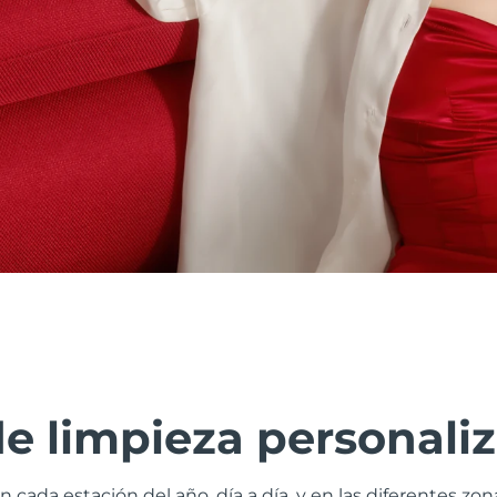
de limpieza personali
n cada estación del año, día a día, y en las diferentes zo