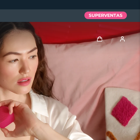
SUPERVENTAS
Iniciar sesión
Perfil de usuario
Mis dispositivos
Mis pedidos
Mis direcciones
Mis suscripciones