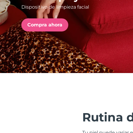
Dispositivo de limpieza facial
issa™ Teeth Whitening Set
Compra ahora
FAQ™ Dual LED Panel
POPULAR
Sorpresas especiales
Superventas
Rutina 
Tu piel puede variar e