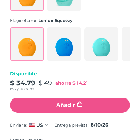
link.
Elegir el color:
Lemon Squeezy
Disponible
$ 34.79
$ 49
ahorra
$ 14.21
IVA y tasas incl.
Añadir
8/10/26
US
Enviar a:
Entrega prevista: