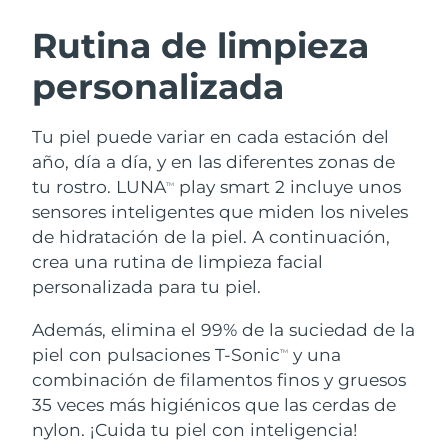
RUTINA SUECAS DE BELLEZA
Austria
Entrega prevista
8/9/26
Rutina de limpieza
personalizada
Baréin
Entrega prevista
8/10/26
Limpieza facial
Lifting facial
Bélgica
Entrega prevista
8/9/26
Tu piel puede variar en cada estación del
LUNA™ 4 pack
BEAR™ 2 pack
año, día a día, y en las diferentes zonas de
Bermudas
Entrega prevista
8/15/26
Anti-aging massage
Microcurrent toning
tu rostro. LUNA
play smart 2 incluye unos
TM
sensores inteligentes que miden los niveles
Bosnia y Herzegovina
Entrega prevista
8/12/26
de hidratación de la piel. A continuación,
Hidratación
Cuidado bucal
LUNA™ 4 Plus
BEAR™ 2 go
crea una rutina de limpieza facial
Brunéi
Entrega prevista
8/14/26
UFO™ 3 pack
issa™ 4
Massage, LED heating
Microcurrent toning on-the-go
personalizada para tu piel.
TRATAMIENTO ANTIEDAD FAQ™
Deep facial hydration
Hybrid silicone sonic toothbrush
Bulgaria
Entrega prevista
8/9/26
Además, elimina el 99% de la suciedad de la
NEW
piel con pulsaciones T-Sonic
y una
LUNA™ 4 Men
BEAR™ 2 eyes & lips
TM
Canadá
Entrega prevista
8/13/26
UFO™ 3 LED
issa™ 4 plus
combinación de filamentos finos y gruesos
For men, anti-aging massage
Microcurrent line smoothing device
Near-infrared and red light therapy
35 veces más higiénicos que las cerdas de
Smart hybrid silicone sonic toothbrush
Chile
Entrega prevista
8/13/26
device
Antiedad
Tratamientos LED
nylon. ¡Cuida tu piel con inteligencia!