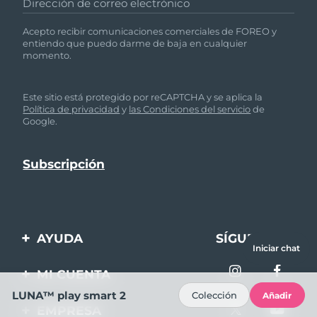
Dirección de correo electrónico
Acepto recibir comunicaciones comerciales de FOREO y
entiendo que puedo darme de baja en cualquier
momento.
Este sitio está protegido por reCAPTCHA y se aplica la
Política de privacidad
y
las Condiciones del servicio
de
Google.
AYUDA
SÍGUENOS
Iniciar chat
Contáctanos
MI CUENTA
Pedidos y envíos
LUNA™ play smart 2
Colección
Añadir
Registro de productos
EMPRESA