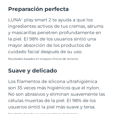
Preparación perfecta
Turquía
Entrega prevista
8/10/26
LUNA
play smart 2 te ayuda a que los
TM
Emiratos Árabes
Entrega prevista
8/10/26
ingredientes activos de tus cremas, sérums
Unidos
y mascarillas penetren profundamente en
la piel. El 98% de los usuarios sintió una
Reino Unido
Entrega prevista
8/9/26
mayor absorción de los productos de
Estados Unidos
Entrega prevista
8/10/26
cuidado facial después de su uso.
Resultados basados en ensayos clínicos de terceros
Uzbekistán
Entrega prevista
8/14/26
Suave y delicado
Vietnam
Entrega prevista
8/15/26
Los filamentos de silicona ultrahigiénica
son 35 veces más higiénicos que el nylon.
No son abrasivos y eliminan suavemente las
células muertas de la piel. El 98% de los
usuarios sintió la piel más suave y tersa.