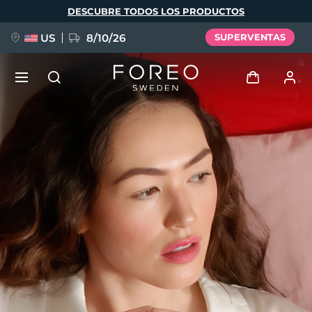
Pasar
DESCUBRE TODOS LOS PRODUCTOS
al
contenido
principal
US
8/10/26
SUPERVENTAS
NUEVO
Iniciar sesión
Idioma
BREAKING NEWS
Perfil de usuario
English
Deutsch
Español
Mis dispositivos
FAQ™ Pure Beauty-Tech Elixir
Français
Italiano
Português
Mis pedidos
Polski
Svenska
Русский
Türkçe
简体中文
繁體中文
Mis direcciones
issa™ Teeth Whitening Set
Mis suscripciones