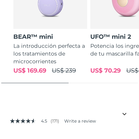
BEAR™ mini
UFO™ mini 2
La introducción perfecta a
Potencia los ingr
los tratamientos de
de tu mascarilla f
microcorrientes
US$ 169.69
US$ 239
US$ 70.29
US$
4.5
(171)
Write a review
4.5
out
of
5