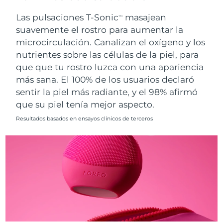
Singapur
Entrega prevista
8/11/26
Las pulsaciones T-Sonic
masajean
TM
suavemente el rostro para aumentar la
Eslovaquia
Entrega prevista
8/9/26
microcirculación. Canalizan el oxígeno y los
nutrientes sobre las células de la piel, para
Eslovenia
Entrega prevista
8/9/26
que que tu rostro luzca con una apariencia
Sudáfrica
Entrega prevista
8/17/26
más sana. El 100% de los usuarios declaró
sentir la piel más radiante, y el 98% afirmó
Corea del Sur
Entrega prevista
8/11/26
que su piel tenía mejor aspecto.
Resultados basados en ensayos clínicos de terceros
España
Entrega prevista
8/9/26
Suecia
Entrega prevista
8/9/26
Suiza
Entrega prevista
8/9/26
Taiwán
Entrega prevista
8/14/26
Tailandia
Entrega prevista
8/13/26