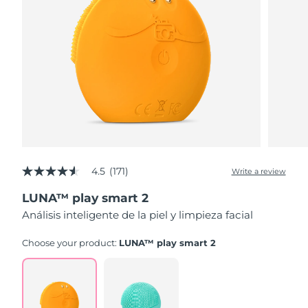
4.5
(171)
Write a review
4.5
out
LUNA™ play smart 2
of
5
Análisis inteligente de la piel y limpieza facial
stars,
average
rating
Choose your product:
LUNA™ play smart 2
value.
Read
171
Reviews.
Same
page