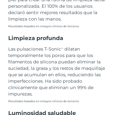
personalizada. El 100% de los usuarios
Filipinas
Entrega prevista
8/12/26
declaró sentir mejores resultados que la
limpieza con las manos.
Polonia
Entrega prevista
8/10/26
Resultados basados en ensayos clínicos de terceros
Portugal
Entrega prevista
8/9/26
Limpieza profunda
Puerto Rico
Entrega prevista
8/11/26
Las pulsaciones T-Sonic
dilatan
TM
temporalmente los poros para que los
Catar
Entrega prevista
8/10/26
filamentos de silicona puedan eliminar la
suciedad, la grasa y los restos de maquillaje
Reunión
Entrega prevista
8/14/26
que se acumulan en ellos, reduciendo las
imperfecciones. Ha sido probado
Rumanía
Entrega prevista
8/9/26
clínicamente que eliminan un 99% de
impurezas.
Rusia
Entrega prevista
8/17/26
Resultados basados en ensayos clínicos de terceros
Arabia Saudí
Entrega prevista
8/10/26
Luminosidad saludable