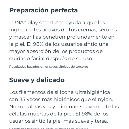
Preparación perfecta
Turquía
Entrega prevista
8/10/26
LUNA
play smart 2 te ayuda a que los
TM
Emiratos Árabes
Entrega prevista
8/10/26
ingredientes activos de tus cremas, sérums
Unidos
y mascarillas penetren profundamente en
la piel. El 98% de los usuarios sintió una
Reino Unido
Entrega prevista
8/9/26
mayor absorción de los productos de
Estados Unidos
Entrega prevista
8/10/26
cuidado facial después de su uso.
Resultados basados en ensayos clínicos de terceros
Uzbekistán
Entrega prevista
8/14/26
Suave y delicado
Vietnam
Entrega prevista
8/15/26
Los filamentos de silicona ultrahigiénica
son 35 veces más higiénicos que el nylon.
No son abrasivos y eliminan suavemente las
células muertas de la piel. El 98% de los
usuarios sintió la piel más suave y tersa.