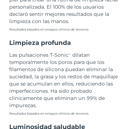
personalizada. El 100% de los usuarios
Filipinas
Entrega prevista
8/12/26
declaró sentir mejores resultados que la
limpieza con las manos.
Polonia
Entrega prevista
8/10/26
Resultados basados en ensayos clínicos de terceros
Portugal
Entrega prevista
8/9/26
Limpieza profunda
Puerto Rico
Entrega prevista
8/11/26
Las pulsaciones T-Sonic
dilatan
TM
temporalmente los poros para que los
Catar
Entrega prevista
8/10/26
filamentos de silicona puedan eliminar la
suciedad, la grasa y los restos de maquillaje
Reunión
Entrega prevista
8/14/26
que se acumulan en ellos, reduciendo las
imperfecciones. Ha sido probado
Rumanía
Entrega prevista
8/9/26
clínicamente que eliminan un 99% de
impurezas.
Rusia
Entrega prevista
8/17/26
Resultados basados en ensayos clínicos de terceros
Arabia Saudí
Entrega prevista
8/10/26
Luminosidad saludable