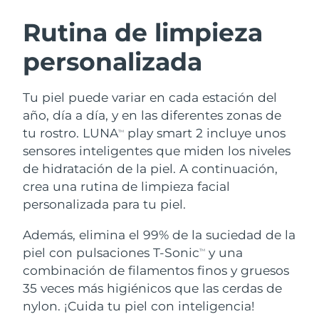
RUTINA SUECAS DE BELLEZA
Austria
Entrega prevista
8/9/26
Rutina de limpieza
personalizada
Baréin
Entrega prevista
8/10/26
Limpieza facial
Lifting facial
Bélgica
Entrega prevista
8/9/26
Tu piel puede variar en cada estación del
LUNA™ 4 pack
BEAR™ 2 pack
año, día a día, y en las diferentes zonas de
Bermudas
Entrega prevista
8/15/26
Anti-aging massage
Microcurrent toning
tu rostro. LUNA
play smart 2 incluye unos
TM
sensores inteligentes que miden los niveles
Bosnia y Herzegovina
Entrega prevista
8/12/26
de hidratación de la piel. A continuación,
Hidratación
Cuidado bucal
LUNA™ 4 Plus
BEAR™ 2 go
crea una rutina de limpieza facial
Brunéi
Entrega prevista
8/14/26
UFO™ 3 pack
issa™ 4
Massage, LED heating
Microcurrent toning on-the-go
personalizada para tu piel.
TRATAMIENTO ANTIEDAD FAQ™
Deep facial hydration
Hybrid silicone sonic toothbrush
Bulgaria
Entrega prevista
8/9/26
Además, elimina el 99% de la suciedad de la
NEW
piel con pulsaciones T-Sonic
y una
LUNA™ 4 Men
BEAR™ 2 eyes & lips
TM
Canadá
Entrega prevista
8/13/26
UFO™ 3 LED
issa™ 4 plus
combinación de filamentos finos y gruesos
For men, anti-aging massage
Microcurrent line smoothing device
Near-infrared and red light therapy
35 veces más higiénicos que las cerdas de
Smart hybrid silicone sonic toothbrush
Chile
Entrega prevista
8/13/26
device
Antiedad
Tratamientos LED
nylon. ¡Cuida tu piel con inteligencia!