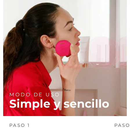
MODO DE USO
Simple y sencillo
PASO 1
PASO