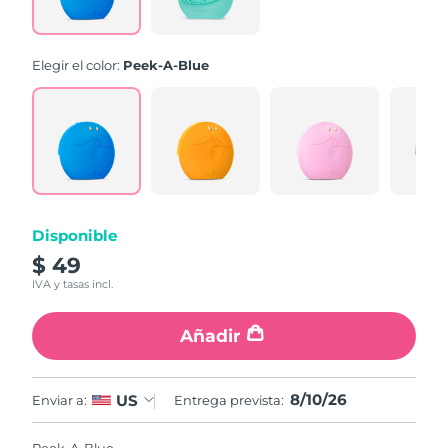
link.
Elegir el color:
Peek-A-Blue
Disponible
$ 49
IVA y tasas incl.
Añadir
8/10/26
US
Enviar a:
Entrega prevista: