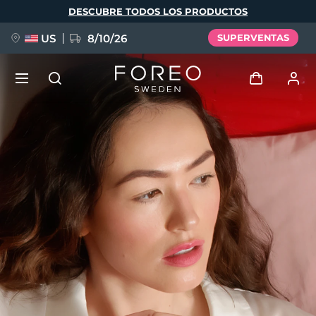
Pasar
DESCUBRE TODOS LOS PRODUCTOS
al
contenido
principal
US
8/10/26
SUPERVENTAS
NUEVO
Iniciar sesión
Idioma
BREAKING NEWS
Perfil de usuario
English
Deutsch
Español
Mis dispositivos
FAQ™ Pure Beauty-Tech Elixir
Français
Italiano
Português
Mis pedidos
Polski
Svenska
Русский
Türkçe
简体中文
繁體中文
Mis direcciones
issa™ Teeth Whitening Set
Mis suscripciones