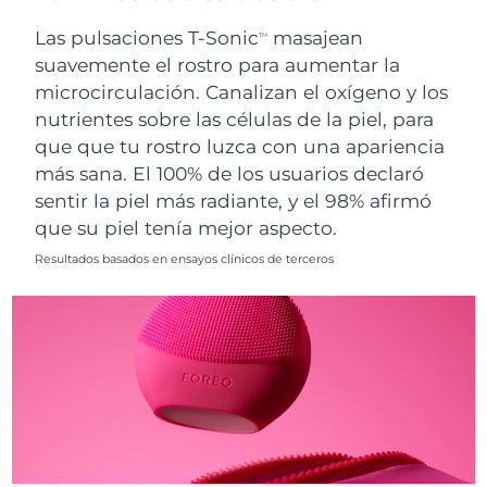
Singapur
Entrega prevista
8/11/26
Las pulsaciones T-Sonic
masajean
TM
suavemente el rostro para aumentar la
Eslovaquia
Entrega prevista
8/9/26
microcirculación. Canalizan el oxígeno y los
nutrientes sobre las células de la piel, para
Eslovenia
Entrega prevista
8/9/26
que que tu rostro luzca con una apariencia
Sudáfrica
Entrega prevista
8/17/26
más sana. El 100% de los usuarios declaró
sentir la piel más radiante, y el 98% afirmó
Corea del Sur
Entrega prevista
8/11/26
que su piel tenía mejor aspecto.
Resultados basados en ensayos clínicos de terceros
España
Entrega prevista
8/9/26
Suecia
Entrega prevista
8/9/26
Suiza
Entrega prevista
8/9/26
Taiwán
Entrega prevista
8/14/26
Tailandia
Entrega prevista
8/13/26