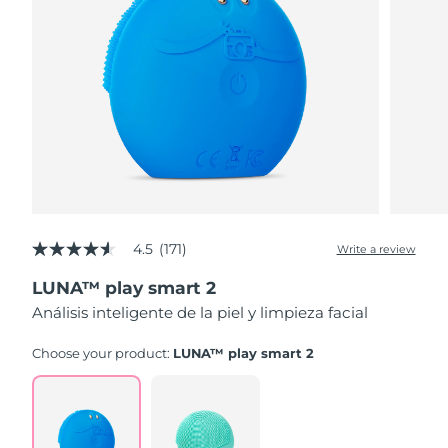
4.5
(171)
Write a review
4.5
out
LUNA™ play smart 2
of
5
Análisis inteligente de la piel y limpieza facial
stars,
average
rating
Choose your product:
LUNA™ play smart 2
value.
Read
171
Reviews.
Same
page