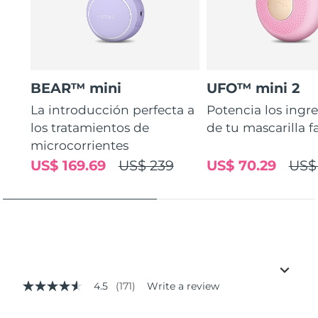
BEAR™ mini
UFO™ mini 2
La introducción perfecta a
Potencia los ingr
los tratamientos de
de tu mascarilla f
microcorrientes
US$ 169.69
US$ 239
US$ 70.29
US$
4.5
(171)
Write a review
4.5
out
of