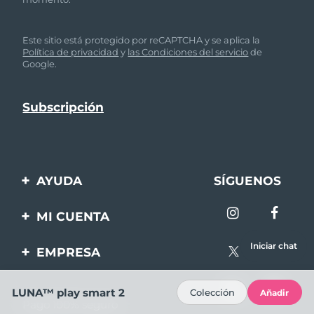
Este sitio está protegido por reCAPTCHA y se aplica la
Política de privacidad
y
las Condiciones del servicio
de
Google.
AYUDA
SÍGUENOS
Contáctanos
MI CUENTA
Pedidos y envíos
Registro de productos
Iniciar chat
EMPRESA
Garantía y devoluciones
Ayuda
Sobre FOREO
Preguntas frecuentes
LUNA™ play smart 2
Colección
Añadir
Pago 100% seguro
Afiliados