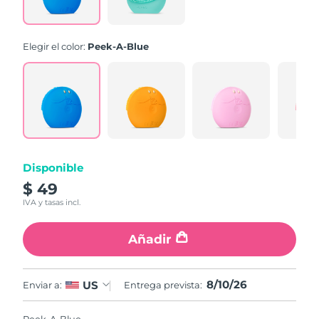
la
misma
página.
Elegir el color:
Peek-A-Blue
Disponible
$ 49
IVA y tasas incl.
Añadir
8/10/26
US
Enviar a:
Entrega prevista: