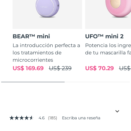
BEAR™ mini
UFO™ mini 2
La introducción perfecta a
Potencia los ingr
los tratamientos de
de tu mascarilla f
microcorrientes
US$ 169.69
US$ 239
US$ 70.29
US$
4.6
(185)
Escriba una reseña
4.6
de
5