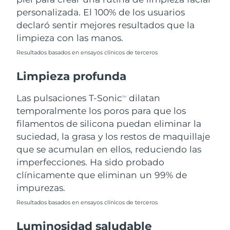
personalizada. El 100% de los usuarios
Filipinas
Entrega prevista
8/12/26
declaró sentir mejores resultados que la
limpieza con las manos.
Polonia
Entrega prevista
8/10/26
Resultados basados en ensayos clínicos de terceros
Portugal
Entrega prevista
8/9/26
Limpieza profunda
Puerto Rico
Entrega prevista
8/11/26
Las pulsaciones T-Sonic
dilatan
TM
temporalmente los poros para que los
Catar
Entrega prevista
8/10/26
filamentos de silicona puedan eliminar la
suciedad, la grasa y los restos de maquillaje
Reunión
Entrega prevista
8/14/26
que se acumulan en ellos, reduciendo las
imperfecciones. Ha sido probado
Rumanía
Entrega prevista
8/9/26
clínicamente que eliminan un 99% de
impurezas.
Rusia
Entrega prevista
8/17/26
Resultados basados en ensayos clínicos de terceros
Arabia Saudí
Entrega prevista
8/10/26
Luminosidad saludable