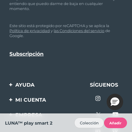
entiendo que puedo darme de baja en cualquier
momento.
Este sitio está protegido por reCAPTCHA y se aplica la
Política de privacidad
y
las Condiciones del servicio
de
Google.
AYUDA
SÍGUENOS
Contáctanos
MI CUENTA
Pedidos y envíos
Registro de productos
EMPRESA
Garantía y devoluciones
Ayuda
LUNA™ play smart 2
Colección
Añadir
Sobre FOREO
Preguntas frecuentes