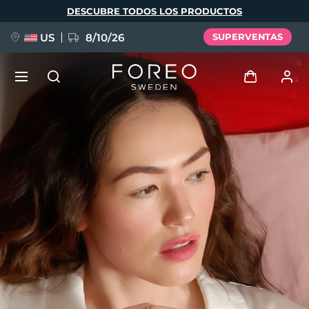
Pasar
DESCUBRE TODOS LOS PRODUCTOS
al
contenido
principal
US
8/10/26
SUPERVENTAS
NUEVO
Iniciar sesión
Idioma
BREAKING NEWS
Perfil de usuario
English
Deutsch
Español
Mis dispositivos
FAQ™ Pure Beauty-Tech Elixir
Français
Italiano
Português
Mis pedidos
Polski
Svenska
Русский
Türkçe
简体中文
繁體中文
Mis direcciones
issa™ Teeth Whitening Set
Mis suscripciones