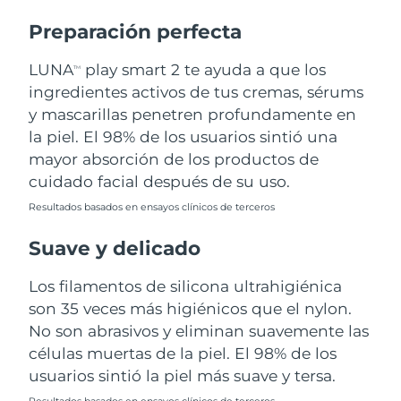
Preparación perfecta
Turquía
Entrega prevista
8/10/26
LUNA
play smart 2 te ayuda a que los
TM
Emiratos Árabes
Entrega prevista
8/10/26
ingredientes activos de tus cremas, sérums
Unidos
y mascarillas penetren profundamente en
la piel. El 98% de los usuarios sintió una
Reino Unido
Entrega prevista
8/9/26
mayor absorción de los productos de
Estados Unidos
Entrega prevista
8/10/26
cuidado facial después de su uso.
Resultados basados en ensayos clínicos de terceros
Uzbekistán
Entrega prevista
8/14/26
Suave y delicado
Vietnam
Entrega prevista
8/15/26
Los filamentos de silicona ultrahigiénica
son 35 veces más higiénicos que el nylon.
No son abrasivos y eliminan suavemente las
células muertas de la piel. El 98% de los
usuarios sintió la piel más suave y tersa.