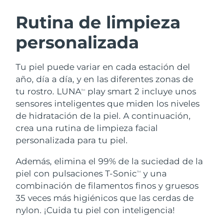
RUTINA SUECAS DE BELLEZA
Austria
Entrega prevista
8/9/26
Rutina de limpieza
personalizada
Baréin
Entrega prevista
8/10/26
Limpieza facial
Lifting facial
Bélgica
Entrega prevista
8/9/26
Tu piel puede variar en cada estación del
LUNA™ 4 pack
BEAR™ 2 pack
año, día a día, y en las diferentes zonas de
Bermudas
Entrega prevista
8/15/26
Anti-aging massage
Microcurrent toning
tu rostro. LUNA
play smart 2 incluye unos
TM
sensores inteligentes que miden los niveles
Bosnia y Herzegovina
Entrega prevista
8/12/26
de hidratación de la piel. A continuación,
Hidratación
Cuidado bucal
LUNA™ 4 Plus
BEAR™ 2 go
crea una rutina de limpieza facial
Brunéi
Entrega prevista
8/14/26
UFO™ 3 pack
issa™ 4
Massage, LED heating
Microcurrent toning on-the-go
personalizada para tu piel.
TRATAMIENTO ANTIEDAD FAQ™
Deep facial hydration
Hybrid silicone sonic toothbrush
Bulgaria
Entrega prevista
8/9/26
Además, elimina el 99% de la suciedad de la
NEW
piel con pulsaciones T-Sonic
y una
LUNA™ 4 Men
BEAR™ 2 eyes & lips
TM
Canadá
Entrega prevista
8/13/26
UFO™ 3 LED
issa™ 4 plus
combinación de filamentos finos y gruesos
For men, anti-aging massage
Microcurrent line smoothing device
Near-infrared and red light therapy
35 veces más higiénicos que las cerdas de
Smart hybrid silicone sonic toothbrush
Chile
Entrega prevista
8/13/26
device
Antiedad
Tratamientos LED
nylon. ¡Cuida tu piel con inteligencia!