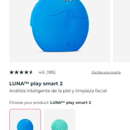
4.6
(185)
Escriba una reseña
4.6
de
LUNA™ play smart 2
5
estrellas,
Análisis inteligente de la piel y limpieza facial
valor
medio
de
Choose your product:
LUNA™ play smart 2
valoración.
Read
185
Reviews.
Enlace
en