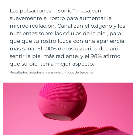
Singapur
Entrega prevista
8/11/26
Las pulsaciones T-Sonic
masajean
TM
suavemente el rostro para aumentar la
Eslovaquia
Entrega prevista
8/9/26
microcirculación. Canalizan el oxígeno y los
nutrientes sobre las células de la piel, para
Eslovenia
Entrega prevista
8/9/26
que que tu rostro luzca con una apariencia
Sudáfrica
Entrega prevista
8/17/26
más sana. El 100% de los usuarios declaró
sentir la piel más radiante, y el 98% afirmó
Corea del Sur
Entrega prevista
8/11/26
que su piel tenía mejor aspecto.
Resultados basados en ensayos clínicos de terceros
España
Entrega prevista
8/9/26
Suecia
Entrega prevista
8/9/26
Suiza
Entrega prevista
8/9/26
Taiwán
Entrega prevista
8/14/26
Tailandia
Entrega prevista
8/13/26