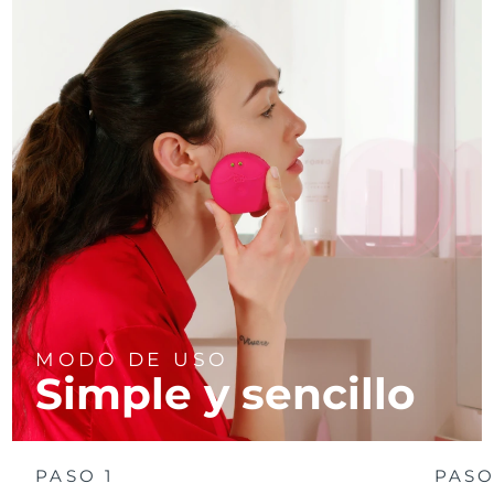
MODO DE USO
Simple y sencillo
PASO 1
PASO