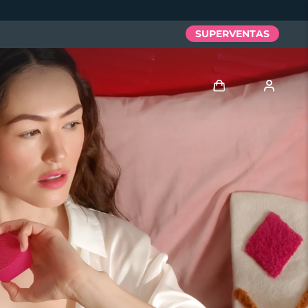
SUPERVENTAS
Iniciar sesión
Perfil de usuario
Mis dispositivos
Mis pedidos
Mis direcciones
Mis suscripciones