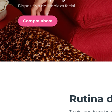
Dispositivo de limpieza facial
issa™ Teeth Whitening Set
Compra ahora
FAQ™ Dual LED Panel
POPULAR
Sorpresas especiales
Superventas
Rutina 
Tu piel puede variar e