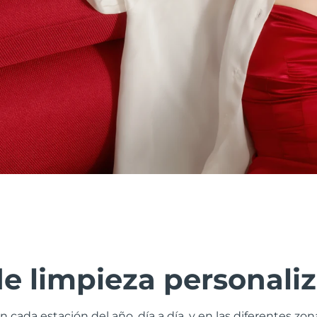
de limpieza personali
n cada estación del año, día a día, y en las diferentes zo