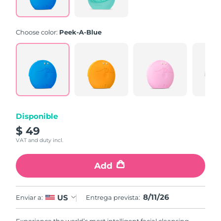
link.
Choose color:
Peek-A-Blue
Disponible
$ 49
VAT and duty incl.
Add
8/11/26
US
Enviar a:
Entrega prevista: