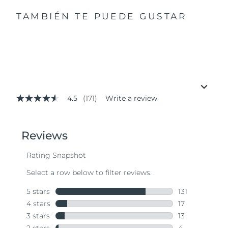
TAMBIÉN TE PUEDE GUSTAR
4.5
(171)
Write a review
4.5
out
of
5
stars,
average
rating
value.
Read
171
Reviews.
Same
page
link.