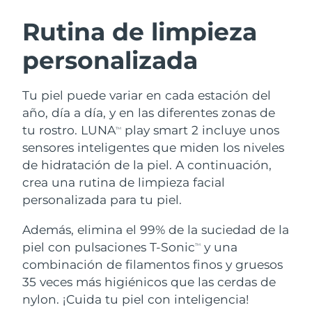
RUTINA SUECAS DE BELLEZA
Austria
Entrega prevista
8/10/26
Rutina de limpieza
personalizada
Baréin
Entrega prevista
8/11/26
Limpieza facial
Lifting facial
Bélgica
Entrega prevista
8/10/26
Tu piel puede variar en cada estación del
LUNA™ 4 pack
BEAR™ 2 pack
año, día a día, y en las diferentes zonas de
Bermudas
Entrega prevista
8/16/26
Anti-aging massage
Microcurrent toning
tu rostro. LUNA
play smart 2 incluye unos
TM
sensores inteligentes que miden los niveles
Bosnia y Herzegovina
Entrega prevista
8/13/26
de hidratación de la piel. A continuación,
Hidratación
Cuidado bucal
LUNA™ 4 Plus
BEAR™ 2 go
crea una rutina de limpieza facial
Brunéi
Entrega prevista
8/15/26
UFO™ 3 pack
issa™ 4
Massage, LED heating
Microcurrent toning on-the-go
personalizada para tu piel.
TRATAMIENTO ANTIEDAD FAQ™
Deep facial hydration
Hybrid silicone sonic toothbrush
Bulgaria
Entrega prevista
8/10/26
Además, elimina el 99% de la suciedad de la
NEW
piel con pulsaciones T-Sonic
y una
LUNA™ 4 Men
BEAR™ 2 eyes & lips
TM
Canadá
Entrega prevista
8/14/26
UFO™ 3 LED
issa™ 4 plus
combinación de filamentos finos y gruesos
For men, anti-aging massage
Microcurrent line smoothing device
Near-infrared and red light therapy
35 veces más higiénicos que las cerdas de
Smart hybrid silicone sonic toothbrush
Chile
Entrega prevista
8/14/26
device
Antiedad
Tratamientos LED
nylon. ¡Cuida tu piel con inteligencia!