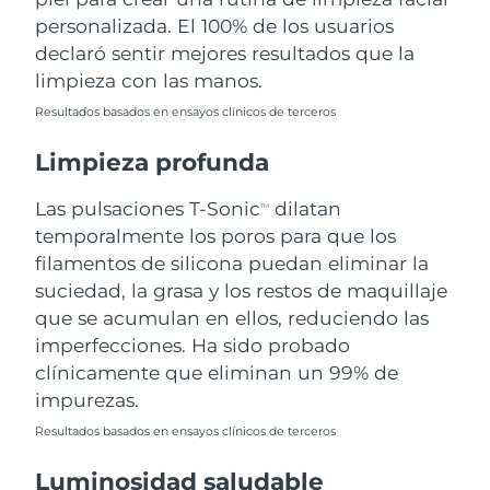
personalizada. El 100% de los usuarios
Filipinas
Entrega prevista
8/13/26
declaró sentir mejores resultados que la
limpieza con las manos.
Polonia
Entrega prevista
8/11/26
Resultados basados en ensayos clínicos de terceros
Portugal
Entrega prevista
8/10/26
Limpieza profunda
Puerto Rico
Entrega prevista
8/12/26
Las pulsaciones T-Sonic
dilatan
TM
temporalmente los poros para que los
Catar
Entrega prevista
8/11/26
filamentos de silicona puedan eliminar la
suciedad, la grasa y los restos de maquillaje
Reunión
Entrega prevista
8/15/26
que se acumulan en ellos, reduciendo las
imperfecciones. Ha sido probado
Rumanía
Entrega prevista
8/10/26
clínicamente que eliminan un 99% de
impurezas.
Rusia
Entrega prevista
8/18/26
Resultados basados en ensayos clínicos de terceros
Arabia Saudí
Entrega prevista
8/11/26
Luminosidad saludable