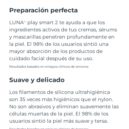
Preparación perfecta
Turquía
Entrega prevista
8/11/26
LUNA
play smart 2 te ayuda a que los
TM
Emiratos Árabes
Entrega prevista
8/11/26
ingredientes activos de tus cremas, sérums
Unidos
y mascarillas penetren profundamente en
la piel. El 98% de los usuarios sintió una
Reino Unido
Entrega prevista
8/10/26
mayor absorción de los productos de
Estados Unidos
Entrega prevista
8/11/26
cuidado facial después de su uso.
Resultados basados en ensayos clínicos de terceros
Uzbekistán
Entrega prevista
8/15/26
Suave y delicado
Vietnam
Entrega prevista
8/16/26
Los filamentos de silicona ultrahigiénica
son 35 veces más higiénicos que el nylon.
No son abrasivos y eliminan suavemente las
células muertas de la piel. El 98% de los
usuarios sintió la piel más suave y tersa.