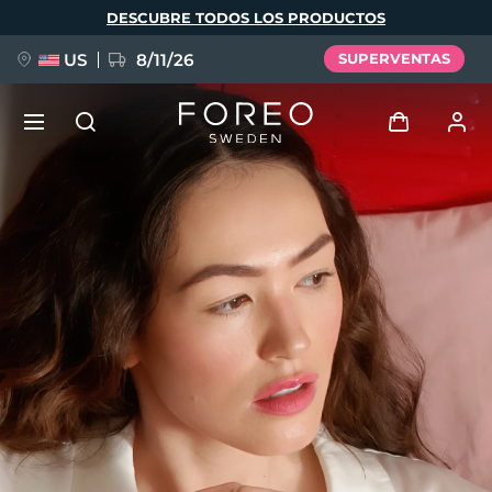
Pasar
DESCUBRE TODOS LOS PRODUCTOS
al
contenido
principal
US
8/11/26
SUPERVENTAS
NUEVO
Iniciar sesión
Idioma
BREAKING NEWS
Perfil de usuario
English
Deutsch
Español
Mis dispositivos
FAQ™ Pure Beauty-Tech Elixir
Français
Italiano
Português
Mis pedidos
Polski
Svenska
Русский
Türkçe
简体中文
繁體中文
Mis direcciones
issa™ Teeth Whitening Set
Mis suscripciones