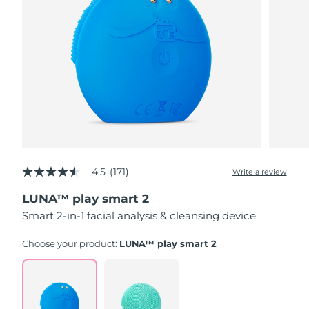
4.5
(171)
Write a review
4.5
out
LUNA™ play smart 2
of
5
Smart 2-in-1 facial analysis & cleansing device
stars,
average
rating
Choose your product:
LUNA™ play smart 2
value.
Read
171
Reviews.
Same
page