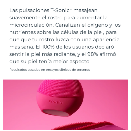
Singapur
Entrega prevista
8/12/26
Las pulsaciones T-Sonic
masajean
TM
suavemente el rostro para aumentar la
Eslovaquia
Entrega prevista
8/10/26
microcirculación. Canalizan el oxígeno y los
nutrientes sobre las células de la piel, para
Eslovenia
Entrega prevista
8/10/26
que que tu rostro luzca con una apariencia
Sudáfrica
Entrega prevista
8/18/26
más sana. El 100% de los usuarios declaró
sentir la piel más radiante, y el 98% afirmó
Corea del Sur
Entrega prevista
8/12/26
que su piel tenía mejor aspecto.
Resultados basados en ensayos clínicos de terceros
España
Entrega prevista
8/10/26
Suecia
Entrega prevista
8/10/26
Suiza
Entrega prevista
8/10/26
Taiwán
Entrega prevista
8/15/26
Tailandia
Entrega prevista
8/14/26