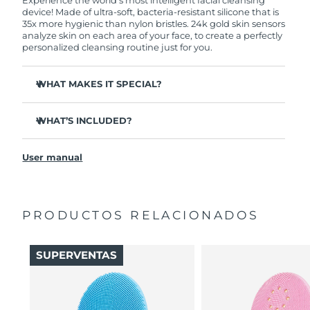
Experience the world’s most intelligent facial cleansing
device! Made of ultra-soft, bacteria-resistant silicone that is
35x more hygienic than nylon bristles. 24k gold skin sensors
analyze skin on each area of your face, to create a perfectly
personalized cleansing routine just for you.
WHAT MAKES IT SPECIAL?
Measures skin moisture levels for a perfectly tailored
cleanse.
WHAT’S INCLUDED?
Clinically proven to remove 99% of dirt, oil & makeup
LUNA
play smart 2
™
residue.
User manual
Quick start guide
Ultra-soft silicone touchpoints gently exfoliate dead skin
cells without being abrasive.
General manual
Massages face to boost microcirculation, for a brighter
complexion.
PRODUCTOS RELACIONADOS
Thin & thick touchpoints to cleanse delicate & oily areas.
Palm-sized, ergonomic & lightweight design. Free of
SUPERVENTAS
BPA & phthalates.