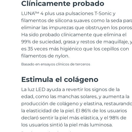
Clínicamente probado
Near-infrared and red light therapy device
Smart hybrid silicone sonic toothbrush
LUNA™ 4 plus usa pulsaciones T-Sonic y
Antiedad
Tratamientos LED
LUNA™ 4 mini
Lifting facial
filamentos de silicona suaves como la seda par
FAQ™ 101
FAQ™ 201
UFO™ 3 mini
issa™ 4 smile
For young skin, T-zone
Premium anti-aging skincare
eliminar las impurezas que obstruyen los poros
NEW
Clinical anti-aging
LED mask
Red light therapy device for young skin
Hybrid silicone sonic toothbrush
Ha sido probado clínicamente que elimina el
Crecimiento del
Rejuvenecimiento
99% de suciedad, grasa y restos de maquillaje, 
cabello
LUNA™ 4 go
Dispositivos BEAR™
cutáneo
es 35 veces más higiénico que los cepillos con
FAQ™ 102
FAQ™ 202
UFO™ 3 go
issa™ 4 baby
For travel or gym bag
All premium facelift devices
filamentos de nylon.
FAQ™ 301
FAQ™ 501
Advanced clinical anti-aging
LED mask
Portable red light therapy
For ages 0-3
NEW
LED hair strengthening scalp massager
Full-Spectrum Red Light Therapy
Basado en ensayos clínicos de terceros
Cuidado de la piel LUNA™
Estimula el colágeno
FAQ™ 103
FAQ™ 211
Suplementos
Mascarillas
issa™ Teeth Whitening Set
Premium cleansers & balm
FAQ™ Scalp Serum
FAQ™ 502
Luxurious clinical anti-aging set
Anti-aging neck & décolleté LED mask
Rejuvenation & hydration
Dual LED + sonic device & 18% PAP gel
La luz LED ayuda a revertir los signos de la
Scalp recovery probiotic serum
Full-Spectrum Red Light Therapy
edad, como las manchas solares, y aumenta la
Dispositivos LUNA™
TRATAMIENTOS ESPECIALIZADOS
producción de colágeno y elastina, restaurand
FAQ™ P1 Primer
FAQ™ 221
Dispositivos UFO™
Dispositivos ISSA™
All facial cleansing devices
la elasticidad de la piel. El 86% de los usuarios
FAQ™ Cuidado de la piel
Manuka honey primer
Anti-aging LED hand mask
FAQ™ Red Light Serum
All deep facial hydration devices
All silicone sonic toothbrushes
declaró sentir la piel más elástica, y el 98% de
All FAQ™ skincare
los usuarios sintió la piel más luminosa.