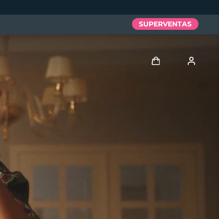
SUPERVENTAS
Iniciar sesión
Perfil de usuario
Mis dispositivos
Mis pedidos
Mis direcciones
Mis suscripciones