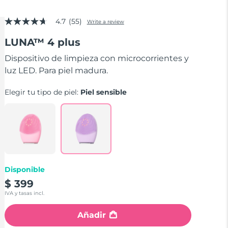
4.7
(55)
Write a review
4.7
out
LUNA™ 4 plus
of
5
stars,
Dispositivo de limpieza con microcorrientes y
average
luz LED. Para piel madura.
rating
value.
Read
Elegir tu tipo de piel:
Piel sensible
55
Reviews.
Same
page
link.
Disponible
$ 399
IVA y tasas incl.
Añadir