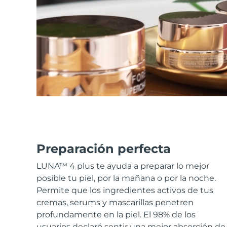
Cuidado de la piel KIWI™
All acne treatment devices
All revitalizing eye massagers
Serum
issa™ Teeth Whitening Gel
Advanced pore care essentials
For healthy hair
18% PAP
Cosméticos
Hombres
Comprar todo
FOREO APP
Preparación perfecta
LUNA™ 4 plus te ayuda a preparar lo mejor
ACERCA DE
posible tu piel, por la mañana o por la noche.
Permite que los ingredientes activos de tus
cremas, serums y mascarillas penetren
profundamente en la piel. El 98% de los
usuarios declaró sentir una mejor absorción de