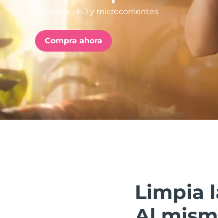
Limpieza LED y microcorrientes
issa™ Teeth Whitening Set
Compra ahora
FAQ™ Dual LED Panel
POPULAR
Sorpresas especiales
Superventas
Limpia l
Al mism