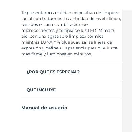
Te presentamos el único dispositivo de limpieza
facial con tratamientos antiedad de nivel clínico,
basados en una combinación de
microcorrientes y terapia de luz LED. Mima tu
piel con una agradable limpieza térmica
mientras LUNA™ 4 plus suaviza las líneas de
expresión y define su apariencia para que luzca
más firme y luminosa en minutos.
¿POR QUÉ ES ESPECIAL?
Elimina el 99,5% de suciedad, grasa y restos
de maquillaje de la piel. Clínicamente
QUÉ INCLUYE
probado.
LUNA
4 plus
™
35 veces más higiénico que los cepillos con
Manual de usuario
filamentos de nylon.
Cable de carga USB
El 98% de los usuarios declaró sentir la piel
Guía de inicio rápido
más suave, luminosa y uniforme.
Manual de uso