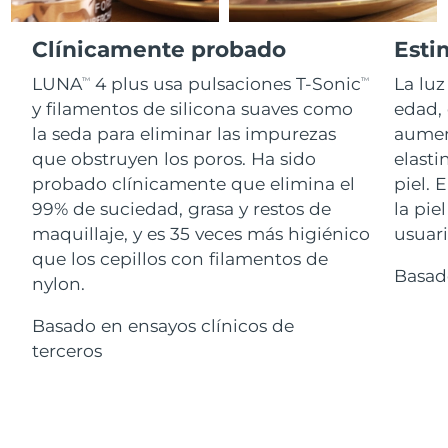
Advanced pore care essentials
For healthy hair
18% PAP
Israel
Entrega prevista
8/14/26
Cosméticos
Hombres
Clínicamente probado
Esti
Italia
Entrega prevista
8/10/26
LUNA
4 plus usa pulsaciones T-Sonic
La luz
TM
TM
y filamentos de silicona suaves como
edad,
Japón
Entrega prevista
8/13/26
la seda para eliminar las impurezas
aumen
Comprar todo
que obstruyen los poros. Ha sido
elasti
Jersey
Entrega prevista
8/15/26
probado clínicamente que elimina el
piel. 
99% de suciedad, grasa y restos de
la pie
Kazajistán
Entrega prevista
8/12/26
maquillaje, y es 35 veces más higiénico
usuari
FOREO APP
que los cepillos con filamentos de
Kuwait
Entrega prevista
8/10/26
Basad
ACERCA DE
nylon.
Letonia
Entrega prevista
8/10/26
Basado en ensayos clínicos de
terceros
Líbano
Entrega prevista
8/11/26
Lituania
Entrega prevista
8/10/26
Luxemburgo
Entrega prevista
8/10/26