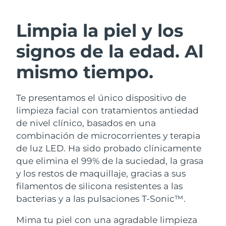
RUTINA SUECAS DE BELLEZA
Austria
Entrega prevista
8/10/26
Limpia la piel y los
Baréin
Entrega prevista
8/11/26
signos de la edad. Al
Limpieza facial
Lifting facial
Bélgica
Entrega prevista
8/10/26
mismo tiempo.
LUNA™ 4 pack
BEAR™ 2 pack
Bermudas
Entrega prevista
8/16/26
Anti-aging massage
Microcurrent toning
Te presentamos el único dispositivo de
limpieza facial con tratamientos antiedad
Bosnia y Herzegovina
Entrega prevista
8/13/26
Hidratación
Cuidado bucal
de nivel clínico, basados en una
LUNA™ 4 Plus
BEAR™ 2 go
Brunéi
combinación de microcorrientes y terapia
Entrega prevista
8/15/26
UFO™ 3 pack
issa™ 4
Massage, LED heating
Microcurrent toning on-the-go
de luz LED. Ha sido probado clínicamente
TRATAMIENTO ANTIEDAD FAQ™
Deep facial hydration
Hybrid silicone sonic toothbrush
Bulgaria
Entrega prevista
8/10/26
que elimina el 99% de la suciedad, la grasa
y los restos de maquillaje, gracias a sus
NEW
LUNA™ 4 Men
BEAR™ 2 eyes & lips
Canadá
Entrega prevista
8/14/26
UFO™ 3 LED
filamentos de silicona resistentes a las
issa™ 4 plus
For men, anti-aging massage
Microcurrent line smoothing device
bacterias y a las pulsaciones T-Sonic™.
Near-infrared and red light therapy
Smart hybrid silicone sonic toothbrush
Chile
Entrega prevista
8/14/26
device
Antiedad
Tratamientos LED
Mima tu piel con una agradable limpieza