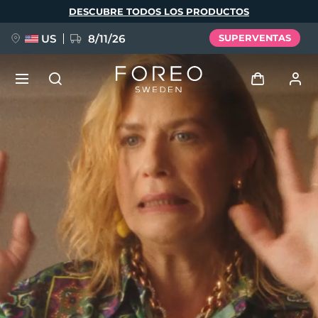
Pasar
DESCUBRE TODOS LOS PRODUCTOS
al
contenido
principal
US
8/11/26
SUPERVENTAS
NUEVO
Iniciar sesión
Idioma
BREAKING NEWS
Perfil de usuario
English
Deutsch
Español
Mis dispositivos
FAQ™ Pure Beauty-Tech Elixir
Français
Italiano
Português
Mis pedidos
Polski
Svenska
Русский
Türkçe
简体中文
繁體中文
Mis direcciones
issa™ Teeth Whitening Set
Mis suscripciones