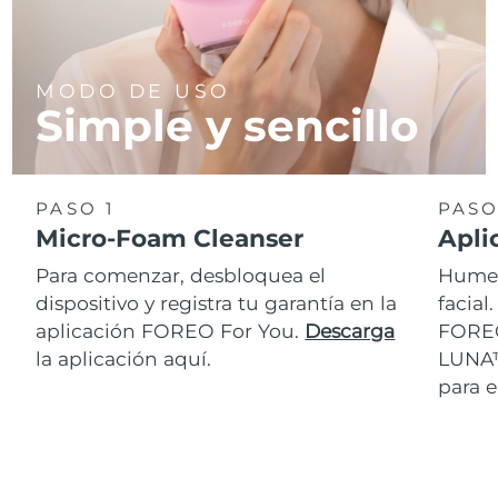
MODO DE USO
Simple y sencillo
PASO 1
PASO
Micro-Foam Cleanser
Apli
Para comenzar, desbloquea el
Humed
dispositivo y registra tu garantía en la
facial
aplicación FOREO For You.
Descarga
FOREO
la aplicación aquí.
LUNA™
para 