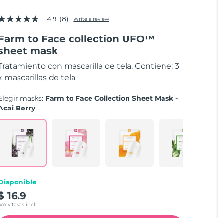
4.9
(8)
Write a review
4.9
out
Farm to Face collection UFO™
of
5
sheet mask
stars,
average
Tratamiento con mascarilla de tela. Contiene: 3
rating
value.
x mascarillas de tela
Read
8
Elegir masks:
Farm to Face Collection Sheet Mask -
Reviews.
Same
Acai Berry
page
link.
Disponible
$ 16.9
IVA y tasas incl.