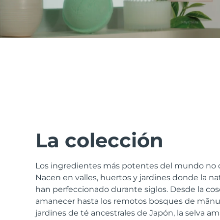
issa™ Teeth Whitening Set
FAQ™ Dual LED Panel
POPULAR
La colección
Los ingredientes más potentes del mundo no c
Sorpresas especiales
Superventas
Nacen en valles, huertos y jardines donde la natu
han perfeccionado durante siglos. Desde la cos
amanecer hasta los remotos bosques de mānuk
jardines de té ancestrales de Japón, la selva am