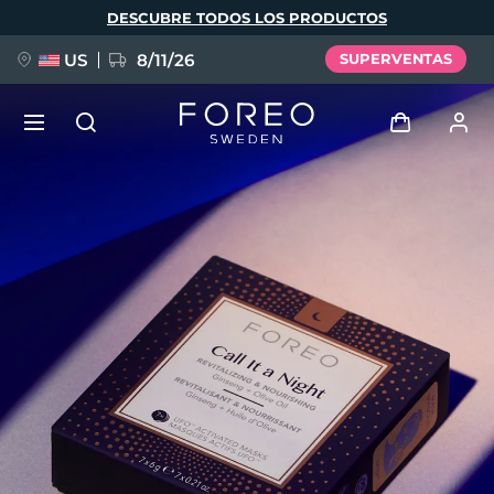
Pasar
DESCUBRE TODOS LOS PRODUCTOS
al
contenido
principal
US
8/11/26
SUPERVENTAS
NUEVO
Iniciar sesión
Idioma
BREAKING NEWS
Perfil de usuario
English
Deutsch
Español
Mis dispositivos
FAQ™ Pure Beauty-Tech Elixir
Français
Italiano
Português
Mis pedidos
Polski
Svenska
Русский
Türkçe
简体中文
繁體中文
Mis direcciones
issa™ Teeth Whitening Set
Mis suscripciones