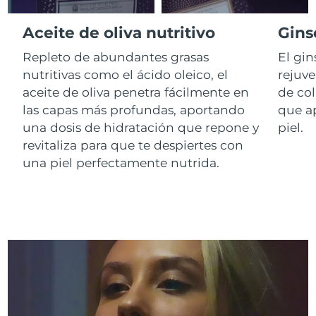
Aceite de oliva nutritivo
Gins
RAE de Macao
Entrega prevista
8/12/26
(China)
Repleto de abundantes grasas
El gi
nutritivas como el ácido oleico, el
rejuv
Malasia
Entrega prevista
8/13/26
aceite de oliva penetra fácilmente en
de co
las capas más profundas, aportando
que ap
Malta
Entrega prevista
8/10/26
una dosis de hidratación que repone y
piel.
revitaliza para que te despiertes con
México
Entrega prevista
8/14/26
una piel perfectamente nutrida.
Mónaco
Entrega prevista
8/11/26
Países Bajos
Entrega prevista
8/10/26
Nueva Zelanda
Entrega prevista
8/10/26
Noruega
Entrega prevista
8/10/26
Omán
Entrega prevista
8/13/26