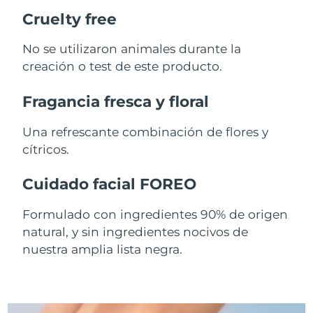
Singapur
Entrega prevista
8/12/26
Cruelty free
Eslovaquia
Entrega prevista
8/10/26
No se utilizaron animales durante la
creación o test de este producto.
Eslovenia
Entrega prevista
8/10/26
Fragancia fresca y floral
Sudáfrica
Entrega prevista
8/18/26
Una refrescante combinación de flores y
Corea del Sur
Entrega prevista
8/12/26
cítricos.
España
Entrega prevista
8/10/26
Cuidado facial FOREO
Suecia
Entrega prevista
8/10/26
Formulado con ingredientes 90% de origen
natural, y sin ingredientes nocivos de
Suiza
Entrega prevista
8/10/26
nuestra amplia lista negra.
Taiwán
Entrega prevista
8/15/26
Tailandia
Entrega prevista
8/14/26