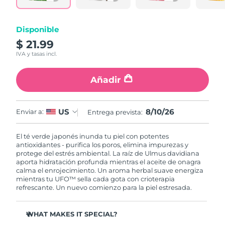
RAE de Macao
Entrega prevista
8/12/26
Disponible
(China)
$ 21.99
IVA y tasas incl.
Malasia
Entrega prevista
8/13/26
Añadir
Malta
Entrega prevista
8/10/26
México
Entrega prevista
8/14/26
8/10/26
US
Enviar a:
Entrega prevista:
Mónaco
Entrega prevista
8/11/26
El té verde japonés inunda tu piel con potentes
antioxidantes - purifica los poros, elimina impurezas y
Países Bajos
Entrega prevista
8/10/26
protege del estrés ambiental. La raíz de Ulmus davidiana
aporta hidratación profunda mientras el aceite de onagra
calma el enrojecimiento. Un aroma herbal suave energiza
Nueva Zelanda
Entrega prevista
8/10/26
mientras tu UFO™ sella cada gota con crioterapia
refrescante. Un nuevo comienzo para la piel estresada.
Noruega
Entrega prevista
8/10/26
WHAT MAKES IT SPECIAL?
Omán
Entrega prevista
8/13/26