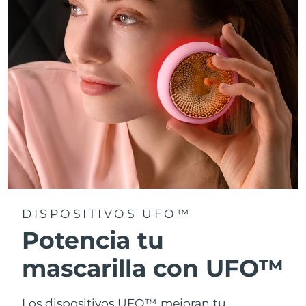
Turquía
Entrega prevista
8/11/26
Emiratos Árabes
Entrega prevista
8/11/26
Unidos
Reino Unido
Entrega prevista
8/10/26
Estados Unidos
Entrega prevista
8/11/26
Uzbekistán
Entrega prevista
8/15/26
Vietnam
Entrega prevista
8/16/26
DISPOSITIVOS UFO™
Potencia tu
mascarilla con UFO™
Los dispositivos UFO™ mejoran tu