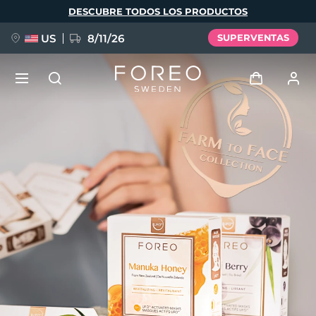
Pasar
DESCUBRE TODOS LOS PRODUCTOS
al
contenido
principal
US
8/11/26
SUPERVENTAS
NUEVO
Iniciar sesión
Idioma
BREAKING NEWS
Perfil de usuario
English
Deutsch
Español
Mis dispositivos
FAQ™ Pure Beauty-Tech Elixir
Français
Italiano
Português
Mis pedidos
Polski
Svenska
Русский
Türkçe
简体中文
繁體中文
Mis direcciones
issa™ Teeth Whitening Set
Mis suscripciones