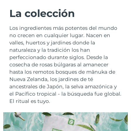
RUTINA SUECAS DE BELLEZA
Austria
Entrega prevista
8/10/26
La colección
Baréin
Entrega prevista
8/11/26
Los ingredientes más potentes del mundo
Limpieza facial
Lifting facial
no crecen en cualquier lugar. Nacen en
Bélgica
Entrega prevista
8/10/26
valles, huertos y jardines donde la
LUNA™ 4 pack
BEAR™ 2 pack
naturaleza y la tradición los han
Bermudas
Entrega prevista
8/16/26
Anti-aging massage
Microcurrent toning
perfeccionado durante siglos. Desde la
Bosnia y Herzegovina
cosecha de rosas búlgaras al amanecer
Entrega prevista
8/13/26
Hidratación
Cuidado bucal
hasta los remotos bosques de mānuka de
LUNA™ 4 Plus
BEAR™ 2 go
Brunéi
Entrega prevista
8/15/26
Nueva Zelanda, los jardines de té
UFO™ 3 pack
issa™ 4
Massage, LED heating
Microcurrent toning on-the-go
ancestrales de Japón, la selva amazónica y
TRATAMIENTO ANTIEDAD FAQ™
Deep facial hydration
Hybrid silicone sonic toothbrush
Bulgaria
Entrega prevista
8/10/26
el Pacífico tropical - la búsqueda fue global.
El ritual es tuyo.
NEW
LUNA™ 4 Men
BEAR™ 2 eyes & lips
Canadá
Entrega prevista
8/14/26
UFO™ 3 LED
issa™ 4 plus
For men, anti-aging massage
Microcurrent line smoothing device
Near-infrared and red light therapy
Smart hybrid silicone sonic toothbrush
Chile
Entrega prevista
8/14/26
device
Antiedad
Tratamientos LED