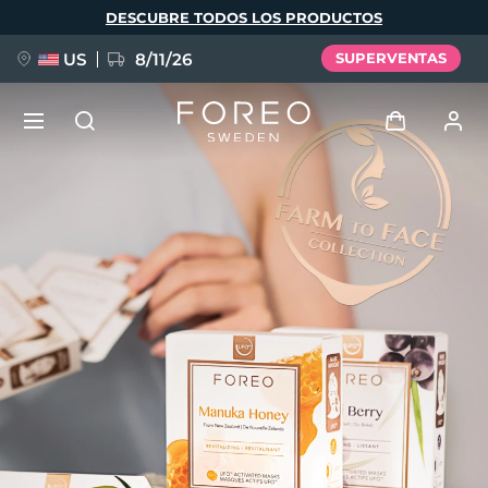
Pasar
DESCUBRE TODOS LOS PRODUCTOS
al
contenido
principal
US
8/11/26
SUPERVENTAS
NUEVO
Iniciar sesión
Idioma
BREAKING NEWS
Perfil de usuario
English
Deutsch
Español
Mis dispositivos
FAQ™ Pure Beauty-Tech Elixir
Français
Italiano
Português
Mis pedidos
Polski
Svenska
Русский
Türkçe
简体中文
繁體中文
Mis direcciones
issa™ Teeth Whitening Set
Mis suscripciones