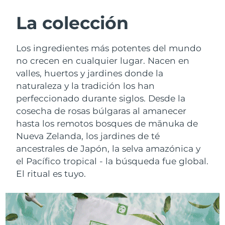
RUTINA SUECAS DE BELLEZA
Austria
Entrega prevista
8/10/26
La colección
Baréin
Entrega prevista
8/11/26
Los ingredientes más potentes del mundo
Limpieza facial
Lifting facial
no crecen en cualquier lugar. Nacen en
Bélgica
Entrega prevista
8/10/26
valles, huertos y jardines donde la
LUNA™ 4 pack
BEAR™ 2 pack
naturaleza y la tradición los han
Bermudas
Entrega prevista
8/16/26
Anti-aging massage
Microcurrent toning
perfeccionado durante siglos. Desde la
Bosnia y Herzegovina
cosecha de rosas búlgaras al amanecer
Entrega prevista
8/13/26
Hidratación
Cuidado bucal
hasta los remotos bosques de mānuka de
LUNA™ 4 Plus
BEAR™ 2 go
Brunéi
Entrega prevista
8/15/26
Nueva Zelanda, los jardines de té
UFO™ 3 pack
issa™ 4
Massage, LED heating
Microcurrent toning on-the-go
ancestrales de Japón, la selva amazónica y
TRATAMIENTO ANTIEDAD FAQ™
Deep facial hydration
Hybrid silicone sonic toothbrush
Bulgaria
Entrega prevista
8/10/26
el Pacífico tropical - la búsqueda fue global.
El ritual es tuyo.
NEW
LUNA™ 4 Men
BEAR™ 2 eyes & lips
Canadá
Entrega prevista
8/14/26
UFO™ 3 LED
issa™ 4 plus
For men, anti-aging massage
Microcurrent line smoothing device
Near-infrared and red light therapy
Smart hybrid silicone sonic toothbrush
Chile
Entrega prevista
8/14/26
device
Antiedad
Tratamientos LED