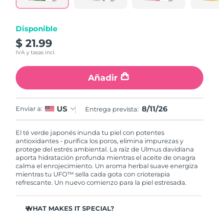
RAE de Macao
Entrega prevista
8/12/26
Disponible
(China)
$ 21.99
IVA y tasas incl.
Malasia
Entrega prevista
8/13/26
Añadir
Malta
Entrega prevista
8/10/26
México
Entrega prevista
8/14/26
8/11/26
US
Enviar a:
Entrega prevista:
Mónaco
Entrega prevista
8/11/26
El té verde japonés inunda tu piel con potentes
antioxidantes - purifica los poros, elimina impurezas y
Países Bajos
Entrega prevista
8/10/26
protege del estrés ambiental. La raíz de Ulmus davidiana
aporta hidratación profunda mientras el aceite de onagra
calma el enrojecimiento. Un aroma herbal suave energiza
Nueva Zelanda
Entrega prevista
8/10/26
mientras tu UFO™ sella cada gota con crioterapia
refrescante. Un nuevo comienzo para la piel estresada.
Noruega
Entrega prevista
8/10/26
WHAT MAKES IT SPECIAL?
Omán
Entrega prevista
8/13/26