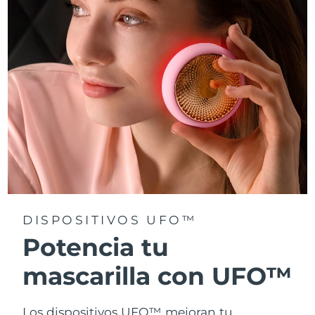
Turquía
Entrega prevista
8/11/26
Emiratos Árabes
Entrega prevista
8/11/26
Unidos
Reino Unido
Entrega prevista
8/10/26
Estados Unidos
Entrega prevista
8/11/26
Uzbekistán
Entrega prevista
8/15/26
Vietnam
Entrega prevista
8/16/26
DISPOSITIVOS UFO™
Potencia tu
mascarilla con UFO™
Los dispositivos UFO™ mejoran tu