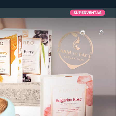
SUPERVENTAS
Iniciar sesión
Perfil de usuario
Mis dispositivos
Mis pedidos
Mis direcciones
Mis suscripciones