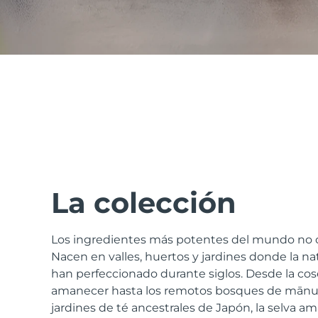
issa™ Teeth Whitening Set
FAQ™ Dual LED Panel
POPULAR
La colección
Los ingredientes más potentes del mundo no c
Sorpresas especiales
Superventas
Nacen en valles, huertos y jardines donde la natu
han perfeccionado durante siglos. Desde la cos
amanecer hasta los remotos bosques de mānuk
jardines de té ancestrales de Japón, la selva am