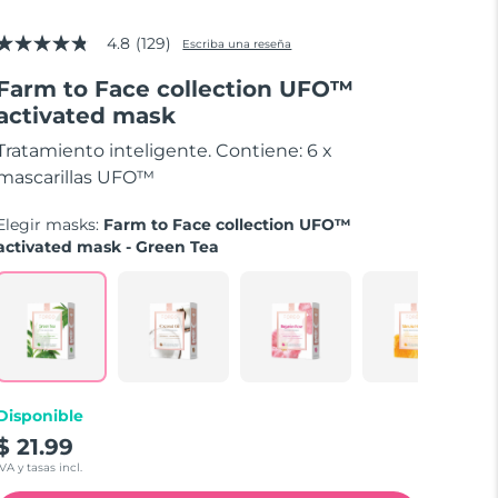
4.8
(129)
Escriba una reseña
4.8
de
Farm to Face collection UFO™
5
estrellas,
activated mask
valor
medio
Tratamiento inteligente. Contiene: 6 x
de
valoración.
mascarillas UFO™
Read
129
Elegir masks:
Farm to Face collection UFO™
Reviews.
Enlace
activated mask - Green Tea
en
la
misma
página.
Disponible
$ 21.99
IVA y tasas incl.