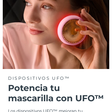
Turquía
Entrega prevista
8/11/26
Emiratos Árabes
Entrega prevista
8/11/26
Unidos
Reino Unido
Entrega prevista
8/10/26
Estados Unidos
Entrega prevista
8/11/26
Uzbekistán
Entrega prevista
8/15/26
Vietnam
Entrega prevista
8/16/26
DISPOSITIVOS UFO™
Potencia tu
mascarilla con UFO™
Los dispositivos UFO™ mejoran tu