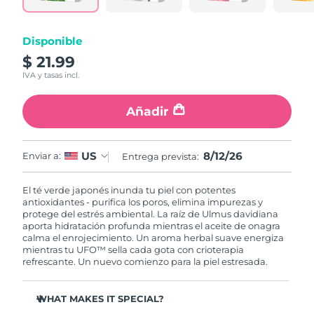
RAE de Macao
Entrega prevista
8/12/26
Disponible
(China)
$ 21.99
IVA y tasas incl.
Malasia
Entrega prevista
8/13/26
Añadir
Malta
Entrega prevista
8/10/26
México
Entrega prevista
8/14/26
8/12/26
US
Enviar a:
Entrega prevista:
Mónaco
Entrega prevista
8/11/26
El té verde japonés inunda tu piel con potentes
antioxidantes - purifica los poros, elimina impurezas y
Países Bajos
Entrega prevista
8/10/26
protege del estrés ambiental. La raíz de Ulmus davidiana
aporta hidratación profunda mientras el aceite de onagra
calma el enrojecimiento. Un aroma herbal suave energiza
Nueva Zelanda
Entrega prevista
8/10/26
mientras tu UFO™ sella cada gota con crioterapia
refrescante. Un nuevo comienzo para la piel estresada.
Noruega
Entrega prevista
8/10/26
WHAT MAKES IT SPECIAL?
Omán
Entrega prevista
8/13/26