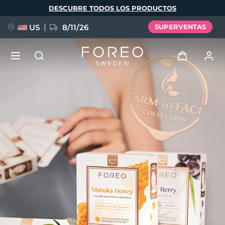
Pasar
DESCUBRE TODOS LOS PRODUCTOS
al
contenido
principal
US
8/11/26
SUPERVENTAS
NUEVO
Iniciar sesión
Idioma
BREAKING NEWS
Perfil de usuario
English
Deutsch
Español
Mis dispositivos
FAQ™ Pure Beauty-Tech Elixir
Français
Italiano
Português
Mis pedidos
Polski
Svenska
Русский
Türkçe
简体中文
繁體中文
Mis direcciones
issa™ Teeth Whitening Set
Mis suscripciones