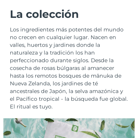
RUTINA SUECAS DE BELLEZA
Austria
Entrega prevista
8/10/26
La colección
Baréin
Entrega prevista
8/11/26
Los ingredientes más potentes del mundo
Limpieza facial
Lifting facial
no crecen en cualquier lugar. Nacen en
Bélgica
Entrega prevista
8/10/26
valles, huertos y jardines donde la
LUNA™ 4 pack
BEAR™ 2 pack
naturaleza y la tradición los han
Bermudas
Entrega prevista
8/16/26
Anti-aging massage
Microcurrent toning
perfeccionado durante siglos. Desde la
Bosnia y Herzegovina
cosecha de rosas búlgaras al amanecer
Entrega prevista
8/13/26
Hidratación
Cuidado bucal
hasta los remotos bosques de mānuka de
LUNA™ 4 Plus
BEAR™ 2 go
Brunéi
Entrega prevista
8/15/26
Nueva Zelanda, los jardines de té
UFO™ 3 pack
issa™ 4
Massage, LED heating
Microcurrent toning on-the-go
ancestrales de Japón, la selva amazónica y
TRATAMIENTO ANTIEDAD FAQ™
Deep facial hydration
Hybrid silicone sonic toothbrush
Bulgaria
Entrega prevista
8/10/26
el Pacífico tropical - la búsqueda fue global.
El ritual es tuyo.
NEW
LUNA™ 4 Men
BEAR™ 2 eyes & lips
Canadá
Entrega prevista
8/14/26
UFO™ 3 LED
issa™ 4 plus
For men, anti-aging massage
Microcurrent line smoothing device
Near-infrared and red light therapy
Smart hybrid silicone sonic toothbrush
Chile
Entrega prevista
8/14/26
device
Antiedad
Tratamientos LED