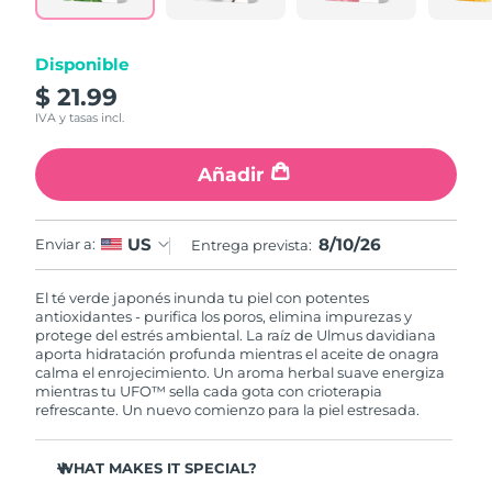
RAE de Macao
Entrega prevista
8/11/26
Disponible
(China)
$ 21.99
IVA y tasas incl.
Malasia
Entrega prevista
8/12/26
Añadir
Malta
Entrega prevista
8/9/26
México
Entrega prevista
8/13/26
8/10/26
US
Enviar a:
Entrega prevista:
Mónaco
Entrega prevista
8/10/26
El té verde japonés inunda tu piel con potentes
antioxidantes - purifica los poros, elimina impurezas y
Países Bajos
Entrega prevista
8/9/26
protege del estrés ambiental. La raíz de Ulmus davidiana
aporta hidratación profunda mientras el aceite de onagra
calma el enrojecimiento. Un aroma herbal suave energiza
Nueva Zelanda
Entrega prevista
8/9/26
mientras tu UFO™ sella cada gota con crioterapia
refrescante. Un nuevo comienzo para la piel estresada.
Noruega
Entrega prevista
8/9/26
WHAT MAKES IT SPECIAL?
Omán
Entrega prevista
8/12/26