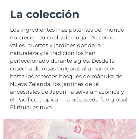
RUTINA SUECAS DE BELLEZA
Austria
Entrega prevista
8/9/26
La colección
Baréin
Entrega prevista
8/10/26
Los ingredientes más potentes del mundo
Limpieza facial
Lifting facial
no crecen en cualquier lugar. Nacen en
Bélgica
Entrega prevista
8/9/26
valles, huertos y jardines donde la
LUNA™ 4 pack
BEAR™ 2 pack
naturaleza y la tradición los han
Bermudas
Entrega prevista
8/15/26
Anti-aging massage
Microcurrent toning
perfeccionado durante siglos. Desde la
Bosnia y Herzegovina
cosecha de rosas búlgaras al amanecer
Entrega prevista
8/12/26
Hidratación
Cuidado bucal
hasta los remotos bosques de mānuka de
LUNA™ 4 Plus
BEAR™ 2 go
Brunéi
Entrega prevista
8/14/26
Nueva Zelanda, los jardines de té
UFO™ 3 pack
issa™ 4
Massage, LED heating
Microcurrent toning on-the-go
ancestrales de Japón, la selva amazónica y
TRATAMIENTO ANTIEDAD FAQ™
Deep facial hydration
Hybrid silicone sonic toothbrush
Bulgaria
Entrega prevista
8/9/26
el Pacífico tropical - la búsqueda fue global.
El ritual es tuyo.
NEW
LUNA™ 4 Men
BEAR™ 2 eyes & lips
Canadá
Entrega prevista
8/13/26
UFO™ 3 LED
issa™ 4 plus
For men, anti-aging massage
Microcurrent line smoothing device
Near-infrared and red light therapy
Smart hybrid silicone sonic toothbrush
Chile
Entrega prevista
8/13/26
device
Antiedad
Tratamientos LED