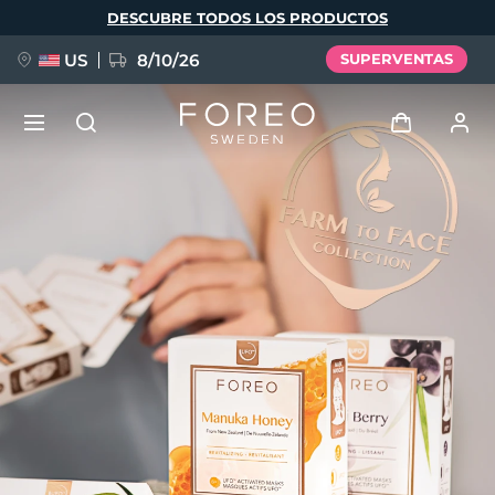
Pasar
DESCUBRE TODOS LOS PRODUCTOS
al
contenido
principal
US
8/10/26
SUPERVENTAS
NUEVO
Iniciar sesión
Idioma
BREAKING NEWS
Perfil de usuario
English
Deutsch
Español
Mis dispositivos
FAQ™ Pure Beauty-Tech Elixir
Français
Italiano
Português
Mis pedidos
Polski
Svenska
Русский
Türkçe
简体中文
繁體中文
Mis direcciones
issa™ Teeth Whitening Set
Mis suscripciones