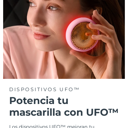
Turquía
Entrega prevista
8/10/26
Emiratos Árabes
Entrega prevista
8/10/26
Unidos
Reino Unido
Entrega prevista
8/9/26
Estados Unidos
Entrega prevista
8/10/26
Uzbekistán
Entrega prevista
8/14/26
Vietnam
Entrega prevista
8/15/26
DISPOSITIVOS UFO™
Potencia tu
mascarilla con UFO™
Los dispositivos UFO™ mejoran tu